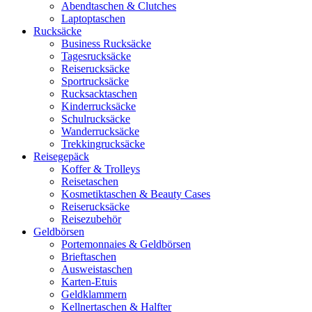
Abendtaschen & Clutches
Laptoptaschen
Rucksäcke
Business Rucksäcke
Tagesrucksäcke
Reiserucksäcke
Sportrucksäcke
Rucksacktaschen
Kinderrucksäcke
Schulrucksäcke
Wanderrucksäcke
Trekkingrucksäcke
Reisegepäck
Koffer & Trolleys
Reisetaschen
Kosmetiktaschen & Beauty Cases
Reiserucksäcke
Reisezubehör
Geldbörsen
Portemonnaies & Geldbörsen
Brieftaschen
Ausweistaschen
Karten-Etuis
Geldklammern
Kellnertaschen & Halfter