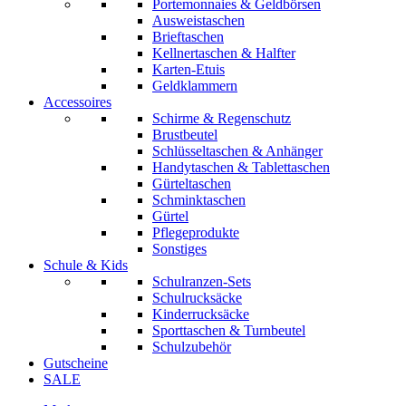
Portemonnaies & Geldbörsen
Ausweistaschen
Brieftaschen
Kellnertaschen & Halfter
Karten-Etuis
Geldklammern
Accessoires
Schirme & Regenschutz
Brustbeutel
Schlüsseltaschen & Anhänger
Handytaschen & Tablettaschen
Gürteltaschen
Schminktaschen
Gürtel
Pflegeprodukte
Sonstiges
Schule & Kids
Schulranzen-Sets
Schulrucksäcke
Kinderrucksäcke
Sporttaschen & Turnbeutel
Schulzubehör
Gutscheine
SALE