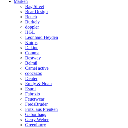
Marken
Bag Street
Bear Design
Bench
Burkely
doppler
HGL
Leonhard Heyden
Knirps
Dakine
Comma
Bestway
Belmil
Camel active
coocazoo
Deuter
Emily & Noah
Esprit
Fabrizio
Feuerwear
FredsBruder
Fritzi aus Preußen
Gabor bags
Gerry Weber
Greenburry