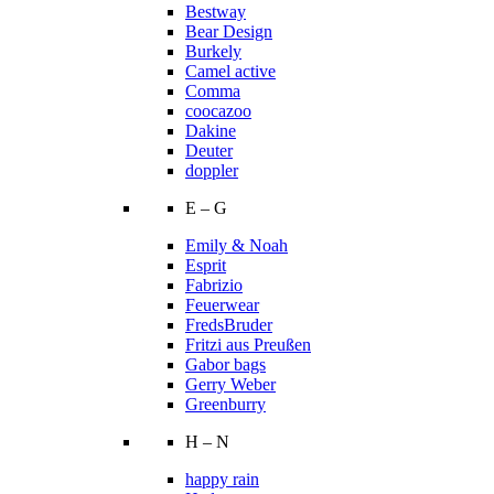
Bestway
Bear Design
Burkely
Camel active
Comma
coocazoo
Dakine
Deuter
doppler
E – G
Emily & Noah
Esprit
Fabrizio
Feuerwear
FredsBruder
Fritzi aus Preußen
Gabor bags
Gerry Weber
Greenburry
H – N
happy rain