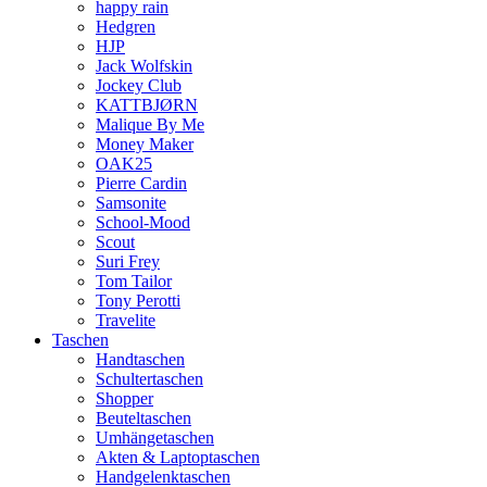
happy rain
Hedgren
HJP
Jack Wolfskin
Jockey Club
KATTBJØRN
Malique By Me
Money Maker
OAK25
Pierre Cardin
Samsonite
School-Mood
Scout
Suri Frey
Tom Tailor
Tony Perotti
Travelite
Taschen
Handtaschen
Schultertaschen
Shopper
Beuteltaschen
Umhängetaschen
Akten & Laptoptaschen
Handgelenktaschen