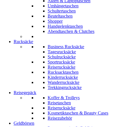
Akten & Laptoptaschen
Umhängetaschen
Schultertaschen
Beuteltaschen
Shopper
Handgelenktaschen
Abendtaschen & Clutches
Rucksäcke
Business Rucksäcke
Tagesrucksäcke
Schulrucksäcke
Sportrucksäcke
Reiserucksäcke
Rucksacktaschen
Kinderrucksäcke
Wanderrucksäcke
Trekkingrucksäcke
Reisegepäck
Koffer & Trolleys
Reisetaschen
Reiserucksäcke
Kosmetiktaschen & Beauty Cases
Reisezubehör
Geldbörsen