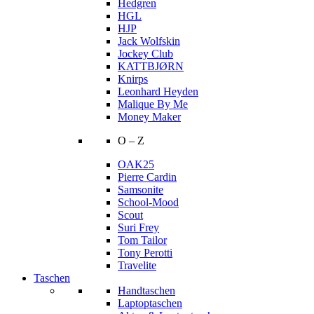
Hedgren
HGL
HJP
Jack Wolfskin
Jockey Club
KATTBJØRN
Knirps
Leonhard Heyden
Malique By Me
Money Maker
O – Z
OAK25
Pierre Cardin
Samsonite
School-Mood
Scout
Suri Frey
Tom Tailor
Tony Perotti
Travelite
Taschen
Handtaschen
Laptoptaschen