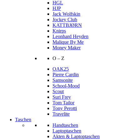
HGL
HJP
Jack Wolfskin
Jockey Club
KATTBJØRN
Knirps
Leonhard Heyden
Malique By Me
Money Maker
O – Z
OAK25
Pierre Cardin
Samsonite
School-Mood
Scout
Suri Frey
Tom Tailor
Tony Perotti
Travelite
Taschen
Handtaschen
Laptoptaschen
Akten & Laptoptaschen