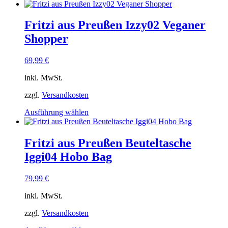
Produkt
weist
mehrere
Fritzi aus Preußen Izzy02 Veganer
Varianten
Shopper
auf.
Die
Optionen
69,99
€
können
auf
inkl. MwSt.
der
Produktseite
zzgl.
Versandkosten
gewählt
Dieses
Ausführung wählen
werden
Produkt
weist
mehrere
Fritzi aus Preußen Beuteltasche
Varianten
Iggi04 Hobo Bag
auf.
Die
Optionen
79,99
€
können
auf
inkl. MwSt.
der
Produktseite
zzgl.
Versandkosten
gewählt