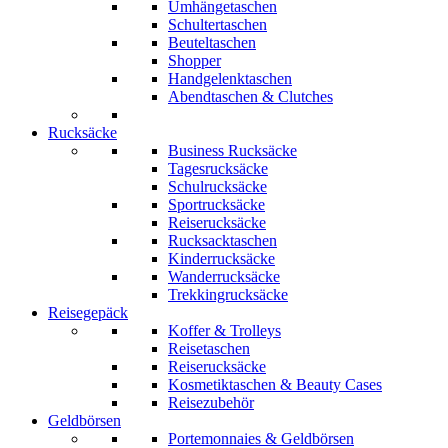
Umhängetaschen
Schultertaschen
Beuteltaschen
Shopper
Handgelenktaschen
Abendtaschen & Clutches
Rucksäcke
Business Rucksäcke
Tagesrucksäcke
Schulrucksäcke
Sportrucksäcke
Reiserucksäcke
Rucksacktaschen
Kinderrucksäcke
Wanderrucksäcke
Trekkingrucksäcke
Reisegepäck
Koffer & Trolleys
Reisetaschen
Reiserucksäcke
Kosmetiktaschen & Beauty Cases
Reisezubehör
Geldbörsen
Portemonnaies & Geldbörsen