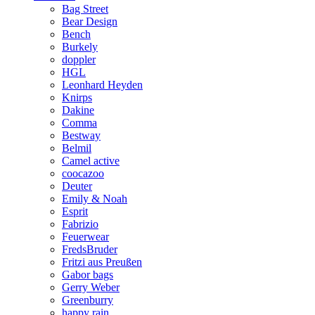
Bag Street
Bear Design
Bench
Burkely
doppler
HGL
Leonhard Heyden
Knirps
Dakine
Comma
Bestway
Belmil
Camel active
coocazoo
Deuter
Emily & Noah
Esprit
Fabrizio
Feuerwear
FredsBruder
Fritzi aus Preußen
Gabor bags
Gerry Weber
Greenburry
happy rain