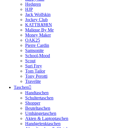
Hedgren
HJP
Jack Wolfskin
Jockey Club
KATTBJØRN
Malique By Me
Money Maker
OAK25
Pierre Cardin
Samsonite
School-Mood
Scout
Suri Frey
Tom Tailor
Tony Perotti
Travelite
Taschen
Handtaschen
Schultertaschen
Shopper
Beuteltaschen
Umhängetaschen
Akten & Laptoptaschen
Handgelenktaschen