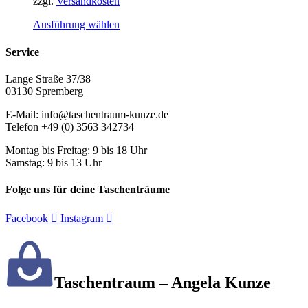
Produktseite
zzgl.
Versandkosten
gewählt
Dieses
Ausführung wählen
werden
Produkt
weist
Service
mehrere
Varianten
Lange Straße 37/38
auf.
03130 Spremberg
Die
Optionen
E-Mail: info@taschentraum-kunze.de
können
Telefon +49 (0) 3563 342734
auf
der
Montag bis Freitag: 9 bis 18 Uhr
Produktseite
Samstag: 9 bis 13 Uhr
gewählt
werden
Folge uns für deine Taschenträume
Facebook
Instagram
Taschentraum – Angela Kunze