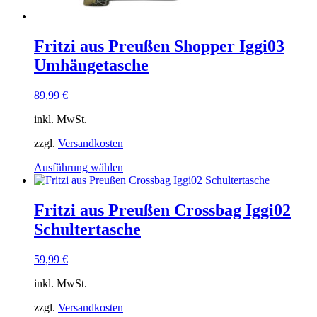
Fritzi aus Preußen Shopper Iggi03
Umhängetasche
89,99
€
inkl. MwSt.
zzgl.
Versandkosten
Dieses
Ausführung wählen
Produkt
weist
mehrere
Fritzi aus Preußen Crossbag Iggi02
Varianten
Schultertasche
auf.
Die
Optionen
59,99
€
können
auf
inkl. MwSt.
der
Produktseite
zzgl.
Versandkosten