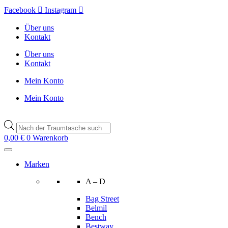
Zum
Facebook
Instagram
Inhalt
wechseln
Über uns
Kontakt
Über uns
Kontakt
Mein Konto
Mein Konto
Products
search
0,00
€
0
Warenkorb
Marken
A – D
Bag Street
Belmil
Bench
Bestway