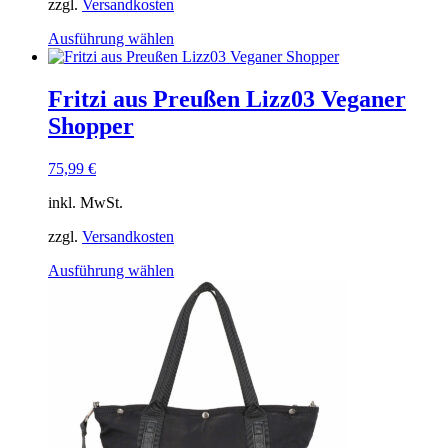
Produktseite
zzgl.
Versandkosten
gewählt
Dieses
Ausführung wählen
werden
Produkt
weist
mehrere
Fritzi aus Preußen Lizz03 Veganer
Varianten
Shopper
auf.
Die
Optionen
75,99
€
können
auf
inkl. MwSt.
der
Produktseite
zzgl.
Versandkosten
gewählt
Dieses
Ausführung wählen
werden
Produkt
weist
mehrere
Varianten
auf.
Die
Optionen
können
auf