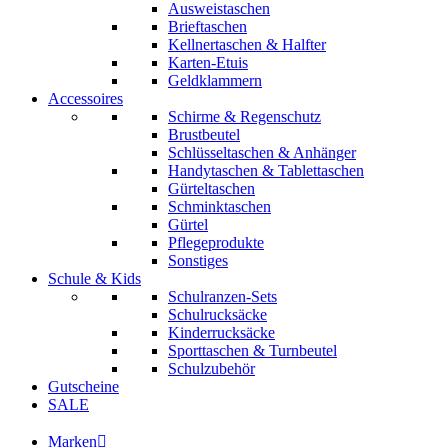
Ausweistaschen
Brieftaschen
Kellnertaschen & Halfter
Karten-Etuis
Geldklammern
Accessoires
Schirme & Regenschutz
Brustbeutel
Schlüsseltaschen & Anhänger
Handytaschen & Tablettaschen
Gürteltaschen
Schminktaschen
Gürtel
Pflegeprodukte
Sonstiges
Schule & Kids
Schulranzen-Sets
Schulrucksäcke
Kinderrucksäcke
Sporttaschen & Turnbeutel
Schulzubehör
Gutscheine
SALE
Marken