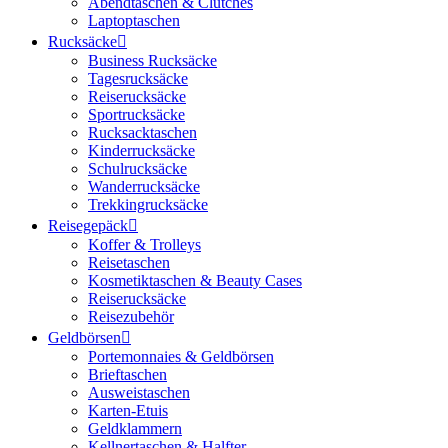
Abendtaschen & Clutches
Laptoptaschen
Rucksäcke
Business Rucksäcke
Tagesrucksäcke
Reiserucksäcke
Sportrucksäcke
Rucksacktaschen
Kinderrucksäcke
Schulrucksäcke
Wanderrucksäcke
Trekkingrucksäcke
Reisegepäck
Koffer & Trolleys
Reisetaschen
Kosmetiktaschen & Beauty Cases
Reiserucksäcke
Reisezubehör
Geldbörsen
Portemonnaies & Geldbörsen
Brieftaschen
Ausweistaschen
Karten-Etuis
Geldklammern
Kellnertaschen & Halfter