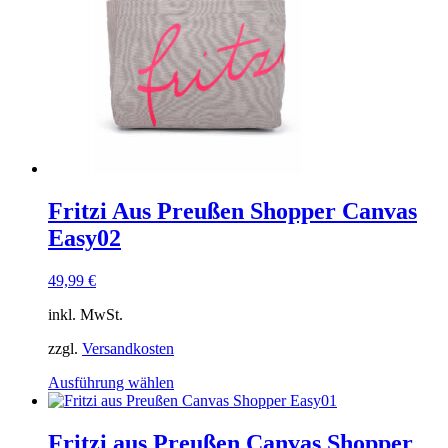
können
auf
der
Produktseite
gewählt
werden
Fritzi Aus Preußen Shopper Canvas
Easy02
49,99
€
inkl. MwSt.
zzgl.
Versandkosten
Dieses
Ausführung wählen
Produkt
weist
mehrere
Fritzi aus Preußen Canvas Shopper