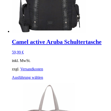
der
Produktseite
gewählt
werden
Camel active Aruba Schultertasche
59,99
€
inkl. MwSt.
zzgl.
Versandkosten
Dieses
Ausführung wählen
Produkt
weist
mehrere
Varianten
auf.
Die
Optionen