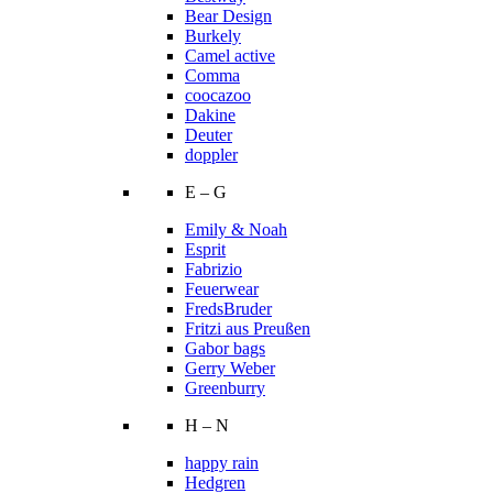
Bear Design
Burkely
Camel active
Comma
coocazoo
Dakine
Deuter
doppler
E – G
Emily & Noah
Esprit
Fabrizio
Feuerwear
FredsBruder
Fritzi aus Preußen
Gabor bags
Gerry Weber
Greenburry
H – N
happy rain
Hedgren