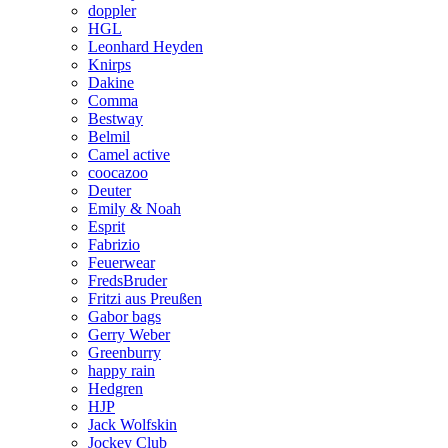
doppler
HGL
Leonhard Heyden
Knirps
Dakine
Comma
Bestway
Belmil
Camel active
coocazoo
Deuter
Emily & Noah
Esprit
Fabrizio
Feuerwear
FredsBruder
Fritzi aus Preußen
Gabor bags
Gerry Weber
Greenburry
happy rain
Hedgren
HJP
Jack Wolfskin
Jockey Club