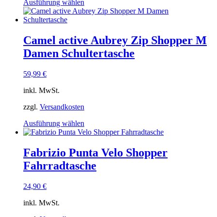
Dieses
Ausführung wählen
werden
Produkt
weist
mehrere
Varianten
Camel active Aubrey Zip Shopper M
auf.
Damen Schultertasche
Die
Optionen
können
59,99
€
auf
der
inkl. MwSt.
Produktseite
gewählt
zzgl.
Versandkosten
werden
Dieses
Ausführung wählen
Produkt
weist
mehrere
Fabrizio Punta Velo Shopper
Varianten
Fahrradtasche
auf.
Die
Optionen
24,90
€
können
auf
inkl. MwSt.
der