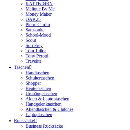
KATTBJØRN
Malique By Me
Money Maker
OAK25
Pierre Cardin
Samsonite
School-Mood
Scout
Suri Frey
Tom Tailor
Tony Perotti
Travelite
Taschen
Handtaschen
Schultertaschen
Shopper
Beuteltaschen
Umhängetaschen
Akten & Laptoptaschen
Handgelenktaschen
Abendtaschen & Clutches
Laptoptaschen
Rucksäcke
Business Rucksäcke