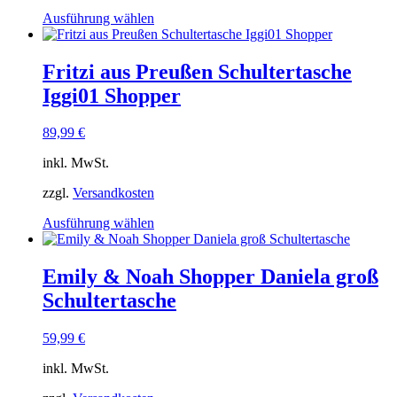
gewählt
Dieses
Ausführung wählen
werden
Produkt
weist
mehrere
Fritzi aus Preußen Schultertasche
Varianten
Iggi01 Shopper
auf.
Die
Optionen
89,99
€
können
auf
inkl. MwSt.
der
Produktseite
zzgl.
Versandkosten
gewählt
Dieses
Ausführung wählen
werden
Produkt
weist
mehrere
Emily & Noah Shopper Daniela groß
Varianten
Schultertasche
auf.
Die
Optionen
59,99
€
können
auf
inkl. MwSt.
der