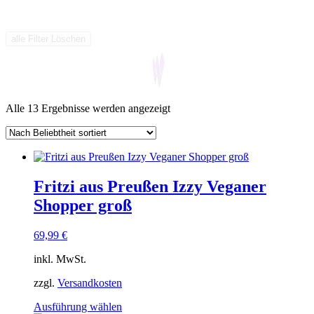
alle Filter Löschen
Nach
Alle 13 Ergebnisse werden angezeigt
Beliebtheit
sortiert
Fritzi aus Preußen Izzy Veganer
Shopper groß
69,99
€
inkl. MwSt.
zzgl.
Versandkosten
Dieses
Ausführung wählen