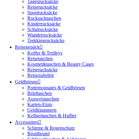
Tagesrucksäcke
Reiserucksäcke
Sportrucksäcke
Rucksacktaschen
Kinderrucksäcke
Schulrucksäcke
Wanderrucksäcke
Trekkingrucksäcke
Reisegepäck
Koffer & Trolleys
Reisetaschen
Kosmetiktaschen & Beauty Cases
Reiserucksäcke
Reisezubehör
Geldbörsen
Portemonnaies & Geldbörsen
Brieftaschen
Ausweistaschen
Karten-Etuis
Geldklammern
Kellnertaschen & Halfter
Accessoires
Schirme & Regenschutz
Brustbeutel