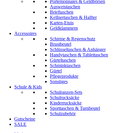
Portemonnaies & Geldbörsen
Ausweistaschen
Brieftaschen
Kellnertaschen & Halfter
Karten-Etuis
Geldklammern
Accessoires
Schirme & Regenschutz
Brustbeutel
Schlüsseltaschen & Anhänger
Handytaschen & Tablettaschen
Gürteltaschen
Schminktaschen
Gürtel
Pflegeprodukte
Sonstiges
Schule & Kids
Schulranzen-Sets
Schulrucksäcke
Kinderrucksäcke
Sporttaschen & Turnbeutel
Schulzubehör
Gutscheine
SALE