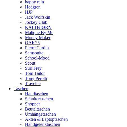
happy rain
Hedgren
HJP
Jack Wolfskin
Jockey Club
KATTBJØRN
Malique By Me
Money Maker
OAK25
Pierre Cardin
Samsonite
School-Mood
Scout
Suri Frey
Tom Tailor
Tony Perotti
Travelite
Taschen
Handtaschen
Schultertaschen
Shopper
Beuteltaschen
Umhängetaschen
Akten & Laptoptaschen
Handgelenktaschen