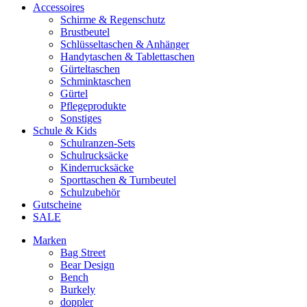
Accessoires
Schirme & Regenschutz
Brustbeutel
Schlüsseltaschen & Anhänger
Handytaschen & Tablettaschen
Gürteltaschen
Schminktaschen
Gürtel
Pflegeprodukte
Sonstiges
Schule & Kids
Schulranzen-Sets
Schulrucksäcke
Kinderrucksäcke
Sporttaschen & Turnbeutel
Schulzubehör
Gutscheine
SALE
Marken
Bag Street
Bear Design
Bench
Burkely
doppler