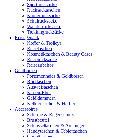
Sportrucksäcke
Rucksacktaschen
Kinderrucksäcke
Schulrucksäcke
Wanderrucksäcke
Trekkingrucksäcke
Reisegepäck
Koffer & Trolleys
Reisetaschen
Kosmetiktaschen & Beauty Cases
Reiserucksäcke
Reisezubehör
Geldbörsen
Portemonnaies & Geldbörsen
Brieftaschen
Ausweistaschen
Karten-Etuis
Geldklammern
Kellnertaschen & Halfter
Accessoires
Schirme & Regenschutz
Brustbeutel
Schlüsseltaschen & Anhänger
Handytaschen & Tablettaschen
Gürteltaschen