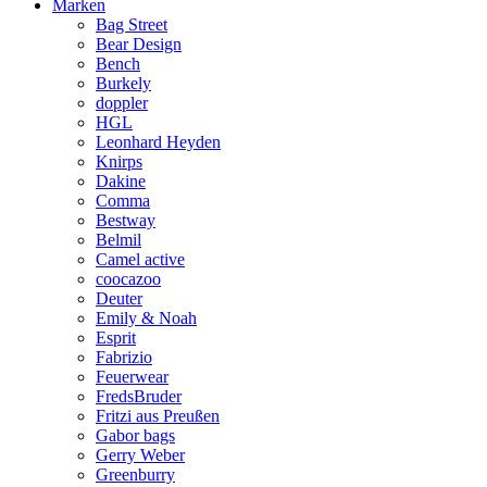
Marken
Bag Street
Bear Design
Bench
Burkely
doppler
HGL
Leonhard Heyden
Knirps
Dakine
Comma
Bestway
Belmil
Camel active
coocazoo
Deuter
Emily & Noah
Esprit
Fabrizio
Feuerwear
FredsBruder
Fritzi aus Preußen
Gabor bags
Gerry Weber
Greenburry