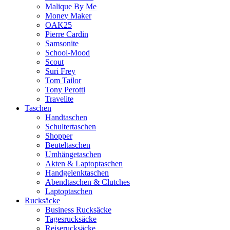
Malique By Me
Money Maker
OAK25
Pierre Cardin
Samsonite
School-Mood
Scout
Suri Frey
Tom Tailor
Tony Perotti
Travelite
Taschen
Handtaschen
Schultertaschen
Shopper
Beuteltaschen
Umhängetaschen
Akten & Laptoptaschen
Handgelenktaschen
Abendtaschen & Clutches
Laptoptaschen
Rucksäcke
Business Rucksäcke
Tagesrucksäcke
Reiserucksäcke