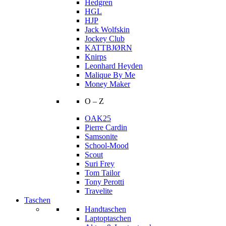
Hedgren
HGL
HJP
Jack Wolfskin
Jockey Club
KATTBJØRN
Knirps
Leonhard Heyden
Malique By Me
Money Maker
O – Z
OAK25
Pierre Cardin
Samsonite
School-Mood
Scout
Suri Frey
Tom Tailor
Tony Perotti
Travelite
Taschen
Handtaschen
Laptoptaschen