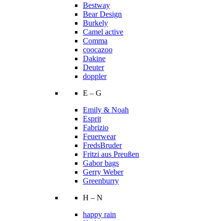
Bestway
Bear Design
Burkely
Camel active
Comma
coocazoo
Dakine
Deuter
doppler
E – G
Emily & Noah
Esprit
Fabrizio
Feuerwear
FredsBruder
Fritzi aus Preußen
Gabor bags
Gerry Weber
Greenburry
H – N
happy rain