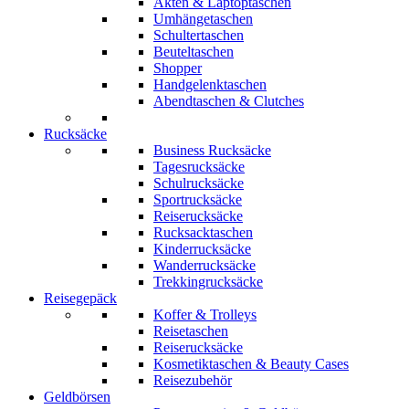
Akten & Laptoptaschen
Umhängetaschen
Schultertaschen
Beuteltaschen
Shopper
Handgelenktaschen
Abendtaschen & Clutches
Rucksäcke
Business Rucksäcke
Tagesrucksäcke
Schulrucksäcke
Sportrucksäcke
Reiserucksäcke
Rucksacktaschen
Kinderrucksäcke
Wanderrucksäcke
Trekkingrucksäcke
Reisegepäck
Koffer & Trolleys
Reisetaschen
Reiserucksäcke
Kosmetiktaschen & Beauty Cases
Reisezubehör
Geldbörsen