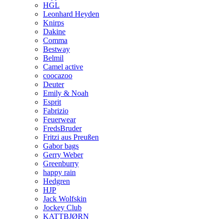
HGL
Leonhard Heyden
Knirps
Dakine
Comma
Bestway
Belmil
Camel active
coocazoo
Deuter
Emily & Noah
Esprit
Fabrizio
Feuerwear
FredsBruder
Fritzi aus Preußen
Gabor bags
Gerry Weber
Greenburry
happy rain
Hedgren
HJP
Jack Wolfskin
Jockey Club
KATTBJØRN