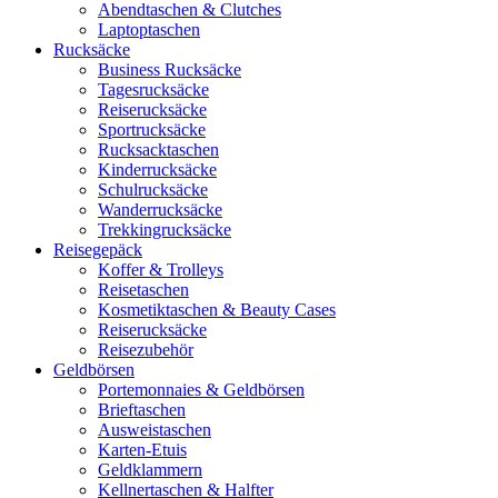
Abendtaschen & Clutches
Laptoptaschen
Rucksäcke
Business Rucksäcke
Tagesrucksäcke
Reiserucksäcke
Sportrucksäcke
Rucksacktaschen
Kinderrucksäcke
Schulrucksäcke
Wanderrucksäcke
Trekkingrucksäcke
Reisegepäck
Koffer & Trolleys
Reisetaschen
Kosmetiktaschen & Beauty Cases
Reiserucksäcke
Reisezubehör
Geldbörsen
Portemonnaies & Geldbörsen
Brieftaschen
Ausweistaschen
Karten-Etuis
Geldklammern
Kellnertaschen & Halfter