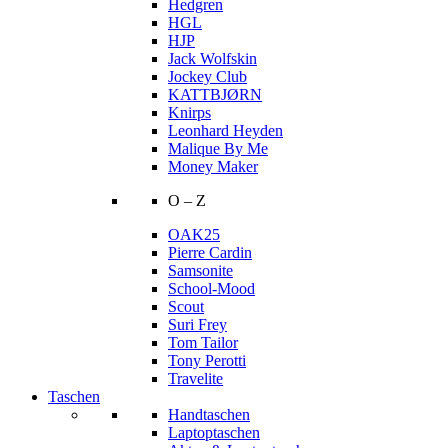
Hedgren
HGL
HJP
Jack Wolfskin
Jockey Club
KATTBJØRN
Knirps
Leonhard Heyden
Malique By Me
Money Maker
O – Z
OAK25
Pierre Cardin
Samsonite
School-Mood
Scout
Suri Frey
Tom Tailor
Tony Perotti
Travelite
Taschen
Handtaschen
Laptoptaschen