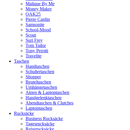
Malique By Me
Money Maker
OAK25
Pierre Cardin
Samsonite
School-Mood
Scout
Suri Frey
Tom Tailor
Tony Perotti
Travelite
Taschen
Handtaschen
Schultertaschen
Shopper
Beuteltaschen
Umhängetaschen
Akten & Laptoptaschen
Handgelenktaschen
Abendtaschen & Clutches
Laptoptaschen
Rucksäcke
Business Rucksäcke
Tagesrucksäcke
Reiserucksäcke