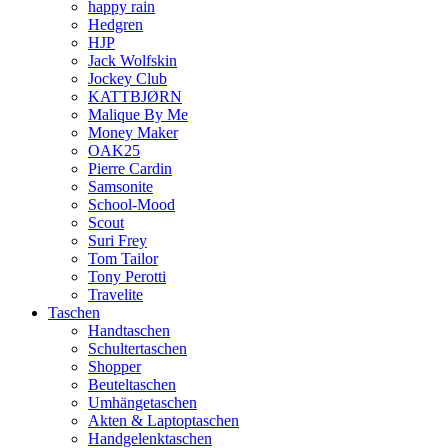
happy rain
Hedgren
HJP
Jack Wolfskin
Jockey Club
KATTBJØRN
Malique By Me
Money Maker
OAK25
Pierre Cardin
Samsonite
School-Mood
Scout
Suri Frey
Tom Tailor
Tony Perotti
Travelite
Taschen
Handtaschen
Schultertaschen
Shopper
Beuteltaschen
Umhängetaschen
Akten & Laptoptaschen
Handgelenktaschen