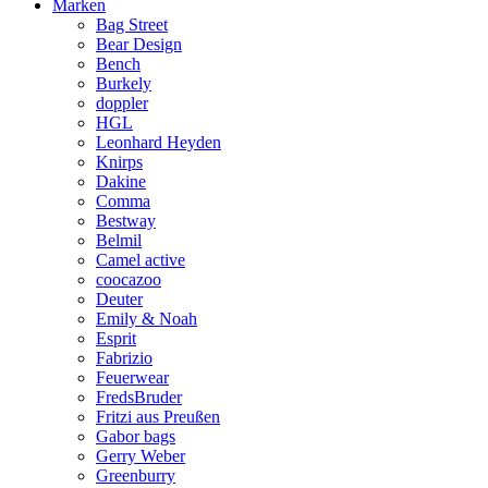
Marken
Bag Street
Bear Design
Bench
Burkely
doppler
HGL
Leonhard Heyden
Knirps
Dakine
Comma
Bestway
Belmil
Camel active
coocazoo
Deuter
Emily & Noah
Esprit
Fabrizio
Feuerwear
FredsBruder
Fritzi aus Preußen
Gabor bags
Gerry Weber
Greenburry