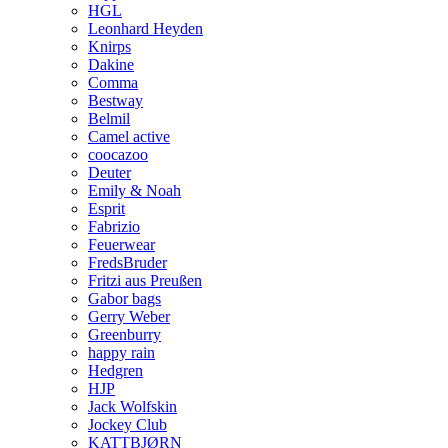
HGL
Leonhard Heyden
Knirps
Dakine
Comma
Bestway
Belmil
Camel active
coocazoo
Deuter
Emily & Noah
Esprit
Fabrizio
Feuerwear
FredsBruder
Fritzi aus Preußen
Gabor bags
Gerry Weber
Greenburry
happy rain
Hedgren
HJP
Jack Wolfskin
Jockey Club
KATTBJØRN