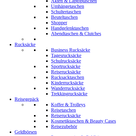
Akten & Laptoptaschen
Umhängetaschen
Schultertaschen
Beuteltaschen
Shopper
Handgelenktaschen
Abendtaschen & Clutches
Rucksäcke
Business Rucksäcke
Tagesrucksäcke
Schulrucksäcke
Sportrucksäcke
Reiserucksäcke
Rucksacktaschen
Kinderrucksäcke
Wanderrucksäcke
Trekkingrucksäcke
Reisegepäck
Koffer & Trolleys
Reisetaschen
Reiserucksäcke
Kosmetiktaschen & Beauty Cases
Reisezubehör
Geldbörsen