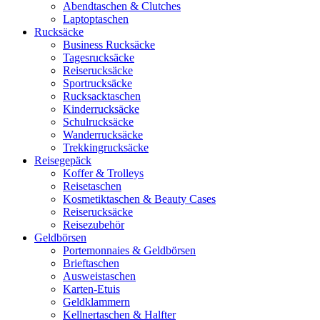
Abendtaschen & Clutches
Laptoptaschen
Rucksäcke
Business Rucksäcke
Tagesrucksäcke
Reiserucksäcke
Sportrucksäcke
Rucksacktaschen
Kinderrucksäcke
Schulrucksäcke
Wanderrucksäcke
Trekkingrucksäcke
Reisegepäck
Koffer & Trolleys
Reisetaschen
Kosmetiktaschen & Beauty Cases
Reiserucksäcke
Reisezubehör
Geldbörsen
Portemonnaies & Geldbörsen
Brieftaschen
Ausweistaschen
Karten-Etuis
Geldklammern
Kellnertaschen & Halfter