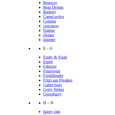
Bestway
Bear Design
Burkely
Camel active
Comma
coocazoo
Dakine
Deuter
doppler
E – G
Emily & Noah
Esprit
Fabrizio
Feuerwear
FredsBruder
Fritzi aus Preußen
Gabor bags
Gerry Weber
Greenburry
H – N
happy rain