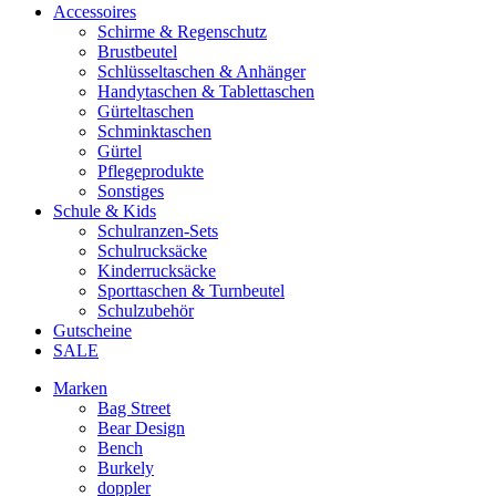
Accessoires
Schirme & Regenschutz
Brustbeutel
Schlüsseltaschen & Anhänger
Handytaschen & Tablettaschen
Gürteltaschen
Schminktaschen
Gürtel
Pflegeprodukte
Sonstiges
Schule & Kids
Schulranzen-Sets
Schulrucksäcke
Kinderrucksäcke
Sporttaschen & Turnbeutel
Schulzubehör
Gutscheine
SALE
Marken
Bag Street
Bear Design
Bench
Burkely
doppler