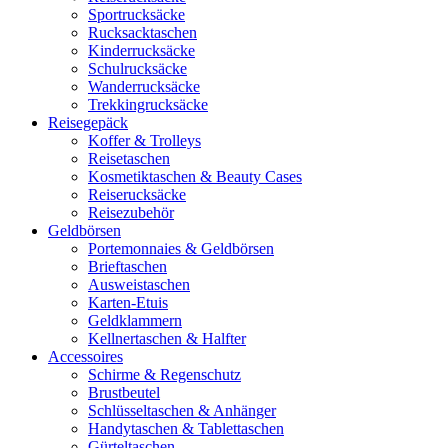
Sportrucksäcke
Rucksacktaschen
Kinderrucksäcke
Schulrucksäcke
Wanderrucksäcke
Trekkingrucksäcke
Reisegepäck
Koffer & Trolleys
Reisetaschen
Kosmetiktaschen & Beauty Cases
Reiserucksäcke
Reisezubehör
Geldbörsen
Portemonnaies & Geldbörsen
Brieftaschen
Ausweistaschen
Karten-Etuis
Geldklammern
Kellnertaschen & Halfter
Accessoires
Schirme & Regenschutz
Brustbeutel
Schlüsseltaschen & Anhänger
Handytaschen & Tablettaschen
Gürteltaschen