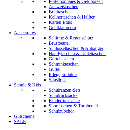
Portemonnaies & Geldbörsen
Ausweistaschen
Brieftaschen
Kellnertaschen & Halfter
Karten-Etuis
Geldklammern
Accessoires
Schirme & Regenschutz
Brustbeutel
Schlüsseltaschen & Anhänger
Handytaschen & Tablettaschen
Gürteltaschen
Schminktaschen
Gürtel
Pflegeprodukte
Sonstiges
Schule & Kids
Schulranzen-Sets
Schulrucksäcke
Kinderrucksäcke
Sporttaschen & Turnbeutel
Schulzubehör
Gutscheine
SALE