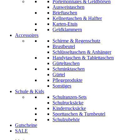
Portemonnaies & Geldbörsen
Ausweistaschen
Brieftaschen
Kellnertaschen & Halfter
Karten-Etuis
Geldklammern
Accessoires
Schirme & Regenschutz
Brustbeutel
Schlüsseltaschen & Anhänger
Handytaschen & Tablettaschen
Gürteltaschen
Schminktaschen
Gürtel
Pflegeprodukte
Sonstiges
Schule & Kids
Schulranzen-Sets
Schulrucksäcke
Kinderrucksäcke
Sporttaschen & Turnbeutel
Schulzubehör
Gutscheine
SALE