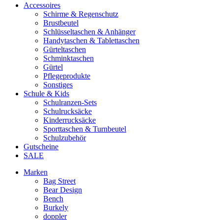
Accessoires
Schirme & Regenschutz
Brustbeutel
Schlüsseltaschen & Anhänger
Handytaschen & Tablettaschen
Gürteltaschen
Schminktaschen
Gürtel
Pflegeprodukte
Sonstiges
Schule & Kids
Schulranzen-Sets
Schulrucksäcke
Kinderrucksäcke
Sporttaschen & Turnbeutel
Schulzubehör
Gutscheine
SALE
Marken
Bag Street
Bear Design
Bench
Burkely
doppler