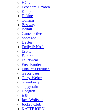
HGL
Leonhard Heyden
Knirps
Dakine
Comma
Bestway
Belmil
Camel active
coocazoo
Deuter
Emily & Noah
Esprit
Fabrizio
Feuerwear
FredsBruder
Fritzi aus Preußen
Gabor bags
Gerry Weber
Greenburry
happy rain
Hedgren
HJP
Jack Wolfskin
Jockey Club
KATTBJØRN