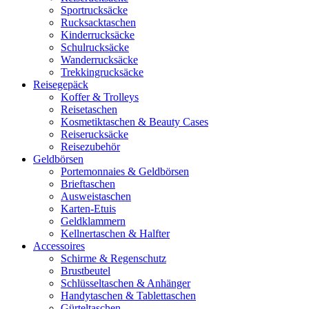
Sportrucksäcke
Rucksacktaschen
Kinderrucksäcke
Schulrucksäcke
Wanderrucksäcke
Trekkingrucksäcke
Reisegepäck
Koffer & Trolleys
Reisetaschen
Kosmetiktaschen & Beauty Cases
Reiserucksäcke
Reisezubehör
Geldbörsen
Portemonnaies & Geldbörsen
Brieftaschen
Ausweistaschen
Karten-Etuis
Geldklammern
Kellnertaschen & Halfter
Accessoires
Schirme & Regenschutz
Brustbeutel
Schlüsseltaschen & Anhänger
Handytaschen & Tablettaschen
Gürteltaschen