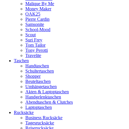
Malique By Me
Money Maker
OAK25
Pierre Cardin
Samsonite
School-Mood
Scout
Suri Frey
Tom Tailor
Tony Perotti
Travelite
Taschen
Handtaschen
Schultertaschen
Shopper
Beuteltaschen
Umhängetaschen
Akten & Laptoptaschen
Handgelenktaschen
Abendtaschen & Clutches
Laptoptaschen
Rucksäcke
Business Rucksäcke
Tagesrucksäcke
Reiserucksäcke