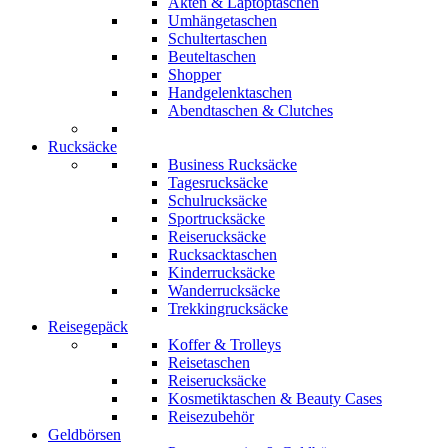
Akten & Laptoptaschen
Umhängetaschen
Schultertaschen
Beuteltaschen
Shopper
Handgelenktaschen
Abendtaschen & Clutches
Rucksäcke
Business Rucksäcke
Tagesrucksäcke
Schulrucksäcke
Sportrucksäcke
Reiserucksäcke
Rucksacktaschen
Kinderrucksäcke
Wanderrucksäcke
Trekkingrucksäcke
Reisegepäck
Koffer & Trolleys
Reisetaschen
Reiserucksäcke
Kosmetiktaschen & Beauty Cases
Reisezubehör
Geldbörsen