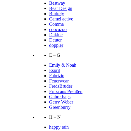
Bestway
Bear Design
Burkely
Camel active
Comma
coocazoo
Dakine
Deuter
doppler
E – G
Emily & Noah
Esprit
Fabrizio
Feuerwear
FredsBruder
Fritzi aus Preußen
Gabor bags
Gerry Weber
Greenburry
H – N
happy rain