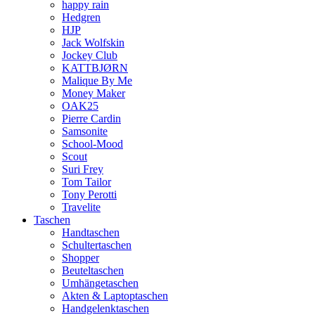
happy rain
Hedgren
HJP
Jack Wolfskin
Jockey Club
KATTBJØRN
Malique By Me
Money Maker
OAK25
Pierre Cardin
Samsonite
School-Mood
Scout
Suri Frey
Tom Tailor
Tony Perotti
Travelite
Taschen
Handtaschen
Schultertaschen
Shopper
Beuteltaschen
Umhängetaschen
Akten & Laptoptaschen
Handgelenktaschen