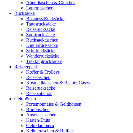
Abendtaschen & Clutches
Laptoptaschen
Rucksäcke
Business Rucksäcke
Tagesrucksäcke
Reiserucksäcke
Sportrucksäcke
Rucksacktaschen
Kinderrucksäcke
Schulrucksäcke
Wanderrucksäcke
Trekkingrucksäcke
Reisegepäck
Koffer & Trolleys
Reisetaschen
Kosmetiktaschen & Beauty Cases
Reiserucksäcke
Reisezubehör
Geldbörsen
Portemonnaies & Geldbörsen
Brieftaschen
Ausweistaschen
Karten-Etuis
Geldklammern
Kellnertaschen & Halfter