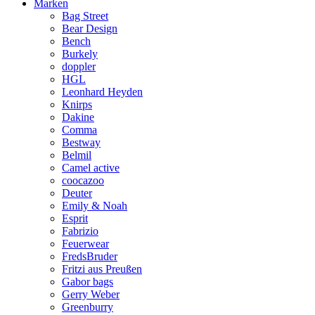
Marken
Bag Street
Bear Design
Bench
Burkely
doppler
HGL
Leonhard Heyden
Knirps
Dakine
Comma
Bestway
Belmil
Camel active
coocazoo
Deuter
Emily & Noah
Esprit
Fabrizio
Feuerwear
FredsBruder
Fritzi aus Preußen
Gabor bags
Gerry Weber
Greenburry