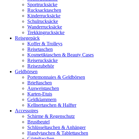
Sportrucksäcke
Rucksacktaschen
Kinderrucksäcke
Schulrucksäcke
Wanderrucksäcke
Trekkingrucksäcke
Reisegepäck
Koffer & Trolleys
Reisetaschen
Kosmetiktaschen & Beauty Cases
Reiserucksäcke
Reisezubehör
Geldbörsen
Portemonnaies & Geldbörsen
Brieftaschen
Ausweistaschen
Karten-Etuis
Geldklammern
Kellnertaschen & Halfter
Accessoires
Schirme & Regenschutz
Brustbeutel
Schlüsseltaschen & Anhänger
Handytaschen & Tablettaschen
Gürteltaschen