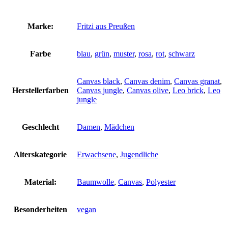
Marke:
Fritzi aus Preußen
Farbe
blau
,
grün
,
muster
,
rosa
,
rot
,
schwarz
Canvas black
,
Canvas denim
,
Canvas granat
,
Herstellerfarben
Canvas jungle
,
Canvas olive
,
Leo brick
,
Leo
jungle
Geschlecht
Damen
,
Mädchen
Alterskategorie
Erwachsene
,
Jugendliche
Material:
Baumwolle
,
Canvas
,
Polyester
Besonderheiten
vegan