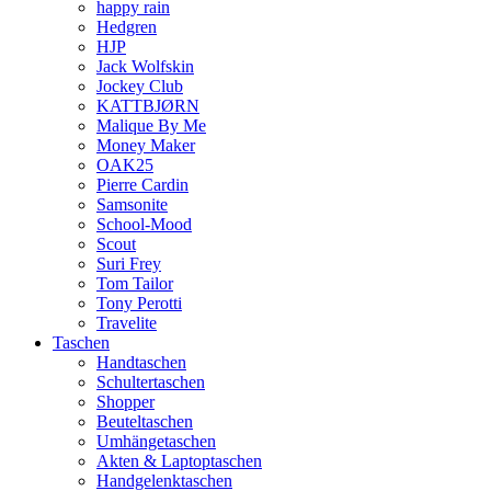
happy rain
Hedgren
HJP
Jack Wolfskin
Jockey Club
KATTBJØRN
Malique By Me
Money Maker
OAK25
Pierre Cardin
Samsonite
School-Mood
Scout
Suri Frey
Tom Tailor
Tony Perotti
Travelite
Taschen
Handtaschen
Schultertaschen
Shopper
Beuteltaschen
Umhängetaschen
Akten & Laptoptaschen
Handgelenktaschen