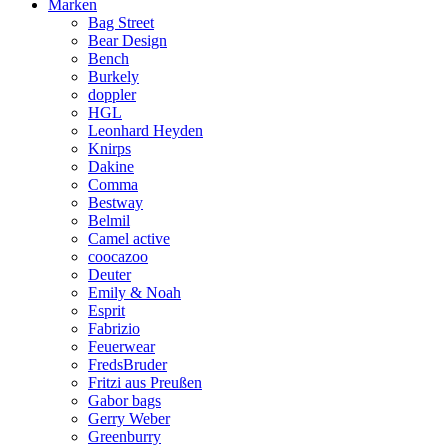
Marken
Bag Street
Bear Design
Bench
Burkely
doppler
HGL
Leonhard Heyden
Knirps
Dakine
Comma
Bestway
Belmil
Camel active
coocazoo
Deuter
Emily & Noah
Esprit
Fabrizio
Feuerwear
FredsBruder
Fritzi aus Preußen
Gabor bags
Gerry Weber
Greenburry