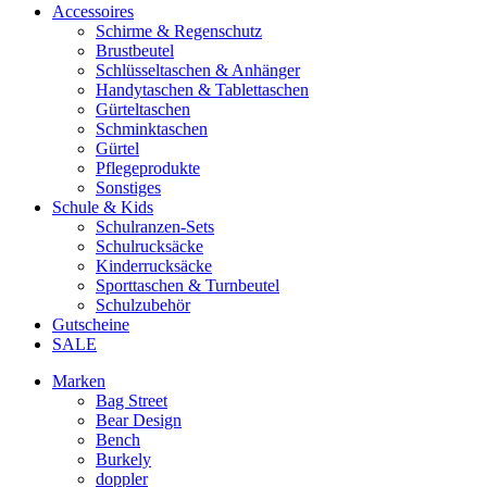
Accessoires
Schirme & Regenschutz
Brustbeutel
Schlüsseltaschen & Anhänger
Handytaschen & Tablettaschen
Gürteltaschen
Schminktaschen
Gürtel
Pflegeprodukte
Sonstiges
Schule & Kids
Schulranzen-Sets
Schulrucksäcke
Kinderrucksäcke
Sporttaschen & Turnbeutel
Schulzubehör
Gutscheine
SALE
Marken
Bag Street
Bear Design
Bench
Burkely
doppler