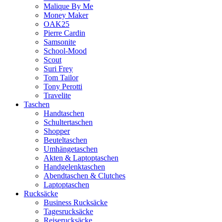
Malique By Me
Money Maker
OAK25
Pierre Cardin
Samsonite
School-Mood
Scout
Suri Frey
Tom Tailor
Tony Perotti
Travelite
Taschen
Handtaschen
Schultertaschen
Shopper
Beuteltaschen
Umhängetaschen
Akten & Laptoptaschen
Handgelenktaschen
Abendtaschen & Clutches
Laptoptaschen
Rucksäcke
Business Rucksäcke
Tagesrucksäcke
Reiserucksäcke