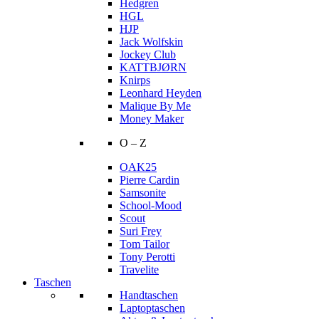
Hedgren
HGL
HJP
Jack Wolfskin
Jockey Club
KATTBJØRN
Knirps
Leonhard Heyden
Malique By Me
Money Maker
O – Z
OAK25
Pierre Cardin
Samsonite
School-Mood
Scout
Suri Frey
Tom Tailor
Tony Perotti
Travelite
Taschen
Handtaschen
Laptoptaschen