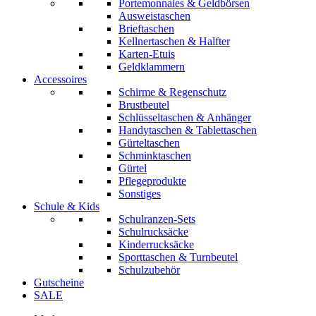
Portemonnaies & Geldbörsen
Ausweistaschen
Brieftaschen
Kellnertaschen & Halfter
Karten-Etuis
Geldklammern
Accessoires
Schirme & Regenschutz
Brustbeutel
Schlüsseltaschen & Anhänger
Handytaschen & Tablettaschen
Gürteltaschen
Schminktaschen
Gürtel
Pflegeprodukte
Sonstiges
Schule & Kids
Schulranzen-Sets
Schulrucksäcke
Kinderrucksäcke
Sporttaschen & Turnbeutel
Schulzubehör
Gutscheine
SALE