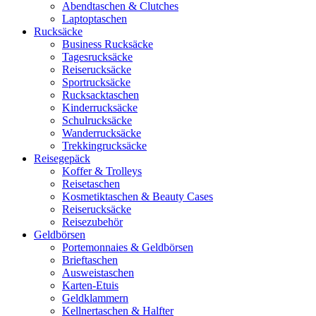
Abendtaschen & Clutches
Laptoptaschen
Rucksäcke
Business Rucksäcke
Tagesrucksäcke
Reiserucksäcke
Sportrucksäcke
Rucksacktaschen
Kinderrucksäcke
Schulrucksäcke
Wanderrucksäcke
Trekkingrucksäcke
Reisegepäck
Koffer & Trolleys
Reisetaschen
Kosmetiktaschen & Beauty Cases
Reiserucksäcke
Reisezubehör
Geldbörsen
Portemonnaies & Geldbörsen
Brieftaschen
Ausweistaschen
Karten-Etuis
Geldklammern
Kellnertaschen & Halfter