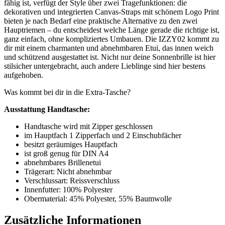
fähig ist, verfügt der Style über zwei Tragefunktionen: die
dekorativen und integrierten Canvas-Straps mit schönem Logo Print
bieten je nach Bedarf eine praktische Alternative zu den zwei
Hauptriemen – du entscheidest welche Länge gerade die richtige ist,
ganz einfach, ohne kompliziertes Umbauen. Die IZZY02 kommt zu
dir mit einem charmanten und abnehmbaren Etui, das innen weich
und schützend ausgestattet ist. Nicht nur deine Sonnenbrille ist hier
stilsicher untergebracht, auch andere Lieblinge sind hier bestens
aufgehoben.
Was kommt bei dir in die Extra-Tasche?
Ausstattung Handtasche:
Handtasche wird mit Zipper geschlossen
im Hauptfach 1 Zipperfach und 2 Einschubfächer
besitzt geräumiges Hauptfach
ist groß genug für DIN A4
abnehmbares Brillenetui
Trägerart: Nicht abnehmbar
Verschlussart: Reissverschluss
Innenfutter: 100% Polyester
Obermaterial: 45% Polyester, 55% Baumwolle
Zusätzliche Informationen