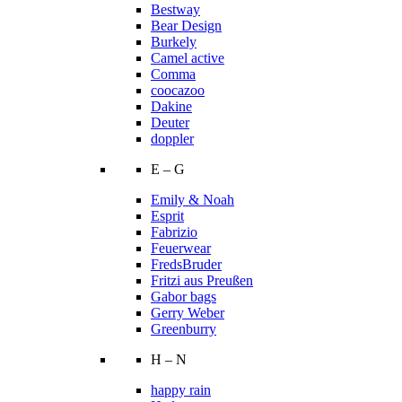
Bestway
Bear Design
Burkely
Camel active
Comma
coocazoo
Dakine
Deuter
doppler
E – G
Emily & Noah
Esprit
Fabrizio
Feuerwear
FredsBruder
Fritzi aus Preußen
Gabor bags
Gerry Weber
Greenburry
H – N
happy rain