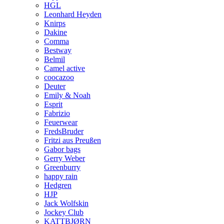
HGL
Leonhard Heyden
Knirps
Dakine
Comma
Bestway
Belmil
Camel active
coocazoo
Deuter
Emily & Noah
Esprit
Fabrizio
Feuerwear
FredsBruder
Fritzi aus Preußen
Gabor bags
Gerry Weber
Greenburry
happy rain
Hedgren
HJP
Jack Wolfskin
Jockey Club
KATTBJØRN