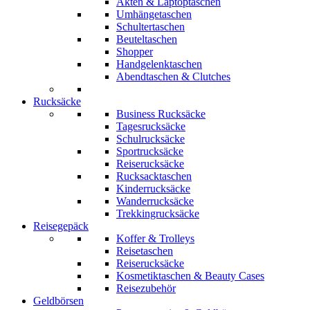
Akten & Laptoptaschen
Umhängetaschen
Schultertaschen
Beuteltaschen
Shopper
Handgelenktaschen
Abendtaschen & Clutches
Rucksäcke
Business Rucksäcke
Tagesrucksäcke
Schulrucksäcke
Sportrucksäcke
Reiserucksäcke
Rucksacktaschen
Kinderrucksäcke
Wanderrucksäcke
Trekkingrucksäcke
Reisegepäck
Koffer & Trolleys
Reisetaschen
Reiserucksäcke
Kosmetiktaschen & Beauty Cases
Reisezubehör
Geldbörsen