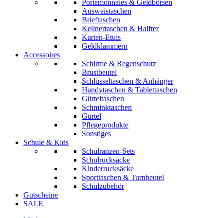
Portemonnaies & Geldbörsen
Ausweistaschen
Brieftaschen
Kellnertaschen & Halfter
Karten-Etuis
Geldklammern
Accessoires
Schirme & Regenschutz
Brustbeutel
Schlüsseltaschen & Anhänger
Handytaschen & Tablettaschen
Gürteltaschen
Schminktaschen
Gürtel
Pflegeprodukte
Sonstiges
Schule & Kids
Schulranzen-Sets
Schulrucksäcke
Kinderrucksäcke
Sporttaschen & Turnbeutel
Schulzubehör
Gutscheine
SALE