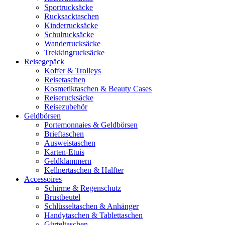
Sportrucksäcke
Rucksacktaschen
Kinderrucksäcke
Schulrucksäcke
Wanderrucksäcke
Trekkingrucksäcke
Reisegepäck
Koffer & Trolleys
Reisetaschen
Kosmetiktaschen & Beauty Cases
Reiserucksäcke
Reisezubehör
Geldbörsen
Portemonnaies & Geldbörsen
Brieftaschen
Ausweistaschen
Karten-Etuis
Geldklammern
Kellnertaschen & Halfter
Accessoires
Schirme & Regenschutz
Brustbeutel
Schlüsseltaschen & Anhänger
Handytaschen & Tablettaschen
Gürteltaschen