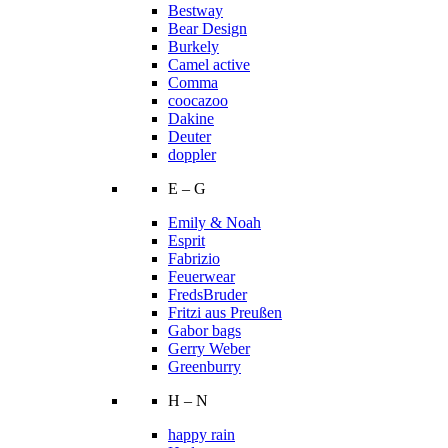
Bestway
Bear Design
Burkely
Camel active
Comma
coocazoo
Dakine
Deuter
doppler
E – G
Emily & Noah
Esprit
Fabrizio
Feuerwear
FredsBruder
Fritzi aus Preußen
Gabor bags
Gerry Weber
Greenburry
H – N
happy rain