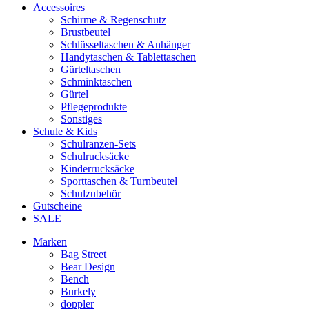
Accessoires
Schirme & Regenschutz
Brustbeutel
Schlüsseltaschen & Anhänger
Handytaschen & Tablettaschen
Gürteltaschen
Schminktaschen
Gürtel
Pflegeprodukte
Sonstiges
Schule & Kids
Schulranzen-Sets
Schulrucksäcke
Kinderrucksäcke
Sporttaschen & Turnbeutel
Schulzubehör
Gutscheine
SALE
Marken
Bag Street
Bear Design
Bench
Burkely
doppler