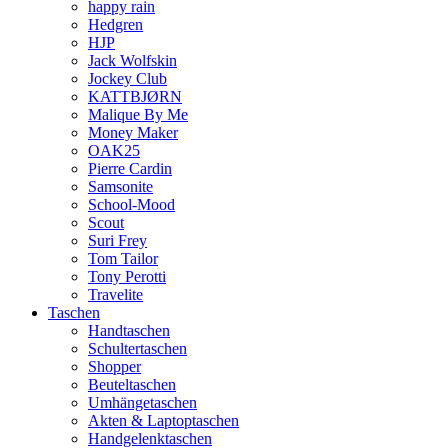
happy rain
Hedgren
HJP
Jack Wolfskin
Jockey Club
KATTBJØRN
Malique By Me
Money Maker
OAK25
Pierre Cardin
Samsonite
School-Mood
Scout
Suri Frey
Tom Tailor
Tony Perotti
Travelite
Taschen
Handtaschen
Schultertaschen
Shopper
Beuteltaschen
Umhängetaschen
Akten & Laptoptaschen
Handgelenktaschen