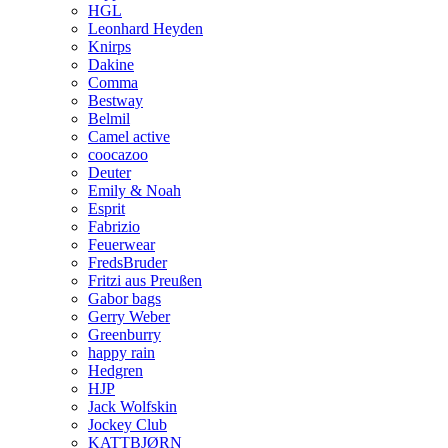
HGL
Leonhard Heyden
Knirps
Dakine
Comma
Bestway
Belmil
Camel active
coocazoo
Deuter
Emily & Noah
Esprit
Fabrizio
Feuerwear
FredsBruder
Fritzi aus Preußen
Gabor bags
Gerry Weber
Greenburry
happy rain
Hedgren
HJP
Jack Wolfskin
Jockey Club
KATTBJØRN