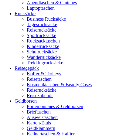
Abendtaschen & Clutches
Laptoptaschen
Rucksäcke
Business Rucksäcke
Tagesrucksäcke
Reiserucksäcke
Sportrucksäcke
Rucksacktaschen
Kinderrucksäcke
Schulrucksäcke
Wanderrucksäcke
Trekkingrucksäcke
Reisegepäck
Koffer & Trolleys
Reisetaschen
Kosmetiktaschen & Beauty Cases
Reiserucksäcke
Reisezubehör
Geldbörsen
Portemonnaies & Geldbörsen
Brieftaschen
Ausweistaschen
Karten-Etuis
Geldklammern
Kellnertaschen & Halfter