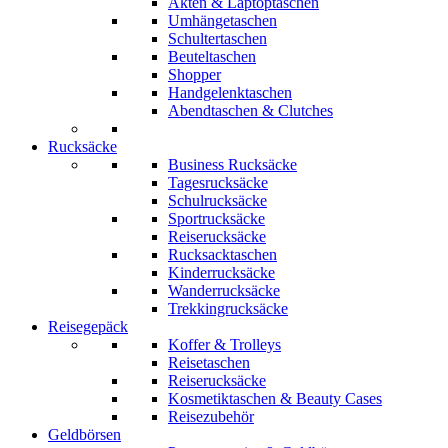
Akten & Laptoptaschen
Umhängetaschen
Schultertaschen
Beuteltaschen
Shopper
Handgelenktaschen
Abendtaschen & Clutches
Rucksäcke
Business Rucksäcke
Tagesrucksäcke
Schulrucksäcke
Sportrucksäcke
Reiserucksäcke
Rucksacktaschen
Kinderrucksäcke
Wanderrucksäcke
Trekkingrucksäcke
Reisegepäck
Koffer & Trolleys
Reisetaschen
Reiserucksäcke
Kosmetiktaschen & Beauty Cases
Reisezubehör
Geldbörsen