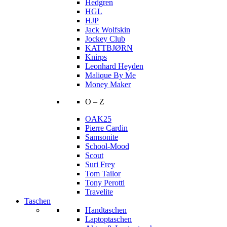
Hedgren
HGL
HJP
Jack Wolfskin
Jockey Club
KATTBJØRN
Knirps
Leonhard Heyden
Malique By Me
Money Maker
O – Z
OAK25
Pierre Cardin
Samsonite
School-Mood
Scout
Suri Frey
Tom Tailor
Tony Perotti
Travelite
Taschen
Handtaschen
Laptoptaschen