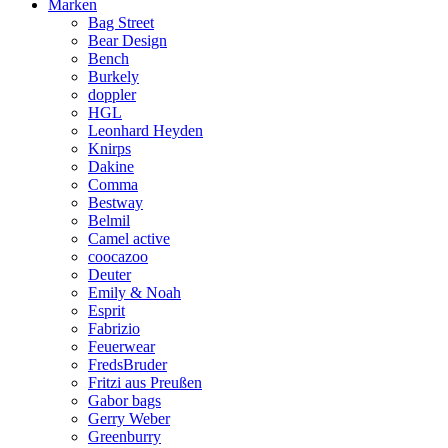
Marken
Bag Street
Bear Design
Bench
Burkely
doppler
HGL
Leonhard Heyden
Knirps
Dakine
Comma
Bestway
Belmil
Camel active
coocazoo
Deuter
Emily & Noah
Esprit
Fabrizio
Feuerwear
FredsBruder
Fritzi aus Preußen
Gabor bags
Gerry Weber
Greenburry