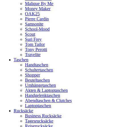
Malique By Me
Money Maker
OAK25
Pierre Cardin
Samsonite
School-Mood
Scout
Suri Frey
Tom Tailor
Tony Perotti
Travelite
Taschen
Handtaschen
Schultertaschen
Shopper
Beuteltaschen
Umhängetaschen
Akten & Laptoptaschen
Handgelenktaschen
Abendtaschen & Clutches
Laptoptaschen
Rucksäcke
Business Rucksäcke
Tagesrucksäcke
Reiserucksäcke