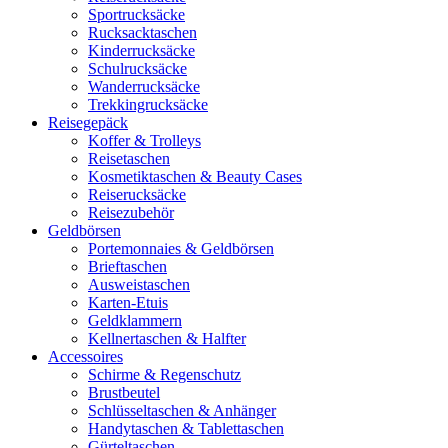
Sportrucksäcke
Rucksacktaschen
Kinderrucksäcke
Schulrucksäcke
Wanderrucksäcke
Trekkingrucksäcke
Reisegepäck
Koffer & Trolleys
Reisetaschen
Kosmetiktaschen & Beauty Cases
Reiserucksäcke
Reisezubehör
Geldbörsen
Portemonnaies & Geldbörsen
Brieftaschen
Ausweistaschen
Karten-Etuis
Geldklammern
Kellnertaschen & Halfter
Accessoires
Schirme & Regenschutz
Brustbeutel
Schlüsseltaschen & Anhänger
Handytaschen & Tablettaschen
Gürteltaschen