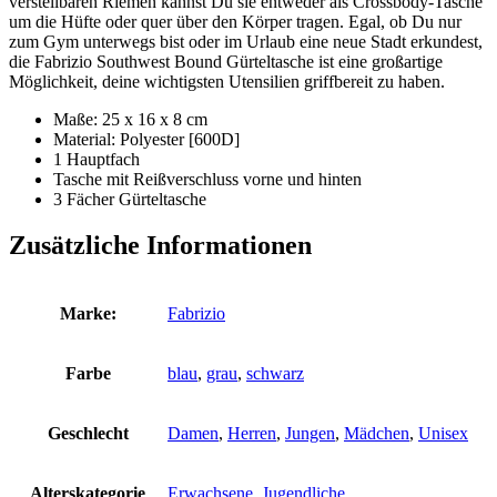
verstellbaren Riemen kannst Du sie entweder als Crossbody-Tasche
um die Hüfte oder quer über den Körper tragen. Egal, ob Du nur
zum Gym unterwegs bist oder im Urlaub eine neue Stadt erkundest,
die Fabrizio Southwest Bound Gürteltasche ist eine großartige
Möglichkeit, deine wichtigsten Utensilien griffbereit zu haben.
Maße: 25 x 16 x 8 cm
Material: Polyester [600D]
1 Hauptfach
Tasche mit Reißverschluss vorne und hinten
3 Fächer Gürteltasche
Zusätzliche Informationen
Marke:
Fabrizio
Farbe
blau
,
grau
,
schwarz
Geschlecht
Damen
,
Herren
,
Jungen
,
Mädchen
,
Unisex
Alterskategorie
Erwachsene
,
Jugendliche