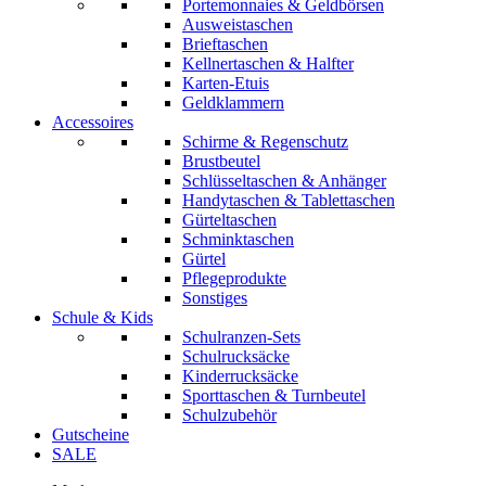
Portemonnaies & Geldbörsen
Ausweistaschen
Brieftaschen
Kellnertaschen & Halfter
Karten-Etuis
Geldklammern
Accessoires
Schirme & Regenschutz
Brustbeutel
Schlüsseltaschen & Anhänger
Handytaschen & Tablettaschen
Gürteltaschen
Schminktaschen
Gürtel
Pflegeprodukte
Sonstiges
Schule & Kids
Schulranzen-Sets
Schulrucksäcke
Kinderrucksäcke
Sporttaschen & Turnbeutel
Schulzubehör
Gutscheine
SALE