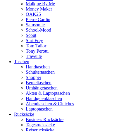
Malique By Me
Money Maker
OAK25
Pierre Cardin
Samsonite
School-Mood
Scout
Suri Frey
Tom Tailor
Tony Perotti
Travelite
Taschen
Handtaschen
Schultertaschen
Shopper
Beuteltaschen
Umhängetaschen
Akten & Laptoptaschen
Handgelenktaschen
Abendtaschen & Clutches
Laptoptaschen
Rucksäcke
Business Rucksäcke
Tagesrucksäcke
Reiserucksäcke