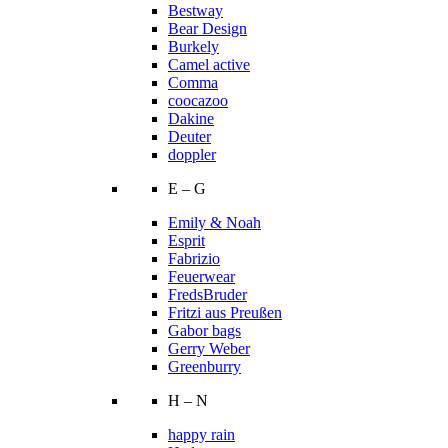
Bestway
Bear Design
Burkely
Camel active
Comma
coocazoo
Dakine
Deuter
doppler
E – G
Emily & Noah
Esprit
Fabrizio
Feuerwear
FredsBruder
Fritzi aus Preußen
Gabor bags
Gerry Weber
Greenburry
H – N
happy rain