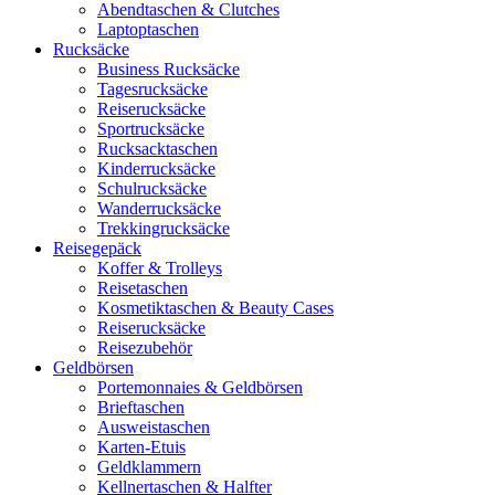
Abendtaschen & Clutches
Laptoptaschen
Rucksäcke
Business Rucksäcke
Tagesrucksäcke
Reiserucksäcke
Sportrucksäcke
Rucksacktaschen
Kinderrucksäcke
Schulrucksäcke
Wanderrucksäcke
Trekkingrucksäcke
Reisegepäck
Koffer & Trolleys
Reisetaschen
Kosmetiktaschen & Beauty Cases
Reiserucksäcke
Reisezubehör
Geldbörsen
Portemonnaies & Geldbörsen
Brieftaschen
Ausweistaschen
Karten-Etuis
Geldklammern
Kellnertaschen & Halfter