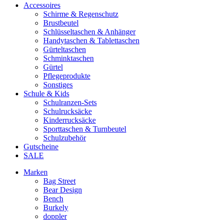
Accessoires
Schirme & Regenschutz
Brustbeutel
Schlüsseltaschen & Anhänger
Handytaschen & Tablettaschen
Gürteltaschen
Schminktaschen
Gürtel
Pflegeprodukte
Sonstiges
Schule & Kids
Schulranzen-Sets
Schulrucksäcke
Kinderrucksäcke
Sporttaschen & Turnbeutel
Schulzubehör
Gutscheine
SALE
Marken
Bag Street
Bear Design
Bench
Burkely
doppler