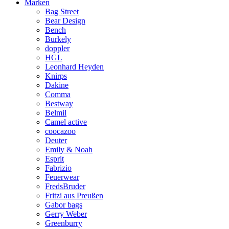
Marken
Bag Street
Bear Design
Bench
Burkely
doppler
HGL
Leonhard Heyden
Knirps
Dakine
Comma
Bestway
Belmil
Camel active
coocazoo
Deuter
Emily & Noah
Esprit
Fabrizio
Feuerwear
FredsBruder
Fritzi aus Preußen
Gabor bags
Gerry Weber
Greenburry