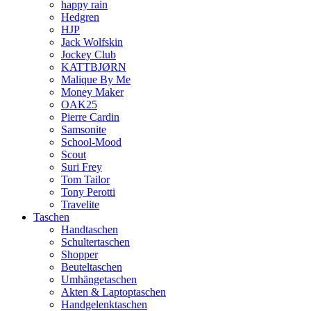
happy rain
Hedgren
HJP
Jack Wolfskin
Jockey Club
KATTBJØRN
Malique By Me
Money Maker
OAK25
Pierre Cardin
Samsonite
School-Mood
Scout
Suri Frey
Tom Tailor
Tony Perotti
Travelite
Taschen
Handtaschen
Schultertaschen
Shopper
Beuteltaschen
Umhängetaschen
Akten & Laptoptaschen
Handgelenktaschen