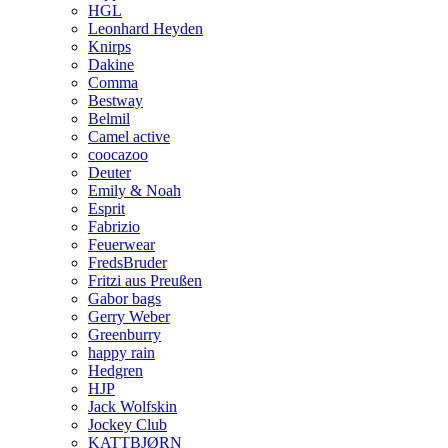
HGL
Leonhard Heyden
Knirps
Dakine
Comma
Bestway
Belmil
Camel active
coocazoo
Deuter
Emily & Noah
Esprit
Fabrizio
Feuerwear
FredsBruder
Fritzi aus Preußen
Gabor bags
Gerry Weber
Greenburry
happy rain
Hedgren
HJP
Jack Wolfskin
Jockey Club
KATTBJØRN