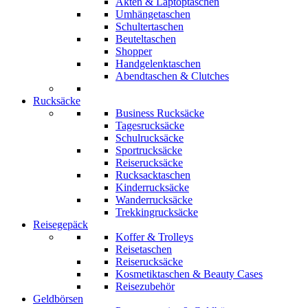
Akten & Laptoptaschen
Umhängetaschen
Schultertaschen
Beuteltaschen
Shopper
Handgelenktaschen
Abendtaschen & Clutches
Rucksäcke
Business Rucksäcke
Tagesrucksäcke
Schulrucksäcke
Sportrucksäcke
Reiserucksäcke
Rucksacktaschen
Kinderrucksäcke
Wanderrucksäcke
Trekkingrucksäcke
Reisegepäck
Koffer & Trolleys
Reisetaschen
Reiserucksäcke
Kosmetiktaschen & Beauty Cases
Reisezubehör
Geldbörsen