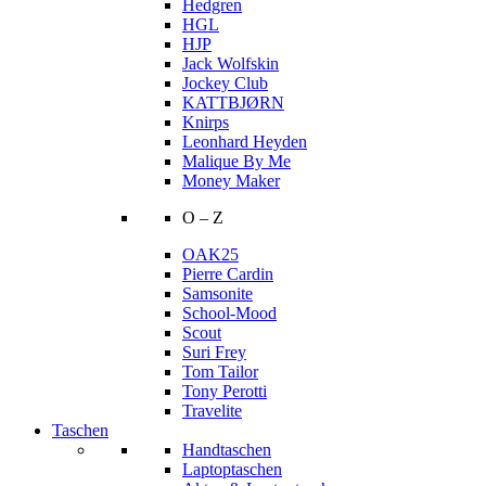
Hedgren
HGL
HJP
Jack Wolfskin
Jockey Club
KATTBJØRN
Knirps
Leonhard Heyden
Malique By Me
Money Maker
O – Z
OAK25
Pierre Cardin
Samsonite
School-Mood
Scout
Suri Frey
Tom Tailor
Tony Perotti
Travelite
Taschen
Handtaschen
Laptoptaschen