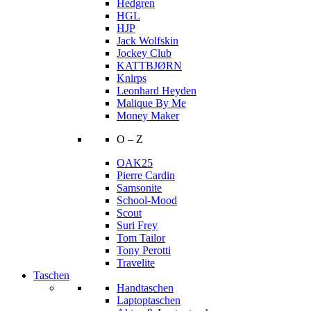
Hedgren
HGL
HJP
Jack Wolfskin
Jockey Club
KATTBJØRN
Knirps
Leonhard Heyden
Malique By Me
Money Maker
O – Z
OAK25
Pierre Cardin
Samsonite
School-Mood
Scout
Suri Frey
Tom Tailor
Tony Perotti
Travelite
Taschen
Handtaschen
Laptoptaschen