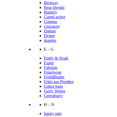
Bestway
Bear Design
Burkely
Camel active
Comma
coocazoo
Dakine
Deuter
doppler
E – G
Emily & Noah
Esprit
Fabrizio
Feuerwear
FredsBruder
Fritzi aus Preußen
Gabor bags
Gerry Weber
Greenburry
H – N
happy rain