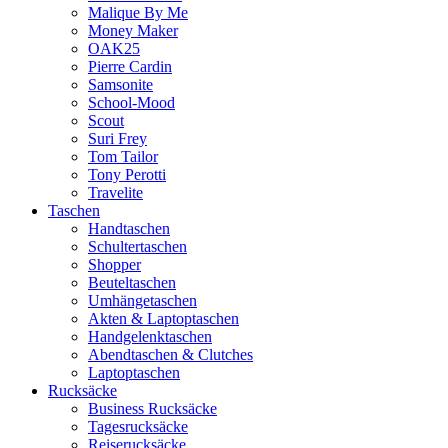
Malique By Me
Money Maker
OAK25
Pierre Cardin
Samsonite
School-Mood
Scout
Suri Frey
Tom Tailor
Tony Perotti
Travelite
Taschen
Handtaschen
Schultertaschen
Shopper
Beuteltaschen
Umhängetaschen
Akten & Laptoptaschen
Handgelenktaschen
Abendtaschen & Clutches
Laptoptaschen
Rucksäcke
Business Rucksäcke
Tagesrucksäcke
Reiserucksäcke