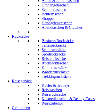
Akten & Laptoptaschen
Umhängetaschen
Schultertaschen
Beuteltaschen
Shopper
Handgelenktaschen
Abendtaschen & Clutches
Rucksäcke
Business Rucksäcke
Tagesrucksäcke
Schulrucksäcke
Sportrucksäcke
Reiserucksäcke
Rucksacktaschen
Kinderrucksäcke
Wanderrucksäcke
Trekkingrucksäcke
Reisegepäck
Koffer & Trolleys
Reisetaschen
Reiserucksäcke
Kosmetiktaschen & Beauty Cases
Reisezubehör
Geldbörsen