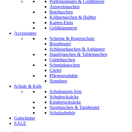
Portemonnaies & Geldbörsen
Ausweistaschen
Brieftaschen
Kellnertaschen & Halfter
Karten-Etuis
Geldklammern
Accessoires
Schirme & Regenschutz
Brustbeutel
Schlüsseltaschen & Anhänger
Handytaschen & Tablettaschen
Gürteltaschen
Schminktaschen
Gürtel
Pflegeprodukte
Sonstiges
Schule & Kids
Schulranzen-Sets
Schulrucksäcke
Kinderrucksäcke
Sporttaschen & Turnbeutel
Schulzubehör
Gutscheine
SALE