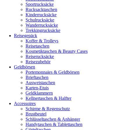
Sportrucksäcke
Rucksacktaschen
Kinderrucksäcke
Schulrucksäcke
Wanderrucksäcke
Trekkingrucksäcke
Reisegepäck
Koffer & Trolleys
Reisetaschen
Kosmetiktaschen & Beauty Cases
Reiserucksäcke
Reisezubehör
Geldbörsen
Portemonnaies & Geldbörsen
Brieftaschen
Ausweistaschen
Karten-Etuis
Geldklammern
Kellnertaschen & Halfter
Accessoires
Schirme & Regenschutz
Brustbeutel
Schlüsseltaschen & Anhänger
Handytaschen & Tablettaschen
Gürteltaschen