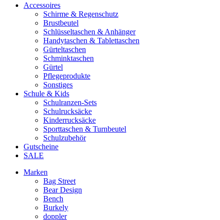
Accessoires
Schirme & Regenschutz
Brustbeutel
Schlüsseltaschen & Anhänger
Handytaschen & Tablettaschen
Gürteltaschen
Schminktaschen
Gürtel
Pflegeprodukte
Sonstiges
Schule & Kids
Schulranzen-Sets
Schulrucksäcke
Kinderrucksäcke
Sporttaschen & Turnbeutel
Schulzubehör
Gutscheine
SALE
Marken
Bag Street
Bear Design
Bench
Burkely
doppler