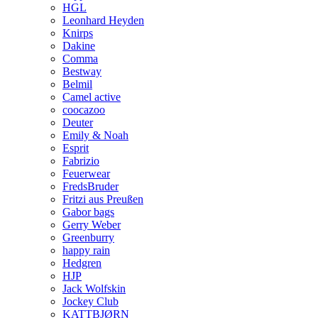
HGL
Leonhard Heyden
Knirps
Dakine
Comma
Bestway
Belmil
Camel active
coocazoo
Deuter
Emily & Noah
Esprit
Fabrizio
Feuerwear
FredsBruder
Fritzi aus Preußen
Gabor bags
Gerry Weber
Greenburry
happy rain
Hedgren
HJP
Jack Wolfskin
Jockey Club
KATTBJØRN