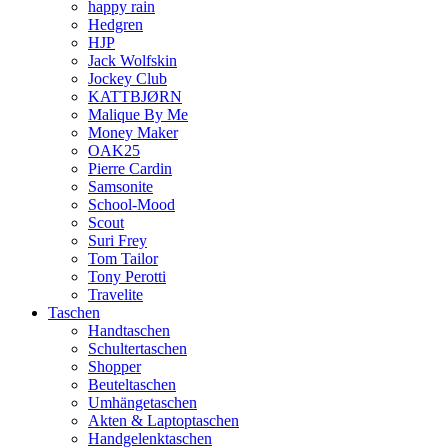
happy rain
Hedgren
HJP
Jack Wolfskin
Jockey Club
KATTBJØRN
Malique By Me
Money Maker
OAK25
Pierre Cardin
Samsonite
School-Mood
Scout
Suri Frey
Tom Tailor
Tony Perotti
Travelite
Taschen
Handtaschen
Schultertaschen
Shopper
Beuteltaschen
Umhängetaschen
Akten & Laptoptaschen
Handgelenktaschen