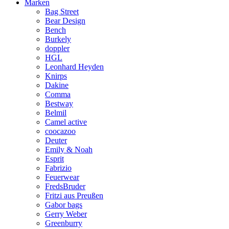
Marken
Bag Street
Bear Design
Bench
Burkely
doppler
HGL
Leonhard Heyden
Knirps
Dakine
Comma
Bestway
Belmil
Camel active
coocazoo
Deuter
Emily & Noah
Esprit
Fabrizio
Feuerwear
FredsBruder
Fritzi aus Preußen
Gabor bags
Gerry Weber
Greenburry