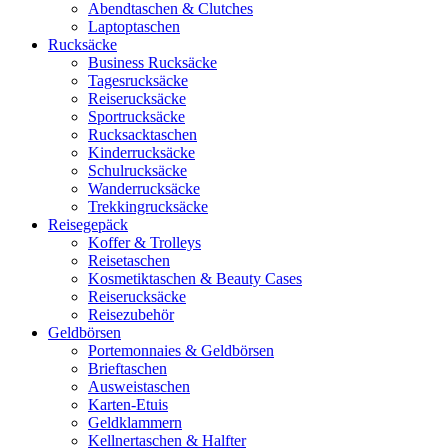
Abendtaschen & Clutches
Laptoptaschen
Rucksäcke
Business Rucksäcke
Tagesrucksäcke
Reiserucksäcke
Sportrucksäcke
Rucksacktaschen
Kinderrucksäcke
Schulrucksäcke
Wanderrucksäcke
Trekkingrucksäcke
Reisegepäck
Koffer & Trolleys
Reisetaschen
Kosmetiktaschen & Beauty Cases
Reiserucksäcke
Reisezubehör
Geldbörsen
Portemonnaies & Geldbörsen
Brieftaschen
Ausweistaschen
Karten-Etuis
Geldklammern
Kellnertaschen & Halfter