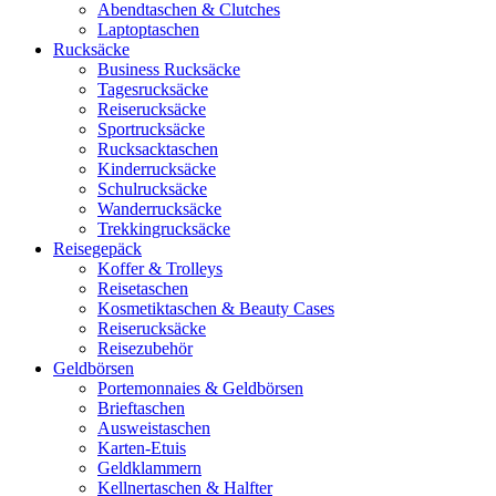
Abendtaschen & Clutches
Laptoptaschen
Rucksäcke
Business Rucksäcke
Tagesrucksäcke
Reiserucksäcke
Sportrucksäcke
Rucksacktaschen
Kinderrucksäcke
Schulrucksäcke
Wanderrucksäcke
Trekkingrucksäcke
Reisegepäck
Koffer & Trolleys
Reisetaschen
Kosmetiktaschen & Beauty Cases
Reiserucksäcke
Reisezubehör
Geldbörsen
Portemonnaies & Geldbörsen
Brieftaschen
Ausweistaschen
Karten-Etuis
Geldklammern
Kellnertaschen & Halfter