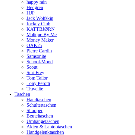
happy rain
Hedgren
HJP
Jack Wolfskin
Jockey Club
KATTBJØRN
Malique By Me
Money Maker
OAK25
Pierre Cardin
Samsonite
School-Mood
Scout
Suri Frey
Tom Tailor
Tony Perotti
Travelite
Taschen
Handtaschen
Schultertaschen
Shopper
Beuteltaschen
Umhängetaschen
Akten & Laptoptaschen
Handgelenktaschen