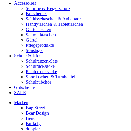
Accessoires
Schirme & Regenschutz
Brustbeutel
Schlüsseltaschen & Anhänger
Handytaschen & Tablettaschen
Gürteltaschen
Schminktaschen
Gürtel
Pflegeprodukte
Sonstiges
Schule & Kids
Schulranzen-Sets
Schulrucksäcke
Kinderrucksäcke
Sporttaschen & Turnbeutel
Schulzubehör
Gutscheine
SALE
Marken
Bag Street
Bear Design
Bench
Burkely
doppler