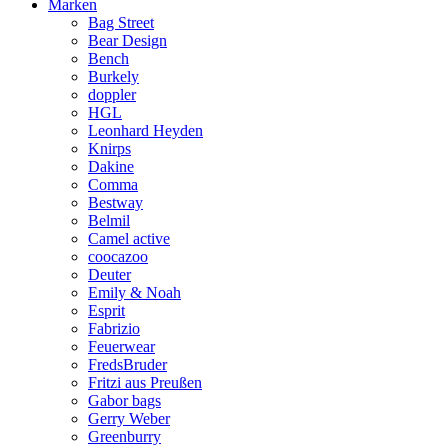
Marken
Bag Street
Bear Design
Bench
Burkely
doppler
HGL
Leonhard Heyden
Knirps
Dakine
Comma
Bestway
Belmil
Camel active
coocazoo
Deuter
Emily & Noah
Esprit
Fabrizio
Feuerwear
FredsBruder
Fritzi aus Preußen
Gabor bags
Gerry Weber
Greenburry