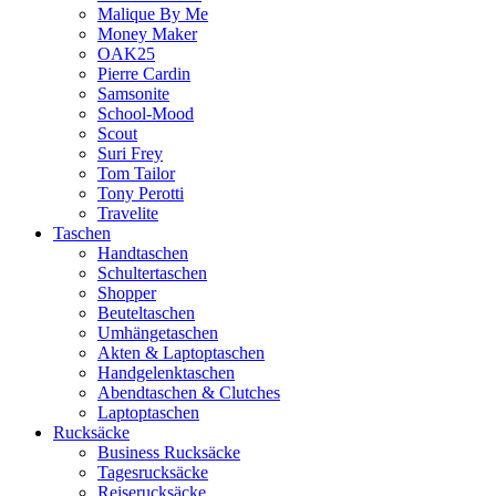
Malique By Me
Money Maker
OAK25
Pierre Cardin
Samsonite
School-Mood
Scout
Suri Frey
Tom Tailor
Tony Perotti
Travelite
Taschen
Handtaschen
Schultertaschen
Shopper
Beuteltaschen
Umhängetaschen
Akten & Laptoptaschen
Handgelenktaschen
Abendtaschen & Clutches
Laptoptaschen
Rucksäcke
Business Rucksäcke
Tagesrucksäcke
Reiserucksäcke