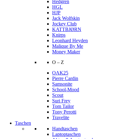
Hedgren
HGL
HJP
Jack Wolfskin
Jockey Club
KATTBJØRN
Knirps
Leonhard Heyden
Malique By Me
Money Maker
O – Z
OAK25
Pierre Cardin
Samsonite
School-Mood
Scout
Suri Frey
Tom Tailor
Tony Perotti
Travelite
Taschen
Handtaschen
Laptoptaschen