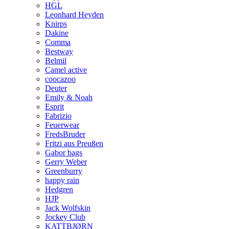
HGL
Leonhard Heyden
Knirps
Dakine
Comma
Bestway
Belmil
Camel active
coocazoo
Deuter
Emily & Noah
Esprit
Fabrizio
Feuerwear
FredsBruder
Fritzi aus Preußen
Gabor bags
Gerry Weber
Greenburry
happy rain
Hedgren
HJP
Jack Wolfskin
Jockey Club
KATTBJØRN