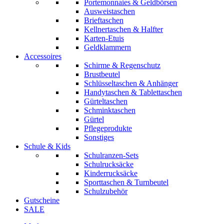
Portemonnaies & Geldbörsen
Ausweistaschen
Brieftaschen
Kellnertaschen & Halfter
Karten-Etuis
Geldklammern
Accessoires
Schirme & Regenschutz
Brustbeutel
Schlüsseltaschen & Anhänger
Handytaschen & Tablettaschen
Gürteltaschen
Schminktaschen
Gürtel
Pflegeprodukte
Sonstiges
Schule & Kids
Schulranzen-Sets
Schulrucksäcke
Kinderrucksäcke
Sporttaschen & Turnbeutel
Schulzubehör
Gutscheine
SALE