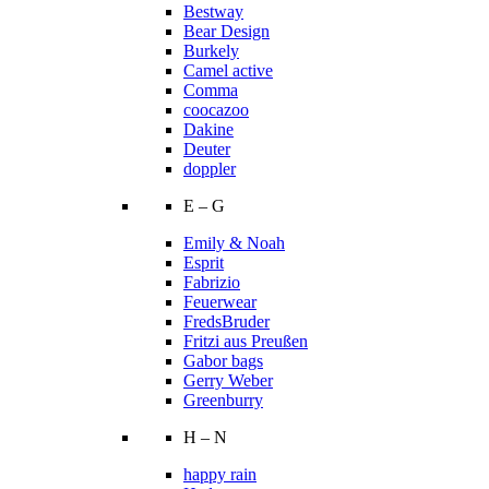
Bestway
Bear Design
Burkely
Camel active
Comma
coocazoo
Dakine
Deuter
doppler
E – G
Emily & Noah
Esprit
Fabrizio
Feuerwear
FredsBruder
Fritzi aus Preußen
Gabor bags
Gerry Weber
Greenburry
H – N
happy rain