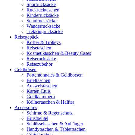
Sportrucksäcke
Rucksacktaschen
Kinderrucksäcke
Schulrucksäcke
Wanderrucksäcke
Trekkingrucksäcke
Reisegepäck
Koffer & Trolleys
Reisetaschen
Kosmetiktaschen & Beauty Cases
Reiserucksäcke
Reisezubehör
Geldbörsen
Portemonnaies & Geldbörsen
Brieftaschen
Ausweistaschen
Karten-Etuis
Geldklammern
Kellnertaschen & Halfter
Accessoires
Schirme & Regenschutz
Brustbeutel
Schlüsseltaschen & Anhänger
Handytaschen & Tablettaschen
Gürteltaschen