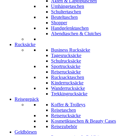
Akten & Laptoptaschen
Umhängetaschen
Schultertaschen
Beuteltaschen
Shopper
Handgelenktaschen
Abendtaschen & Clutches
Rucksäcke
Business Rucksäcke
Tagesrucksäcke
Schulrucksäcke
Sportrucksäcke
Reiserucksäcke
Rucksacktaschen
Kinderrucksäcke
Wanderrucksäcke
Trekkingrucksäcke
Reisegepäck
Koffer & Trolleys
Reisetaschen
Reiserucksäcke
Kosmetiktaschen & Beauty Cases
Reisezubehör
Geldbörsen