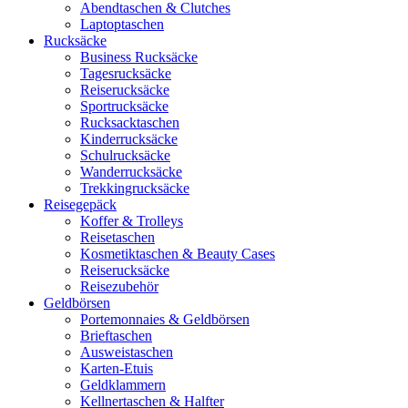
Abendtaschen & Clutches
Laptoptaschen
Rucksäcke
Business Rucksäcke
Tagesrucksäcke
Reiserucksäcke
Sportrucksäcke
Rucksacktaschen
Kinderrucksäcke
Schulrucksäcke
Wanderrucksäcke
Trekkingrucksäcke
Reisegepäck
Koffer & Trolleys
Reisetaschen
Kosmetiktaschen & Beauty Cases
Reiserucksäcke
Reisezubehör
Geldbörsen
Portemonnaies & Geldbörsen
Brieftaschen
Ausweistaschen
Karten-Etuis
Geldklammern
Kellnertaschen & Halfter