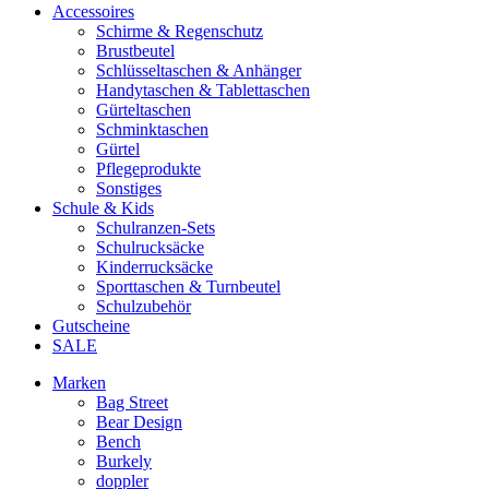
Accessoires
Schirme & Regenschutz
Brustbeutel
Schlüsseltaschen & Anhänger
Handytaschen & Tablettaschen
Gürteltaschen
Schminktaschen
Gürtel
Pflegeprodukte
Sonstiges
Schule & Kids
Schulranzen-Sets
Schulrucksäcke
Kinderrucksäcke
Sporttaschen & Turnbeutel
Schulzubehör
Gutscheine
SALE
Marken
Bag Street
Bear Design
Bench
Burkely
doppler