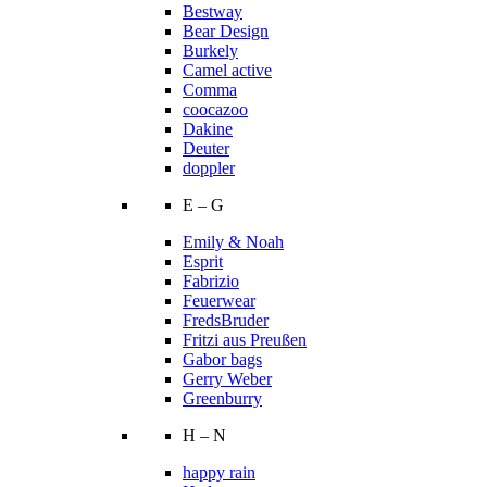
Bestway
Bear Design
Burkely
Camel active
Comma
coocazoo
Dakine
Deuter
doppler
E – G
Emily & Noah
Esprit
Fabrizio
Feuerwear
FredsBruder
Fritzi aus Preußen
Gabor bags
Gerry Weber
Greenburry
H – N
happy rain