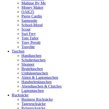
Malique By Me
Money Maker
OAK25
Pierre Cardin
Samsonite
School-Mood
Scout
Suri Frey
Tom Tailor
Tony Perotti
Travelite
Taschen
Handtaschen
Schultertaschen
Shopper
Beuteltaschen
Umhängetaschen
Akten & Laptoptaschen
Handgelenktaschen
Abendtaschen & Clutches
Laptoptaschen
Rucksäcke
Business Rucksäcke
Tagesrucksäcke
Reiserucksäcke