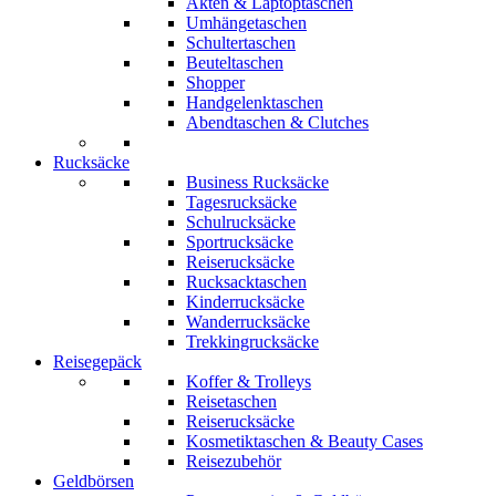
Akten & Laptoptaschen
Umhängetaschen
Schultertaschen
Beuteltaschen
Shopper
Handgelenktaschen
Abendtaschen & Clutches
Rucksäcke
Business Rucksäcke
Tagesrucksäcke
Schulrucksäcke
Sportrucksäcke
Reiserucksäcke
Rucksacktaschen
Kinderrucksäcke
Wanderrucksäcke
Trekkingrucksäcke
Reisegepäck
Koffer & Trolleys
Reisetaschen
Reiserucksäcke
Kosmetiktaschen & Beauty Cases
Reisezubehör
Geldbörsen