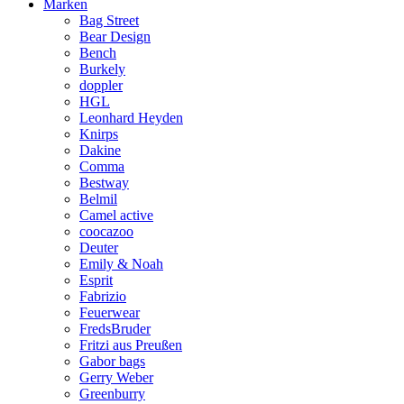
Marken
Bag Street
Bear Design
Bench
Burkely
doppler
HGL
Leonhard Heyden
Knirps
Dakine
Comma
Bestway
Belmil
Camel active
coocazoo
Deuter
Emily & Noah
Esprit
Fabrizio
Feuerwear
FredsBruder
Fritzi aus Preußen
Gabor bags
Gerry Weber
Greenburry