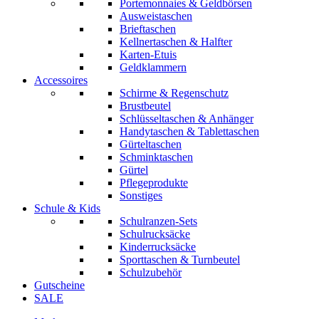
Portemonnaies & Geldbörsen
Ausweistaschen
Brieftaschen
Kellnertaschen & Halfter
Karten-Etuis
Geldklammern
Accessoires
Schirme & Regenschutz
Brustbeutel
Schlüsseltaschen & Anhänger
Handytaschen & Tablettaschen
Gürteltaschen
Schminktaschen
Gürtel
Pflegeprodukte
Sonstiges
Schule & Kids
Schulranzen-Sets
Schulrucksäcke
Kinderrucksäcke
Sporttaschen & Turnbeutel
Schulzubehör
Gutscheine
SALE