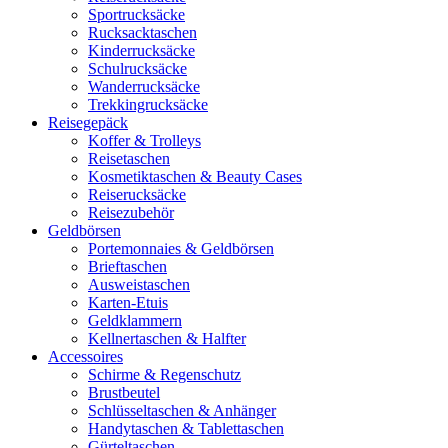
Sportrucksäcke
Rucksacktaschen
Kinderrucksäcke
Schulrucksäcke
Wanderrucksäcke
Trekkingrucksäcke
Reisegepäck
Koffer & Trolleys
Reisetaschen
Kosmetiktaschen & Beauty Cases
Reiserucksäcke
Reisezubehör
Geldbörsen
Portemonnaies & Geldbörsen
Brieftaschen
Ausweistaschen
Karten-Etuis
Geldklammern
Kellnertaschen & Halfter
Accessoires
Schirme & Regenschutz
Brustbeutel
Schlüsseltaschen & Anhänger
Handytaschen & Tablettaschen
Gürteltaschen