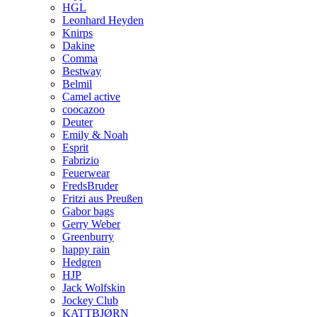
HGL
Leonhard Heyden
Knirps
Dakine
Comma
Bestway
Belmil
Camel active
coocazoo
Deuter
Emily & Noah
Esprit
Fabrizio
Feuerwear
FredsBruder
Fritzi aus Preußen
Gabor bags
Gerry Weber
Greenburry
happy rain
Hedgren
HJP
Jack Wolfskin
Jockey Club
KATTBJØRN