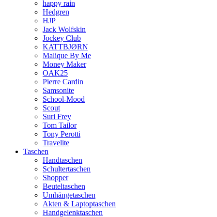
happy rain
Hedgren
HJP
Jack Wolfskin
Jockey Club
KATTBJØRN
Malique By Me
Money Maker
OAK25
Pierre Cardin
Samsonite
School-Mood
Scout
Suri Frey
Tom Tailor
Tony Perotti
Travelite
Taschen
Handtaschen
Schultertaschen
Shopper
Beuteltaschen
Umhängetaschen
Akten & Laptoptaschen
Handgelenktaschen