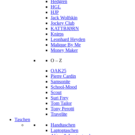
Hedgren
HGL
HJP
Jack Wolfskin
Jockey Club
KATTBJØRN
Knirps
Leonhard Heyden
Malique By Me
Money Maker
O – Z
OAK25
Pierre Cardin
Samsonite
School-Mood
Scout
Suri Frey
Tom Tailor
Tony Perotti
Travelite
Taschen
Handtaschen
Laptoptaschen