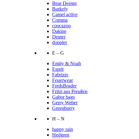
Bear Design
Burkely
Camel active
Comma
coocazoo
Dakine
Deuter
doppler
E – G
Emily & Noah
Esprit
Fabrizio
Feuerwear
FredsBruder
Fritzi aus Preußen
Gabor bags
Gerry Weber
Greenburry
H – N
happy rain
Hedgren