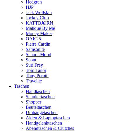
Hedgren
HJP
Jack Wolfskin
Jockey Club
KATTBJØRN
Malique By Me
Money Maker
OAK25
Pierre Cardin
Samsonite
School-Mood
Scout
Suri Frey
Tom Tailor
Tony Perotti
Travelite
Taschen
Handtaschen
Schultertaschen
Shopper
Beuteltaschen
Umhängetaschen
Akten & Laptoptaschen
Handgelenktaschen
Abendtaschen & Clutches