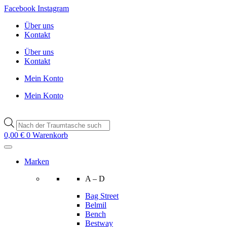
Zum
Facebook
Instagram
Inhalt
Über uns
wechseln
Kontakt
Über uns
Kontakt
Mein Konto
Mein Konto
Products
search
0,00
€
0
Warenkorb
Marken
A – D
Bag Street
Belmil
Bench
Bestway