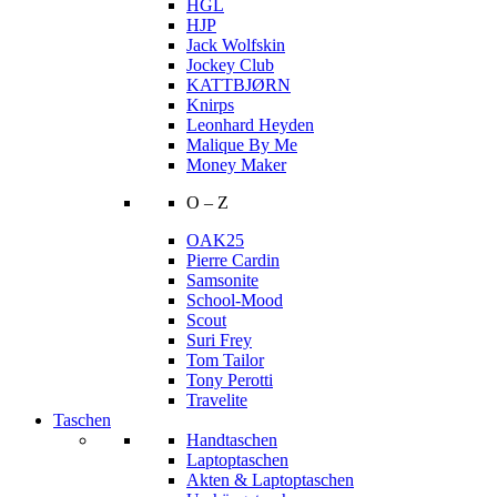
HGL
HJP
Jack Wolfskin
Jockey Club
KATTBJØRN
Knirps
Leonhard Heyden
Malique By Me
Money Maker
O – Z
OAK25
Pierre Cardin
Samsonite
School-Mood
Scout
Suri Frey
Tom Tailor
Tony Perotti
Travelite
Taschen
Handtaschen
Laptoptaschen
Akten & Laptoptaschen