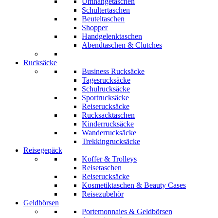
Umhängetaschen
Schultertaschen
Beuteltaschen
Shopper
Handgelenktaschen
Abendtaschen & Clutches
Rucksäcke
Business Rucksäcke
Tagesrucksäcke
Schulrucksäcke
Sportrucksäcke
Reiserucksäcke
Rucksacktaschen
Kinderrucksäcke
Wanderrucksäcke
Trekkingrucksäcke
Reisegepäck
Koffer & Trolleys
Reisetaschen
Reiserucksäcke
Kosmetiktaschen & Beauty Cases
Reisezubehör
Geldbörsen
Portemonnaies & Geldbörsen