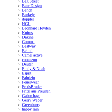
Bag Street
Bear Design
Bench
Burkely
doppler
HGL
Leonhard Heyden
Knirps
Dakine
Comma
Bestway
Belmil
Camel active
coocazoo
Deuter
Emily & Noah
Esprit
Fabrizio
Feuerwear
FredsBruder
Fritzi aus Preußen
Gabor bags
Gerry Weber
Greenburry
happy rain