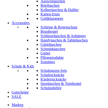
Ausweistaschen
Brieftaschen
Kellnertaschen & Halfter
Karten-Etuis
Geldklammern
Accessoires
Schirme & Regenschutz
Brustbeutel
Schlüsseltaschen & Anhänger
Handytaschen & Tablettaschen
Gürteltaschen
Schminktaschen
Gürtel
Pflegeprodukte
Sonstiges
Schule & Kids
Schulranzen-Sets
Schulrucksäcke
Kinderrucksäcke
Sporttaschen & Turnbeutel
Schulzubehör
Gutscheine
SALE
Marken