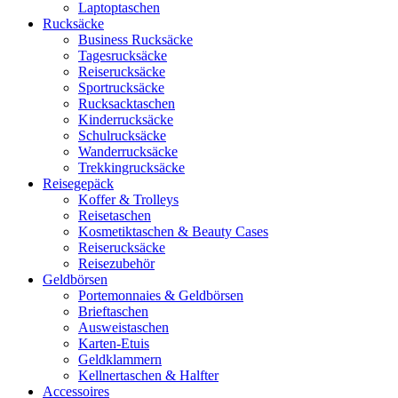
Laptoptaschen
Rucksäcke
Business Rucksäcke
Tagesrucksäcke
Reiserucksäcke
Sportrucksäcke
Rucksacktaschen
Kinderrucksäcke
Schulrucksäcke
Wanderrucksäcke
Trekkingrucksäcke
Reisegepäck
Koffer & Trolleys
Reisetaschen
Kosmetiktaschen & Beauty Cases
Reiserucksäcke
Reisezubehör
Geldbörsen
Portemonnaies & Geldbörsen
Brieftaschen
Ausweistaschen
Karten-Etuis
Geldklammern
Kellnertaschen & Halfter
Accessoires