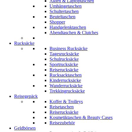
Akten & Laptoptaschen
Umhängetaschen
Schultertaschen
Beuteltaschen
Shopper
Handgelenktaschen
Abendtaschen & Clutches
Rucksäcke
Business Rucksäcke
Tagesrucksäcke
Schulrucksäcke
Sportrucksäcke
Reiserucksäcke
Rucksacktaschen
Kinderrucksäcke
Wanderrucksäcke
Trekkingrucksäcke
Reisegepäck
Koffer & Trolleys
Reisetaschen
Reiserucksäcke
Kosmetiktaschen & Beauty Cases
Reisezubehör
Geldbörsen