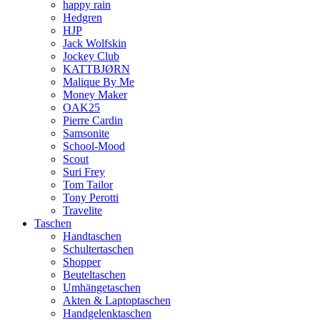
happy rain
Hedgren
HJP
Jack Wolfskin
Jockey Club
KATTBJØRN
Malique By Me
Money Maker
OAK25
Pierre Cardin
Samsonite
School-Mood
Scout
Suri Frey
Tom Tailor
Tony Perotti
Travelite
Taschen
Handtaschen
Schultertaschen
Shopper
Beuteltaschen
Umhängetaschen
Akten & Laptoptaschen
Handgelenktaschen