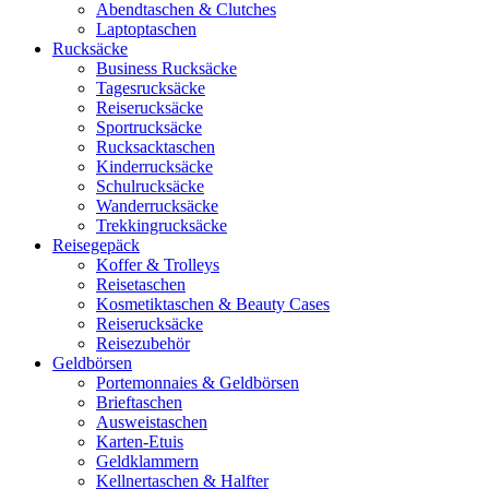
Abendtaschen & Clutches
Laptoptaschen
Rucksäcke
Business Rucksäcke
Tagesrucksäcke
Reiserucksäcke
Sportrucksäcke
Rucksacktaschen
Kinderrucksäcke
Schulrucksäcke
Wanderrucksäcke
Trekkingrucksäcke
Reisegepäck
Koffer & Trolleys
Reisetaschen
Kosmetiktaschen & Beauty Cases
Reiserucksäcke
Reisezubehör
Geldbörsen
Portemonnaies & Geldbörsen
Brieftaschen
Ausweistaschen
Karten-Etuis
Geldklammern
Kellnertaschen & Halfter