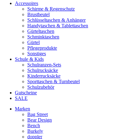
Accessoires
Schirme & Regenschutz
Brustbeutel
Schlüsseltaschen & Anhänger
Handytaschen & Tablettaschen
Gürteltaschen
Schminktaschen
Gürtel
Pflegeprodukte
Sonstiges
Schule & Kids
Schulranzen-Sets
Schulrucksäcke
Kinderrucksäcke
Sporttaschen & Turnbeutel
Schulzubehör
Gutscheine
SALE
Marken
Bag Street
Bear Design
Bench
Burkely
doppler