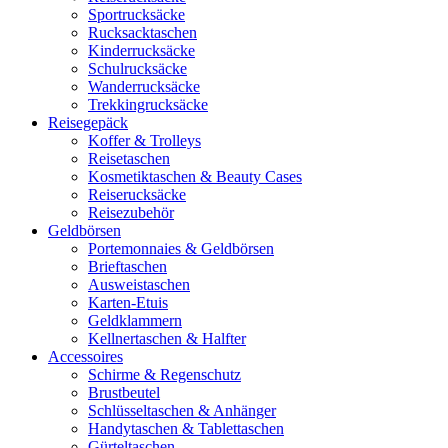
Sportrucksäcke
Rucksacktaschen
Kinderrucksäcke
Schulrucksäcke
Wanderrucksäcke
Trekkingrucksäcke
Reisegepäck
Koffer & Trolleys
Reisetaschen
Kosmetiktaschen & Beauty Cases
Reiserucksäcke
Reisezubehör
Geldbörsen
Portemonnaies & Geldbörsen
Brieftaschen
Ausweistaschen
Karten-Etuis
Geldklammern
Kellnertaschen & Halfter
Accessoires
Schirme & Regenschutz
Brustbeutel
Schlüsseltaschen & Anhänger
Handytaschen & Tablettaschen
Gürteltaschen