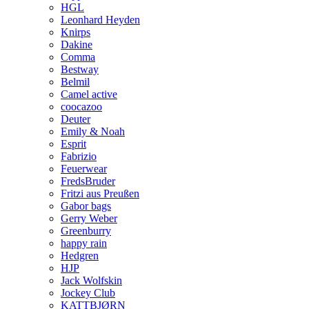
HGL
Leonhard Heyden
Knirps
Dakine
Comma
Bestway
Belmil
Camel active
coocazoo
Deuter
Emily & Noah
Esprit
Fabrizio
Feuerwear
FredsBruder
Fritzi aus Preußen
Gabor bags
Gerry Weber
Greenburry
happy rain
Hedgren
HJP
Jack Wolfskin
Jockey Club
KATTBJØRN