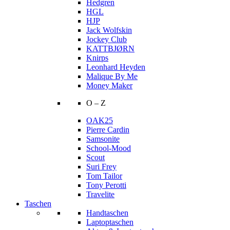
Hedgren
HGL
HJP
Jack Wolfskin
Jockey Club
KATTBJØRN
Knirps
Leonhard Heyden
Malique By Me
Money Maker
O – Z
OAK25
Pierre Cardin
Samsonite
School-Mood
Scout
Suri Frey
Tom Tailor
Tony Perotti
Travelite
Taschen
Handtaschen
Laptoptaschen