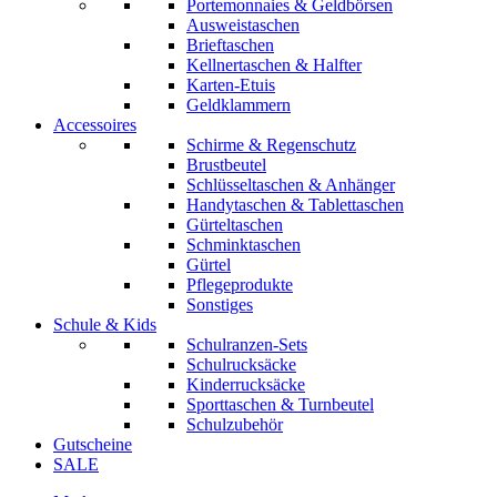
Portemonnaies & Geldbörsen
Ausweistaschen
Brieftaschen
Kellnertaschen & Halfter
Karten-Etuis
Geldklammern
Accessoires
Schirme & Regenschutz
Brustbeutel
Schlüsseltaschen & Anhänger
Handytaschen & Tablettaschen
Gürteltaschen
Schminktaschen
Gürtel
Pflegeprodukte
Sonstiges
Schule & Kids
Schulranzen-Sets
Schulrucksäcke
Kinderrucksäcke
Sporttaschen & Turnbeutel
Schulzubehör
Gutscheine
SALE