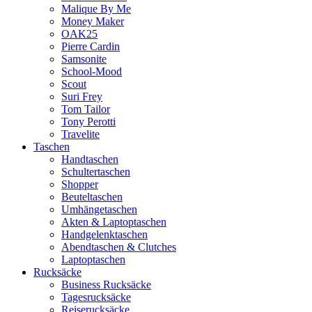
Malique By Me
Money Maker
OAK25
Pierre Cardin
Samsonite
School-Mood
Scout
Suri Frey
Tom Tailor
Tony Perotti
Travelite
Taschen
Handtaschen
Schultertaschen
Shopper
Beuteltaschen
Umhängetaschen
Akten & Laptoptaschen
Handgelenktaschen
Abendtaschen & Clutches
Laptoptaschen
Rucksäcke
Business Rucksäcke
Tagesrucksäcke
Reiserucksäcke