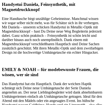
Handyetui Daniela, Feinsynthetik, mit
Magnetdruckknopf
Eine Handtasche birgt unzählige Geheimnisse. Manchmal wissen
wir sogar selber nicht mehr, was für Schätze sich in ihr verbergen.
Mit Daniela – unserem schicken Handyetui in Metallic-Optik mit
Magnetdruckknopf – hast Du Deine neue Weg Begleiterin jederzeit
dabei. Ganz schön praktisch – Feinsynthetik ist schön leicht und
darüber hinaus auch noch unempfindlich. Dank einem mit
Magnetdruckknopf verschließbaren Hauptfach sind Deine Sachen
zusätzlich geschützt. Mit ihren Metallic-Optik und dem zweifarbigen
Design ist die hochwertige Umhängetasche ein echter Hingucker.
EMILY & NOAH – für modebewusste Frauen, die
wissen, wer sie sind
Das Handyetui hat ein Hauptfach. Dank der weichen Haptik
schmiegt sich Deine neue Umhängetasche der Serie Daniela
angenehm an. Der neue Lieblingsbegleiter wird dank abnehmbarem
Umhängeriemen einfach als Umhängetasche getragen. Ideal für den
Abend mit den Mädels oder ein angesagtes Event. Ins hübsche
Handyetui passen Geldbörse, Handy und ein Lippenstift – also alles,