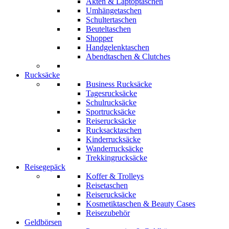
Akten & Laptoptaschen
Umhängetaschen
Schultertaschen
Beuteltaschen
Shopper
Handgelenktaschen
Abendtaschen & Clutches
Rucksäcke
Business Rucksäcke
Tagesrucksäcke
Schulrucksäcke
Sportrucksäcke
Reiserucksäcke
Rucksacktaschen
Kinderrucksäcke
Wanderrucksäcke
Trekkingrucksäcke
Reisegepäck
Koffer & Trolleys
Reisetaschen
Reiserucksäcke
Kosmetiktaschen & Beauty Cases
Reisezubehör
Geldbörsen