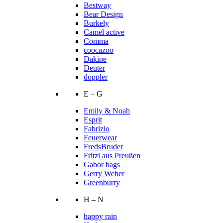
Bestway
Bear Design
Burkely
Camel active
Comma
coocazoo
Dakine
Deuter
doppler
E – G
Emily & Noah
Esprit
Fabrizio
Feuerwear
FredsBruder
Fritzi aus Preußen
Gabor bags
Gerry Weber
Greenburry
H – N
happy rain