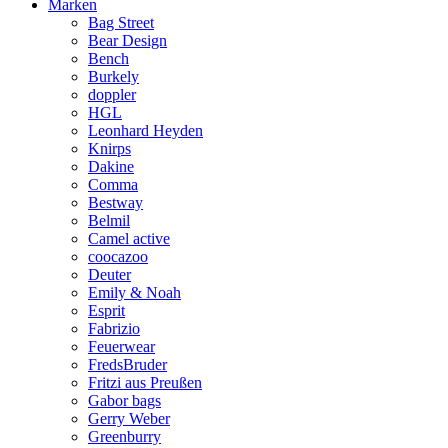
Marken
Bag Street
Bear Design
Bench
Burkely
doppler
HGL
Leonhard Heyden
Knirps
Dakine
Comma
Bestway
Belmil
Camel active
coocazoo
Deuter
Emily & Noah
Esprit
Fabrizio
Feuerwear
FredsBruder
Fritzi aus Preußen
Gabor bags
Gerry Weber
Greenburry