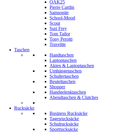
OAK25
Pierre Cardin
Samsonite
School-Mood
Scout
Suri Frey
Tom Tailor
Tony Perotti
Travelite
Taschen
Handtaschen
Laptoptaschen
Akten & Laptoptaschen
Umhängetaschen
Schultertaschen
Beuteltaschen
Shopper
Handgelenktaschen
Abendtaschen & Clutches
Rucksäcke
Business Rucksäcke
Tagesrucksäcke
Schulrucksäcke
Sportrucksäcke