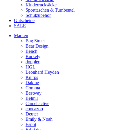
Kinderrucksäcke
Sporttaschen & Turnbeutel
Schulzubehör
Gutscheine
SALE
Marken
Bag Street
Bear Design
Bench
Burkely
doppler
HGL
Leonhard Heyden
Knirps
Dakine
Comma
Bestway
Belmil
Camel active
coocazoo
Deuter
Emily & Noah
Esprit
Fabrizio