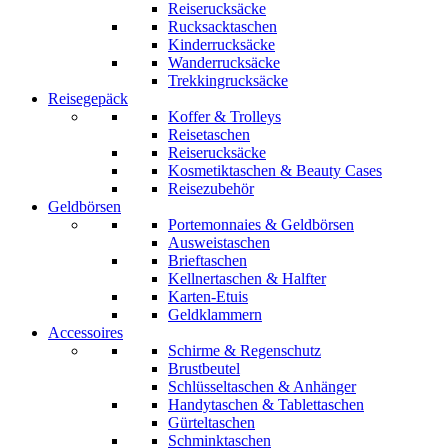
Reiserucksäcke
Rucksacktaschen
Kinderrucksäcke
Wanderrucksäcke
Trekkingrucksäcke
Reisegepäck
Koffer & Trolleys
Reisetaschen
Reiserucksäcke
Kosmetiktaschen & Beauty Cases
Reisezubehör
Geldbörsen
Portemonnaies & Geldbörsen
Ausweistaschen
Brieftaschen
Kellnertaschen & Halfter
Karten-Etuis
Geldklammern
Accessoires
Schirme & Regenschutz
Brustbeutel
Schlüsseltaschen & Anhänger
Handytaschen & Tablettaschen
Gürteltaschen
Schminktaschen