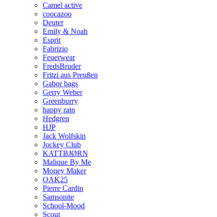
Camel active
coocazoo
Deuter
Emily & Noah
Esprit
Fabrizio
Feuerwear
FredsBruder
Fritzi aus Preußen
Gabor bags
Gerry Weber
Greenburry
happy rain
Hedgren
HJP
Jack Wolfskin
Jockey Club
KATTBJØRN
Malique By Me
Money Maker
OAK25
Pierre Cardin
Samsonite
School-Mood
Scout