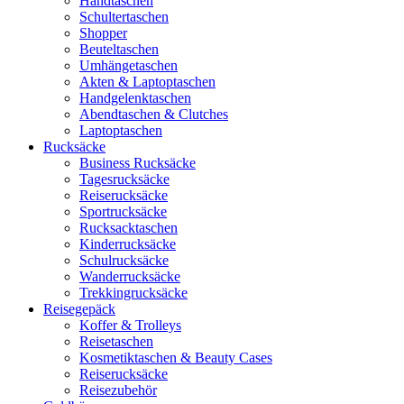
Handtaschen
Schultertaschen
Shopper
Beuteltaschen
Umhängetaschen
Akten & Laptoptaschen
Handgelenktaschen
Abendtaschen & Clutches
Laptoptaschen
Rucksäcke
Business Rucksäcke
Tagesrucksäcke
Reiserucksäcke
Sportrucksäcke
Rucksacktaschen
Kinderrucksäcke
Schulrucksäcke
Wanderrucksäcke
Trekkingrucksäcke
Reisegepäck
Koffer & Trolleys
Reisetaschen
Kosmetiktaschen & Beauty Cases
Reiserucksäcke
Reisezubehör