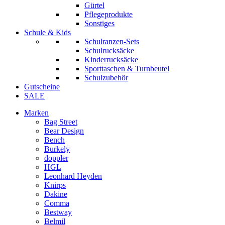
Gürtel
Pflegeprodukte
Sonstiges
Schule & Kids
Schulranzen-Sets
Schulrucksäcke
Kinderrucksäcke
Sporttaschen & Turnbeutel
Schulzubehör
Gutscheine
SALE
Marken
Bag Street
Bear Design
Bench
Burkely
doppler
HGL
Leonhard Heyden
Knirps
Dakine
Comma
Bestway
Belmil