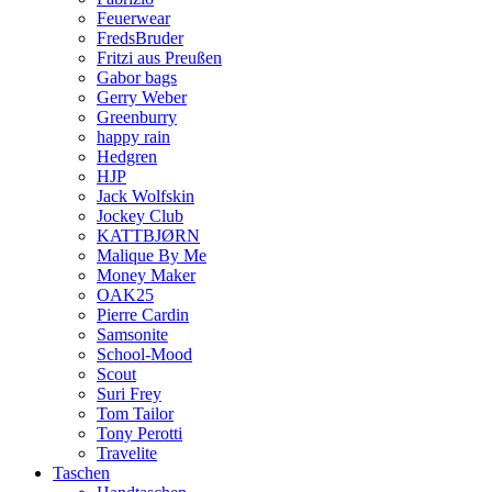
Feuerwear
FredsBruder
Fritzi aus Preußen
Gabor bags
Gerry Weber
Greenburry
happy rain
Hedgren
HJP
Jack Wolfskin
Jockey Club
KATTBJØRN
Malique By Me
Money Maker
OAK25
Pierre Cardin
Samsonite
School-Mood
Scout
Suri Frey
Tom Tailor
Tony Perotti
Travelite
Taschen