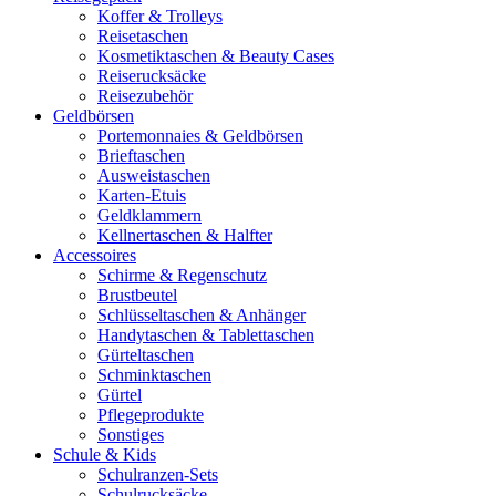
Koffer & Trolleys
Reisetaschen
Kosmetiktaschen & Beauty Cases
Reiserucksäcke
Reisezubehör
Geldbörsen
Portemonnaies & Geldbörsen
Brieftaschen
Ausweistaschen
Karten-Etuis
Geldklammern
Kellnertaschen & Halfter
Accessoires
Schirme & Regenschutz
Brustbeutel
Schlüsseltaschen & Anhänger
Handytaschen & Tablettaschen
Gürteltaschen
Schminktaschen
Gürtel
Pflegeprodukte
Sonstiges
Schule & Kids
Schulranzen-Sets
Schulrucksäcke