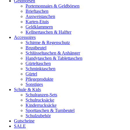
Geldbörsen
Portemonnaies & Geldbörsen
Brieftaschen
Ausweistaschen
Karten-Etuis
Geldklammern
Kellnertaschen & Halfter
Accessoires
Schirme & Regenschutz
Brustbeutel
Schlüsseltaschen & Anhänger
Handytaschen & Tablettaschen
Gürteltaschen
Schminktaschen
Gürtel
Pflegeprodukte
Sonstiges
Schule & Kids
Schulranzen-Sets
Schulrucksäcke
Kinderrucksäcke
Sporttaschen & Turnbeutel
Schulzubehör
Gutscheine
SALE