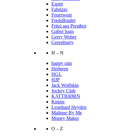
Esprit
Fabrizio
Feuerwear
FredsBruder
Fritzi aus Preußen
Gabor bags
Gerry Weber
Greenburry
H – N
happy rain
Hedgren
HGL
HJP
Jack Wolfskin
Jockey Club
KATTBJØRN
Knirps
Leonhard Heyden
Malique By Me
Money Maker
O – Z