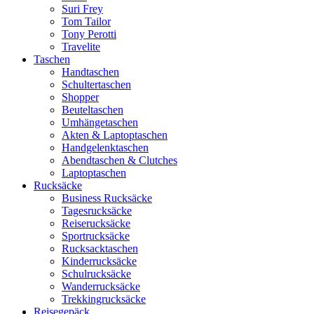
Suri Frey
Tom Tailor
Tony Perotti
Travelite
Taschen
Handtaschen
Schultertaschen
Shopper
Beuteltaschen
Umhängetaschen
Akten & Laptoptaschen
Handgelenktaschen
Abendtaschen & Clutches
Laptoptaschen
Rucksäcke
Business Rucksäcke
Tagesrucksäcke
Reiserucksäcke
Sportrucksäcke
Rucksacktaschen
Kinderrucksäcke
Schulrucksäcke
Wanderrucksäcke
Trekkingrucksäcke
Reisegepäck