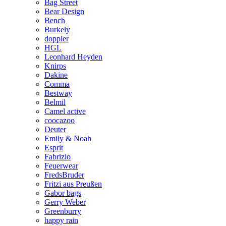
Bag Street
Bear Design
Bench
Burkely
doppler
HGL
Leonhard Heyden
Knirps
Dakine
Comma
Bestway
Belmil
Camel active
coocazoo
Deuter
Emily & Noah
Esprit
Fabrizio
Feuerwear
FredsBruder
Fritzi aus Preußen
Gabor bags
Gerry Weber
Greenburry
happy rain