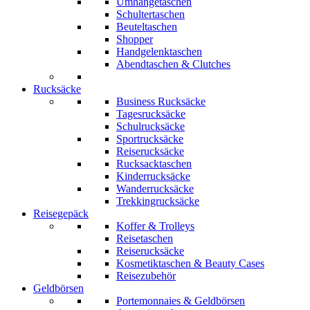
Umhängetaschen
Schultertaschen
Beuteltaschen
Shopper
Handgelenktaschen
Abendtaschen & Clutches
Rucksäcke
Business Rucksäcke
Tagesrucksäcke
Schulrucksäcke
Sportrucksäcke
Reiserucksäcke
Rucksacktaschen
Kinderrucksäcke
Wanderrucksäcke
Trekkingrucksäcke
Reisegepäck
Koffer & Trolleys
Reisetaschen
Reiserucksäcke
Kosmetiktaschen & Beauty Cases
Reisezubehör
Geldbörsen
Portemonnaies & Geldbörsen