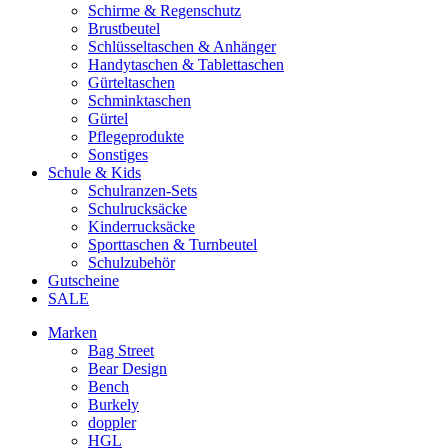
Schirme & Regenschutz
Brustbeutel
Schlüsseltaschen & Anhänger
Handytaschen & Tablettaschen
Gürteltaschen
Schminktaschen
Gürtel
Pflegeprodukte
Sonstiges
Schule & Kids
Schulranzen-Sets
Schulrucksäcke
Kinderrucksäcke
Sporttaschen & Turnbeutel
Schulzubehör
Gutscheine
SALE
Marken
Bag Street
Bear Design
Bench
Burkely
doppler
HGL