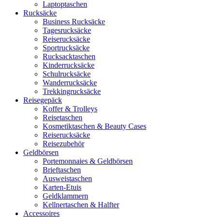
Laptoptaschen
Rucksäcke
Business Rucksäcke
Tagesrucksäcke
Reiserucksäcke
Sportrucksäcke
Rucksacktaschen
Kinderrucksäcke
Schulrucksäcke
Wanderrucksäcke
Trekkingrucksäcke
Reisegepäck
Koffer & Trolleys
Reisetaschen
Kosmetiktaschen & Beauty Cases
Reiserucksäcke
Reisezubehör
Geldbörsen
Portemonnaies & Geldbörsen
Brieftaschen
Ausweistaschen
Karten-Etuis
Geldklammern
Kellnertaschen & Halfter
Accessoires