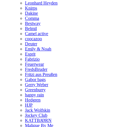
Leonhard Heyden
Knirps
Dakine
Comma
Bestway
Belmil
Camel active
coocazoo
Deuter
Emily & Noah
Esprit
Fabrizio
Feuerwear
FredsBruder
Fritzi aus Preußen
Gabor bags
Gerry Weber
Greenburry
happy rain
Hedgren
HJP
Jack Wolfskin
Jockey Club
KATTBJØRN
Malique By Me