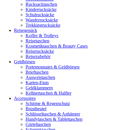
Rucksacktaschen
Kinderrucksäcke
Schulrucksäcke
Wanderrucksäcke
Trekkingrucksäcke
Reisegepäck
Koffer & Trolleys
Reisetaschen
Kosmetiktaschen & Beauty Cases
Reiserucksäcke
Reisezubehör
Geldbörsen
Portemonnaies & Geldbörsen
Brieftaschen
Ausweistaschen
Karten-Etuis
Geldklammern
Kellnertaschen & Halfter
Accessoires
Schirme & Regenschutz
Brustbeutel
Schlüsseltaschen & Anhänger
Handytaschen & Tablettaschen
Gürteltaschen
Schminktaschen