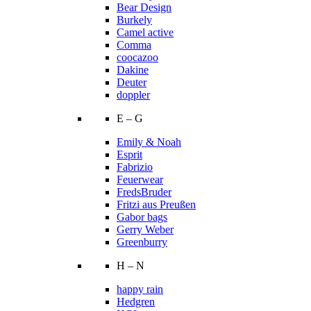
Bear Design
Burkely
Camel active
Comma
coocazoo
Dakine
Deuter
doppler
E – G
Emily & Noah
Esprit
Fabrizio
Feuerwear
FredsBruder
Fritzi aus Preußen
Gabor bags
Gerry Weber
Greenburry
H – N
happy rain
Hedgren