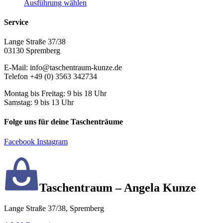
Dieses
Ausführung wählen
Produkt
weist
Service
mehrere
Varianten
Lange Straße 37/38
auf.
03130 Spremberg
Die
Optionen
E-Mail: info@taschentraum-kunze.de
können
Telefon +49 (0) 3563 342734
auf
der
Montag bis Freitag: 9 bis 18 Uhr
Produktseite
Samstag: 9 bis 13 Uhr
gewählt
werden
Folge uns für deine Taschenträume
Facebook
Instagram
Taschentraum – Angela Kunze
Lange Straße 37/38, Spremberg