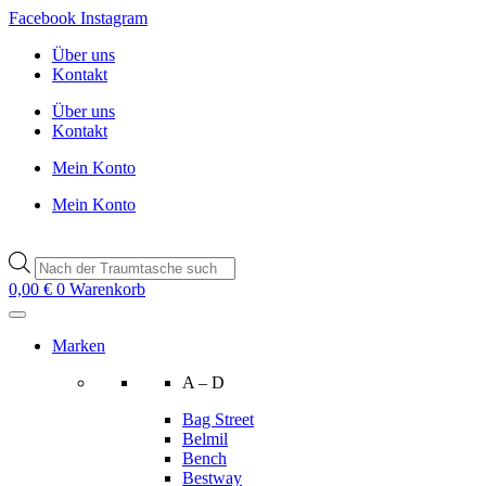
Zum
Facebook
Instagram
Inhalt
Über uns
wechseln
Kontakt
Über uns
Kontakt
Mein Konto
Mein Konto
Products
search
0,00
€
0
Warenkorb
Marken
A – D
Bag Street
Belmil
Bench
Bestway