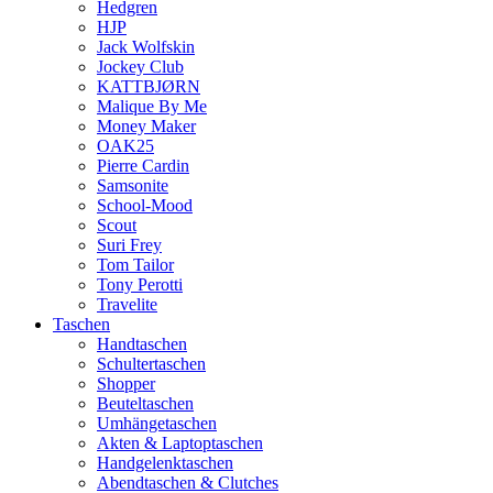
Hedgren
HJP
Jack Wolfskin
Jockey Club
KATTBJØRN
Malique By Me
Money Maker
OAK25
Pierre Cardin
Samsonite
School-Mood
Scout
Suri Frey
Tom Tailor
Tony Perotti
Travelite
Taschen
Handtaschen
Schultertaschen
Shopper
Beuteltaschen
Umhängetaschen
Akten & Laptoptaschen
Handgelenktaschen
Abendtaschen & Clutches