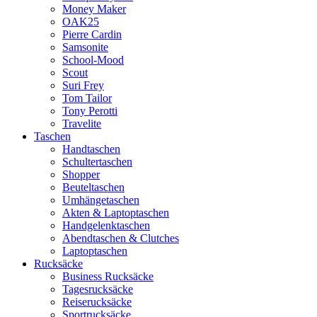
Money Maker
OAK25
Pierre Cardin
Samsonite
School-Mood
Scout
Suri Frey
Tom Tailor
Tony Perotti
Travelite
Taschen
Handtaschen
Schultertaschen
Shopper
Beuteltaschen
Umhängetaschen
Akten & Laptoptaschen
Handgelenktaschen
Abendtaschen & Clutches
Laptoptaschen
Rucksäcke
Business Rucksäcke
Tagesrucksäcke
Reiserucksäcke
Sportrucksäcke