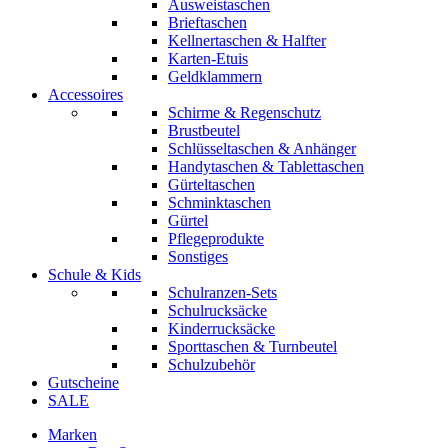
Ausweistaschen
Brieftaschen
Kellnertaschen & Halfter
Karten-Etuis
Geldklammern
Accessoires
Schirme & Regenschutz
Brustbeutel
Schlüsseltaschen & Anhänger
Handytaschen & Tablettaschen
Gürteltaschen
Schminktaschen
Gürtel
Pflegeprodukte
Sonstiges
Schule & Kids
Schulranzen-Sets
Schulrucksäcke
Kinderrucksäcke
Sporttaschen & Turnbeutel
Schulzubehör
Gutscheine
SALE
Marken