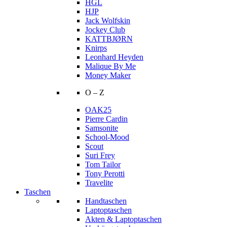
HGL
HJP
Jack Wolfskin
Jockey Club
KATTBJØRN
Knirps
Leonhard Heyden
Malique By Me
Money Maker
O – Z
OAK25
Pierre Cardin
Samsonite
School-Mood
Scout
Suri Frey
Tom Tailor
Tony Perotti
Travelite
Taschen
Handtaschen
Laptoptaschen
Akten & Laptoptaschen