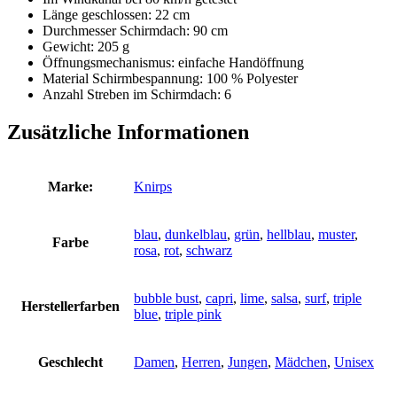
Länge geschlossen: 22 cm
Durchmesser Schirmdach: 90 cm
Gewicht: 205 g
Öffnungsmechanismus: einfache Handöffnung
Material Schirmbespannung: 100 % Polyester
Anzahl Streben im Schirmdach: 6
Zusätzliche Informationen
Marke:
Knirps
blau
,
dunkelblau
,
grün
,
hellblau
,
muster
,
Farbe
rosa
,
rot
,
schwarz
bubble bust
,
capri
,
lime
,
salsa
,
surf
,
triple
Herstellerfarben
blue
,
triple pink
Geschlecht
Damen
,
Herren
,
Jungen
,
Mädchen
,
Unisex