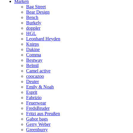
Marken
Bag Street
Bear Design
Bench
Burkely
doppler
HGL
Leonhard Heyden
Knirps
Dakine
Comma
Bestway
Belmil
Camel active
coocazoo
Deuter
Emily & Noah
Esprit
Fabrizio
Feuerwear
FredsBruder
Fritzi aus Preußen
Gabor bags
Gerry Weber
Greenburry