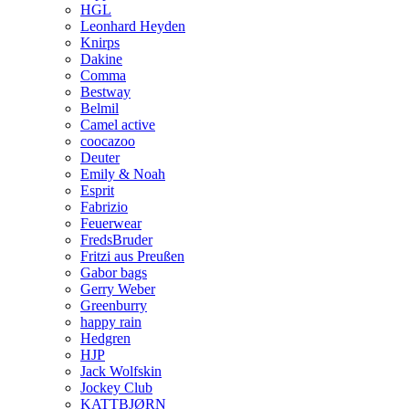
HGL
Leonhard Heyden
Knirps
Dakine
Comma
Bestway
Belmil
Camel active
coocazoo
Deuter
Emily & Noah
Esprit
Fabrizio
Feuerwear
FredsBruder
Fritzi aus Preußen
Gabor bags
Gerry Weber
Greenburry
happy rain
Hedgren
HJP
Jack Wolfskin
Jockey Club
KATTBJØRN