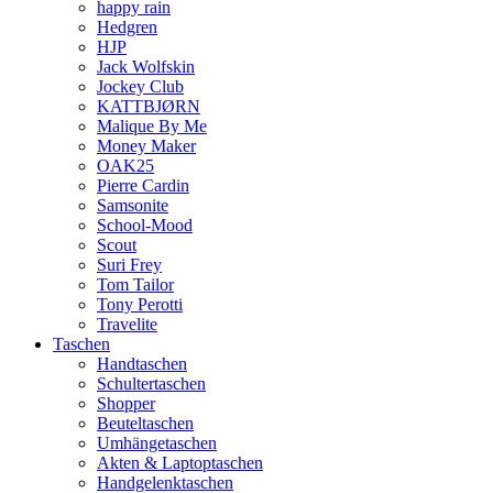
happy rain
Hedgren
HJP
Jack Wolfskin
Jockey Club
KATTBJØRN
Malique By Me
Money Maker
OAK25
Pierre Cardin
Samsonite
School-Mood
Scout
Suri Frey
Tom Tailor
Tony Perotti
Travelite
Taschen
Handtaschen
Schultertaschen
Shopper
Beuteltaschen
Umhängetaschen
Akten & Laptoptaschen
Handgelenktaschen