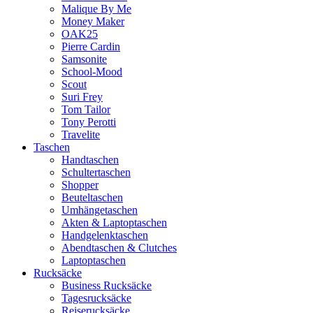
Malique By Me
Money Maker
OAK25
Pierre Cardin
Samsonite
School-Mood
Scout
Suri Frey
Tom Tailor
Tony Perotti
Travelite
Taschen
Handtaschen
Schultertaschen
Shopper
Beuteltaschen
Umhängetaschen
Akten & Laptoptaschen
Handgelenktaschen
Abendtaschen & Clutches
Laptoptaschen
Rucksäcke
Business Rucksäcke
Tagesrucksäcke
Reiserucksäcke