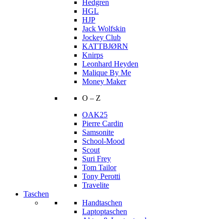
Hedgren
HGL
HJP
Jack Wolfskin
Jockey Club
KATTBJØRN
Knirps
Leonhard Heyden
Malique By Me
Money Maker
O – Z
OAK25
Pierre Cardin
Samsonite
School-Mood
Scout
Suri Frey
Tom Tailor
Tony Perotti
Travelite
Taschen
Handtaschen
Laptoptaschen