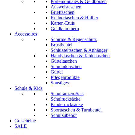
Portemonnaies & Geldbörsen
Ausweistaschen
Brieftaschen
Kellnertaschen & Halfter
Karten-Etuis
Geldklammern
Accessoires
Schirme & Regenschutz
Brustbeutel
Schlüsseltaschen & Anhänger
Handytaschen & Tablettaschen
Gürteltaschen
Schminktaschen
Gürtel
Pflegeprodukte
Sonstiges
Schule & Kids
Schulranzen-Sets
Schulrucksäcke
Kinderrucksäcke
Sporttaschen & Turnbeutel
Schulzubehör
Gutscheine
SALE