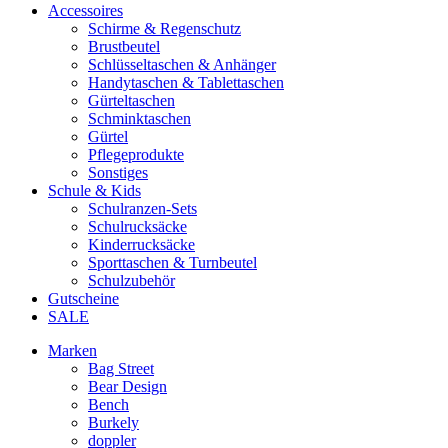
Accessoires
Schirme & Regenschutz
Brustbeutel
Schlüsseltaschen & Anhänger
Handytaschen & Tablettaschen
Gürteltaschen
Schminktaschen
Gürtel
Pflegeprodukte
Sonstiges
Schule & Kids
Schulranzen-Sets
Schulrucksäcke
Kinderrucksäcke
Sporttaschen & Turnbeutel
Schulzubehör
Gutscheine
SALE
Marken
Bag Street
Bear Design
Bench
Burkely
doppler