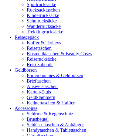
Sportrucksäcke
Rucksacktaschen
Kinderrucksäcke
Schulrucksäcke
Wanderrucksäcke
Trekkingrucksäcke
Reisegepäck
Koffer & Trolleys
Reisetaschen
Kosmetiktaschen & Beauty Cases
Reiserucksäcke
Reisezubehör
Geldbörsen
Portemonnaies & Geldbörsen
Brieftaschen
Ausweistaschen
Karten-Etuis
Geldklammern
Kellnertaschen & Halfter
Accessoires
Schirme & Regenschutz
Brustbeutel
Schlüsseltaschen & Anhänger
Handytaschen & Tablettaschen
Gürteltaschen