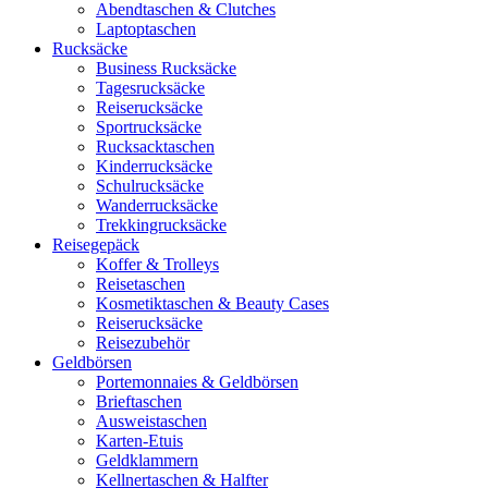
Abendtaschen & Clutches
Laptoptaschen
Rucksäcke
Business Rucksäcke
Tagesrucksäcke
Reiserucksäcke
Sportrucksäcke
Rucksacktaschen
Kinderrucksäcke
Schulrucksäcke
Wanderrucksäcke
Trekkingrucksäcke
Reisegepäck
Koffer & Trolleys
Reisetaschen
Kosmetiktaschen & Beauty Cases
Reiserucksäcke
Reisezubehör
Geldbörsen
Portemonnaies & Geldbörsen
Brieftaschen
Ausweistaschen
Karten-Etuis
Geldklammern
Kellnertaschen & Halfter