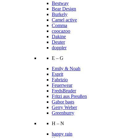
Bestway
Bear Design
Burkely
Camel active
Comma
coocazoo
Dakine
Deuter
doppler
E – G
Emily & Noah
Esprit
Fabrizio
Feuerwear
FredsBruder
Fritzi aus Preußen
Gabor bags
Gerry Weber
Greenburry
H – N
happy rain