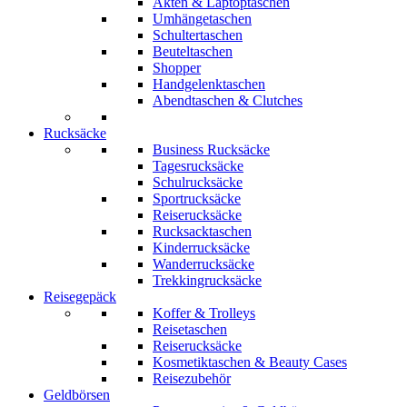
Akten & Laptoptaschen
Umhängetaschen
Schultertaschen
Beuteltaschen
Shopper
Handgelenktaschen
Abendtaschen & Clutches
Rucksäcke
Business Rucksäcke
Tagesrucksäcke
Schulrucksäcke
Sportrucksäcke
Reiserucksäcke
Rucksacktaschen
Kinderrucksäcke
Wanderrucksäcke
Trekkingrucksäcke
Reisegepäck
Koffer & Trolleys
Reisetaschen
Reiserucksäcke
Kosmetiktaschen & Beauty Cases
Reisezubehör
Geldbörsen