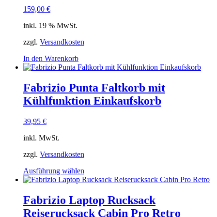
auf.
159,00
€
Die
Optionen
inkl. 19 % MwSt.
können
auf
zzgl.
Versandkosten
der
Produktseite
In den Warenkorb
gewählt
werden
Fabrizio Punta Faltkorb mit
Kühlfunktion Einkaufskorb
39,95
€
inkl. MwSt.
zzgl.
Versandkosten
Dieses
Ausführung wählen
Produkt
weist
mehrere
Fabrizio Laptop Rucksack
Varianten
Reiserucksack Cabin Pro Retro
auf.