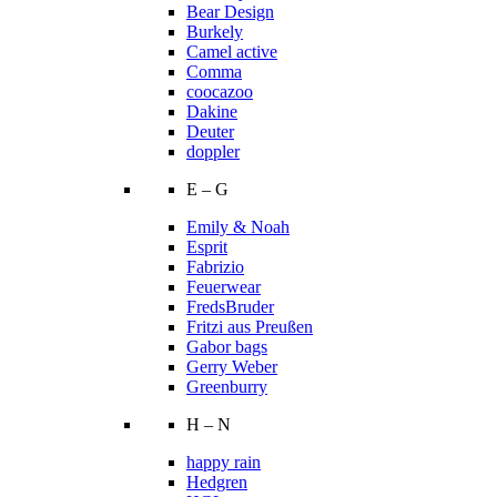
Bear Design
Burkely
Camel active
Comma
coocazoo
Dakine
Deuter
doppler
E – G
Emily & Noah
Esprit
Fabrizio
Feuerwear
FredsBruder
Fritzi aus Preußen
Gabor bags
Gerry Weber
Greenburry
H – N
happy rain
Hedgren