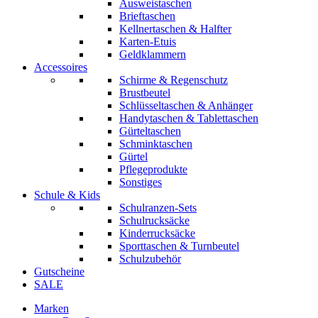
Ausweistaschen
Brieftaschen
Kellnertaschen & Halfter
Karten-Etuis
Geldklammern
Accessoires
Schirme & Regenschutz
Brustbeutel
Schlüsseltaschen & Anhänger
Handytaschen & Tablettaschen
Gürteltaschen
Schminktaschen
Gürtel
Pflegeprodukte
Sonstiges
Schule & Kids
Schulranzen-Sets
Schulrucksäcke
Kinderrucksäcke
Sporttaschen & Turnbeutel
Schulzubehör
Gutscheine
SALE
Marken