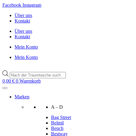
Zum
Facebook
Instagram
Inhalt
Über uns
wechseln
Kontakt
Über uns
Kontakt
Mein Konto
Mein Konto
Products
search
0,00
€
0
Warenkorb
Marken
A – D
Bag Street
Belmil
Bench
Bestway