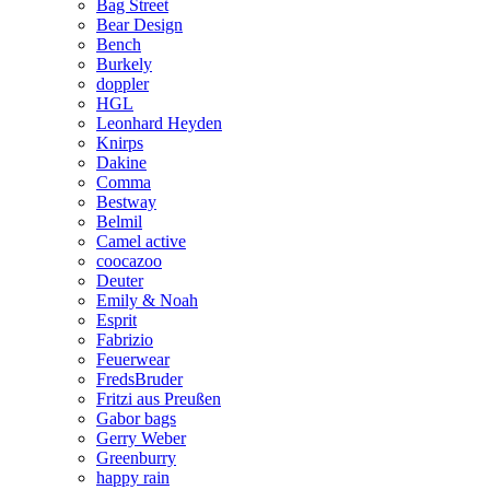
Bag Street
Bear Design
Bench
Burkely
doppler
HGL
Leonhard Heyden
Knirps
Dakine
Comma
Bestway
Belmil
Camel active
coocazoo
Deuter
Emily & Noah
Esprit
Fabrizio
Feuerwear
FredsBruder
Fritzi aus Preußen
Gabor bags
Gerry Weber
Greenburry
happy rain