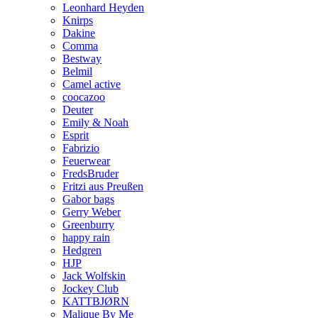
Leonhard Heyden
Knirps
Dakine
Comma
Bestway
Belmil
Camel active
coocazoo
Deuter
Emily & Noah
Esprit
Fabrizio
Feuerwear
FredsBruder
Fritzi aus Preußen
Gabor bags
Gerry Weber
Greenburry
happy rain
Hedgren
HJP
Jack Wolfskin
Jockey Club
KATTBJØRN
Malique By Me