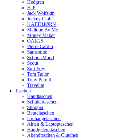
Hedgren
HJP
Jack Wolfskin
Jockey Club
KATTBJØRN
Malique By Me
Money Maker
OAK25
Pierre Cardin
Samsonite
School-Mood
Scout
Suri Frey
Tom Tailor
Tony Perotti
Travelite
Taschen
Handtaschen
Schultertaschen
Shopper
Beuteltaschen
Umhängetaschen
Akten & Laptoptaschen
Handgelenktaschen
Abendtaschen & Clutches