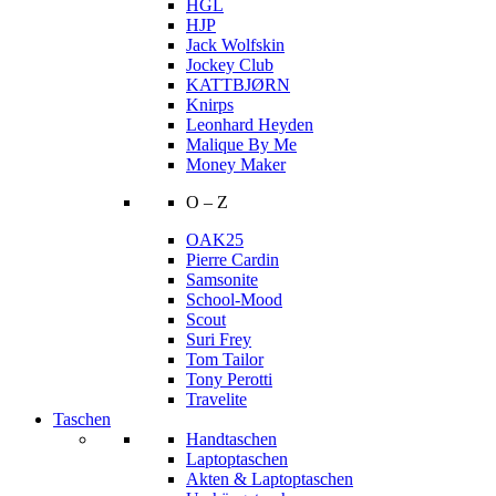
HGL
HJP
Jack Wolfskin
Jockey Club
KATTBJØRN
Knirps
Leonhard Heyden
Malique By Me
Money Maker
O – Z
OAK25
Pierre Cardin
Samsonite
School-Mood
Scout
Suri Frey
Tom Tailor
Tony Perotti
Travelite
Taschen
Handtaschen
Laptoptaschen
Akten & Laptoptaschen