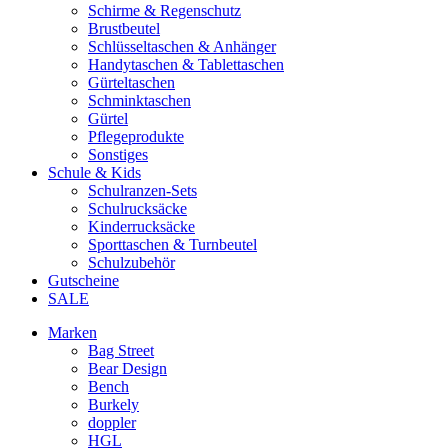
Schirme & Regenschutz
Brustbeutel
Schlüsseltaschen & Anhänger
Handytaschen & Tablettaschen
Gürteltaschen
Schminktaschen
Gürtel
Pflegeprodukte
Sonstiges
Schule & Kids
Schulranzen-Sets
Schulrucksäcke
Kinderrucksäcke
Sporttaschen & Turnbeutel
Schulzubehör
Gutscheine
SALE
Marken
Bag Street
Bear Design
Bench
Burkely
doppler
HGL