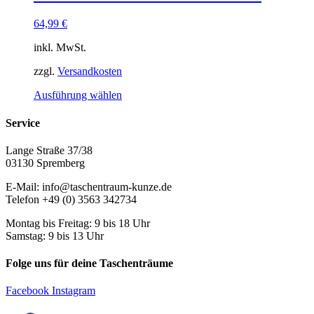
Die
Optionen
64,99
€
können
auf
inkl. MwSt.
der
Produktseite
zzgl.
Versandkosten
gewählt
Dieses
Ausführung wählen
werden
Produkt
weist
Service
mehrere
Varianten
Lange Straße 37/38
auf.
03130 Spremberg
Die
Optionen
E-Mail: info@taschentraum-kunze.de
können
Telefon +49 (0) 3563 342734
auf
der
Montag bis Freitag: 9 bis 18 Uhr
Produktseite
Samstag: 9 bis 13 Uhr
gewählt
werden
Folge uns für deine Taschenträume
Facebook
Instagram