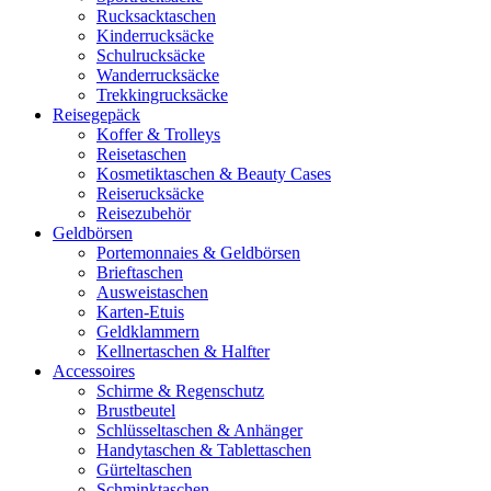
Rucksacktaschen
Kinderrucksäcke
Schulrucksäcke
Wanderrucksäcke
Trekkingrucksäcke
Reisegepäck
Koffer & Trolleys
Reisetaschen
Kosmetiktaschen & Beauty Cases
Reiserucksäcke
Reisezubehör
Geldbörsen
Portemonnaies & Geldbörsen
Brieftaschen
Ausweistaschen
Karten-Etuis
Geldklammern
Kellnertaschen & Halfter
Accessoires
Schirme & Regenschutz
Brustbeutel
Schlüsseltaschen & Anhänger
Handytaschen & Tablettaschen
Gürteltaschen
Schminktaschen