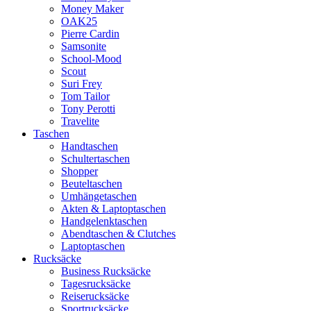
Money Maker
OAK25
Pierre Cardin
Samsonite
School-Mood
Scout
Suri Frey
Tom Tailor
Tony Perotti
Travelite
Taschen
Handtaschen
Schultertaschen
Shopper
Beuteltaschen
Umhängetaschen
Akten & Laptoptaschen
Handgelenktaschen
Abendtaschen & Clutches
Laptoptaschen
Rucksäcke
Business Rucksäcke
Tagesrucksäcke
Reiserucksäcke
Sportrucksäcke