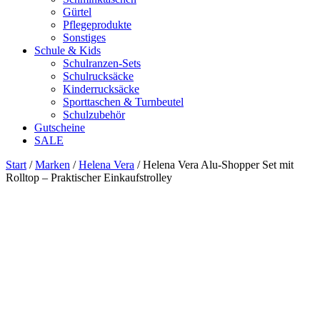
Gürtel
Pflegeprodukte
Sonstiges
Schule & Kids
Schulranzen-Sets
Schulrucksäcke
Kinderrucksäcke
Sporttaschen & Turnbeutel
Schulzubehör
Gutscheine
SALE
Start
/
Marken
/
Helena Vera
/ Helena Vera Alu-Shopper Set mit
Rolltop – Praktischer Einkaufstrolley
Zoom