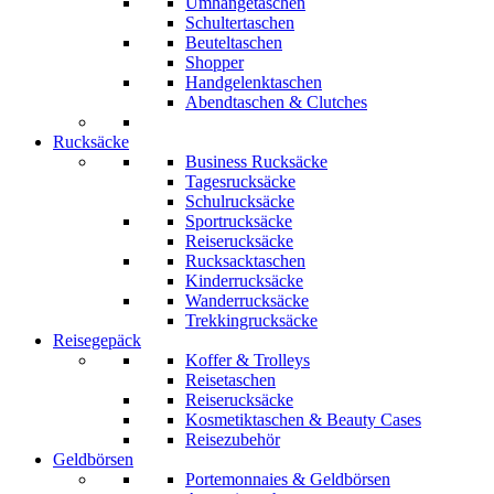
Umhängetaschen
Schultertaschen
Beuteltaschen
Shopper
Handgelenktaschen
Abendtaschen & Clutches
Rucksäcke
Business Rucksäcke
Tagesrucksäcke
Schulrucksäcke
Sportrucksäcke
Reiserucksäcke
Rucksacktaschen
Kinderrucksäcke
Wanderrucksäcke
Trekkingrucksäcke
Reisegepäck
Koffer & Trolleys
Reisetaschen
Reiserucksäcke
Kosmetiktaschen & Beauty Cases
Reisezubehör
Geldbörsen
Portemonnaies & Geldbörsen