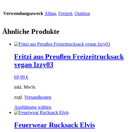
Verwendungszweck
Alltag
,
Freizeit
,
Outdoor
Ähnliche Produkte
Fritzi aus Preußen Freizeitrucksack
vegan Izzy03
69,99
€
inkl. MwSt.
zzgl.
Versandkosten
Dieses
Ausführung wählen
Produkt
weist
mehrere
Feuerwear Rucksack Elvis
Varianten