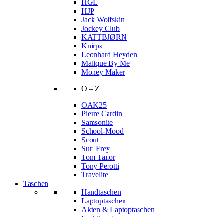
HGL
HJP
Jack Wolfskin
Jockey Club
KATTBJØRN
Knirps
Leonhard Heyden
Malique By Me
Money Maker
O – Z
OAK25
Pierre Cardin
Samsonite
School-Mood
Scout
Suri Frey
Tom Tailor
Tony Perotti
Travelite
Taschen
Handtaschen
Laptoptaschen
Akten & Laptoptaschen