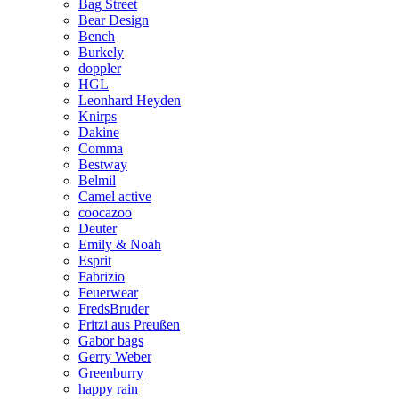
Bag Street
Bear Design
Bench
Burkely
doppler
HGL
Leonhard Heyden
Knirps
Dakine
Comma
Bestway
Belmil
Camel active
coocazoo
Deuter
Emily & Noah
Esprit
Fabrizio
Feuerwear
FredsBruder
Fritzi aus Preußen
Gabor bags
Gerry Weber
Greenburry
happy rain