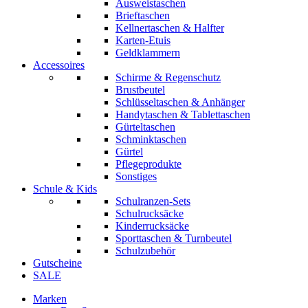
Ausweistaschen
Brieftaschen
Kellnertaschen & Halfter
Karten-Etuis
Geldklammern
Accessoires
Schirme & Regenschutz
Brustbeutel
Schlüsseltaschen & Anhänger
Handytaschen & Tablettaschen
Gürteltaschen
Schminktaschen
Gürtel
Pflegeprodukte
Sonstiges
Schule & Kids
Schulranzen-Sets
Schulrucksäcke
Kinderrucksäcke
Sporttaschen & Turnbeutel
Schulzubehör
Gutscheine
SALE
Marken