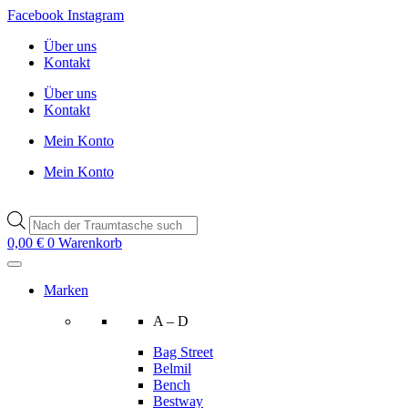
Zum
Facebook
Instagram
Inhalt
Über uns
wechseln
Kontakt
Über uns
Kontakt
Mein Konto
Mein Konto
Products
search
0,00
€
0
Warenkorb
Marken
A – D
Bag Street
Belmil
Bench
Bestway