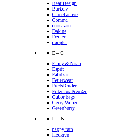
Bear Design
Burkely
Camel active
Comma
coocazoo
Dakine
Deuter
doppler
E – G
Emily & Noah
Esprit
Fabrizio
Feuerwear
FredsBruder
Fritzi aus Preußen
Gabor bags
Gerry Weber
Greenburry
H – N
happy rain
Hedgren