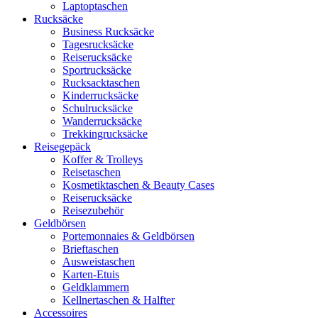
Laptoptaschen
Rucksäcke
Business Rucksäcke
Tagesrucksäcke
Reiserucksäcke
Sportrucksäcke
Rucksacktaschen
Kinderrucksäcke
Schulrucksäcke
Wanderrucksäcke
Trekkingrucksäcke
Reisegepäck
Koffer & Trolleys
Reisetaschen
Kosmetiktaschen & Beauty Cases
Reiserucksäcke
Reisezubehör
Geldbörsen
Portemonnaies & Geldbörsen
Brieftaschen
Ausweistaschen
Karten-Etuis
Geldklammern
Kellnertaschen & Halfter
Accessoires