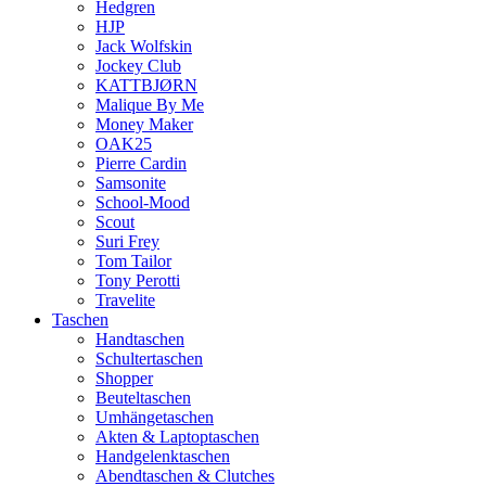
Hedgren
HJP
Jack Wolfskin
Jockey Club
KATTBJØRN
Malique By Me
Money Maker
OAK25
Pierre Cardin
Samsonite
School-Mood
Scout
Suri Frey
Tom Tailor
Tony Perotti
Travelite
Taschen
Handtaschen
Schultertaschen
Shopper
Beuteltaschen
Umhängetaschen
Akten & Laptoptaschen
Handgelenktaschen
Abendtaschen & Clutches