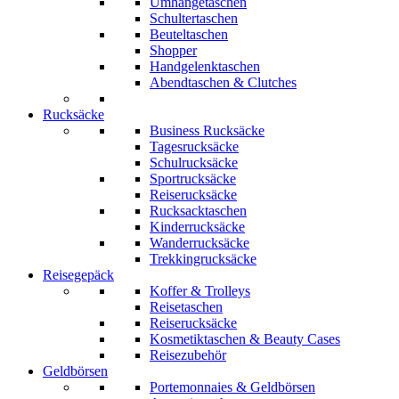
Umhängetaschen
Schultertaschen
Beuteltaschen
Shopper
Handgelenktaschen
Abendtaschen & Clutches
Rucksäcke
Business Rucksäcke
Tagesrucksäcke
Schulrucksäcke
Sportrucksäcke
Reiserucksäcke
Rucksacktaschen
Kinderrucksäcke
Wanderrucksäcke
Trekkingrucksäcke
Reisegepäck
Koffer & Trolleys
Reisetaschen
Reiserucksäcke
Kosmetiktaschen & Beauty Cases
Reisezubehör
Geldbörsen
Portemonnaies & Geldbörsen