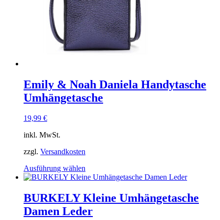
Emily & Noah Daniela Handytasche
Umhängetasche
19,99
€
inkl. MwSt.
zzgl.
Versandkosten
Dieses
Ausführung wählen
Produkt
weist
mehrere
BURKELY Kleine Umhängetasche
Varianten
Damen Leder
auf.