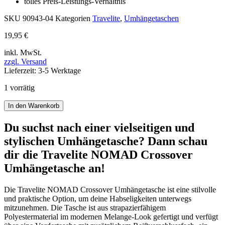
tolles Preis-Leistungs-Verhältnis
SKU
90943-04
Kategorien
Travelite
,
Umhängetaschen
19,95
€
inkl. MwSt.
zzgl. Versand
Lieferzeit: 3-5 Werktage
1 vorrätig
Travelite
In den Warenkorb
NOMAD
Crossover
Du suchst nach einer vielseitigen und
Umhängetasche
stylischen Umhängetasche? Dann schau
Menge
dir die Travelite NOMAD Crossover
Umhängetasche an!
Die Travelite NOMAD Crossover Umhängetasche ist eine stilvolle
und praktische Option, um deine Habseligkeiten unterwegs
mitzunehmen. Die Tasche ist aus strapazierfähigem
Polyestermaterial im modernen Melange-Look gefertigt und verfügt