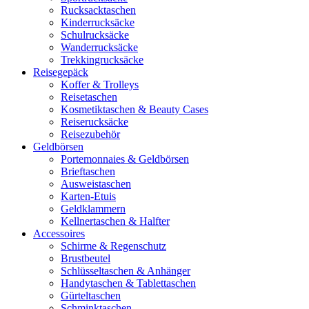
Rucksacktaschen
Kinderrucksäcke
Schulrucksäcke
Wanderrucksäcke
Trekkingrucksäcke
Reisegepäck
Koffer & Trolleys
Reisetaschen
Kosmetiktaschen & Beauty Cases
Reiserucksäcke
Reisezubehör
Geldbörsen
Portemonnaies & Geldbörsen
Brieftaschen
Ausweistaschen
Karten-Etuis
Geldklammern
Kellnertaschen & Halfter
Accessoires
Schirme & Regenschutz
Brustbeutel
Schlüsseltaschen & Anhänger
Handytaschen & Tablettaschen
Gürteltaschen
Schminktaschen