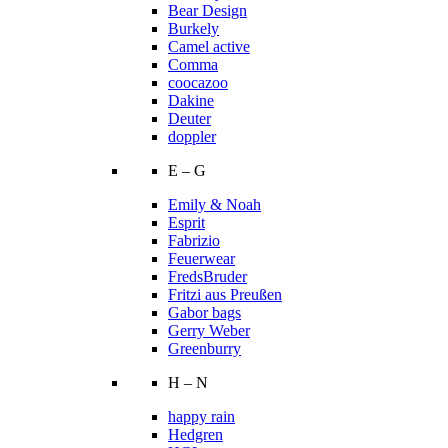
Bear Design
Burkely
Camel active
Comma
coocazoo
Dakine
Deuter
doppler
E – G
Emily & Noah
Esprit
Fabrizio
Feuerwear
FredsBruder
Fritzi aus Preußen
Gabor bags
Gerry Weber
Greenburry
H – N
happy rain
Hedgren