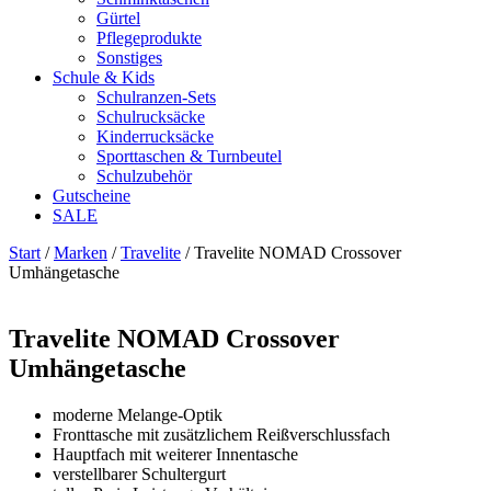
Gürtel
Pflegeprodukte
Sonstiges
Schule & Kids
Schulranzen-Sets
Schulrucksäcke
Kinderrucksäcke
Sporttaschen & Turnbeutel
Schulzubehör
Gutscheine
SALE
Start
/
Marken
/
Travelite
/ Travelite NOMAD Crossover
Umhängetasche
Zoom
Travelite NOMAD Crossover
Umhängetasche
moderne Melange-Optik
Fronttasche mit zusätzlichem Reißverschlussfach
Hauptfach mit weiterer Innentasche
verstellbarer Schultergurt