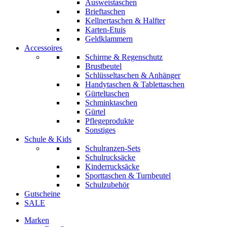
Ausweistaschen
Brieftaschen
Kellnertaschen & Halfter
Karten-Etuis
Geldklammern
Accessoires
Schirme & Regenschutz
Brustbeutel
Schlüsseltaschen & Anhänger
Handytaschen & Tablettaschen
Gürteltaschen
Schminktaschen
Gürtel
Pflegeprodukte
Sonstiges
Schule & Kids
Schulranzen-Sets
Schulrucksäcke
Kinderrucksäcke
Sporttaschen & Turnbeutel
Schulzubehör
Gutscheine
SALE
Marken