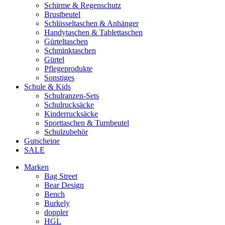
Schirme & Regenschutz
Brustbeutel
Schlüsseltaschen & Anhänger
Handytaschen & Tablettaschen
Gürteltaschen
Schminktaschen
Gürtel
Pflegeprodukte
Sonstiges
Schule & Kids
Schulranzen-Sets
Schulrucksäcke
Kinderrucksäcke
Sporttaschen & Turnbeutel
Schulzubehör
Gutscheine
SALE
Marken
Bag Street
Bear Design
Bench
Burkely
doppler
HGL