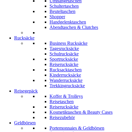
Umhängetaschen
Schultertaschen
Beuteltaschen
Shopper
Handgelenktaschen
Abendtaschen & Clutches
Rucksäcke
Business Rucksäcke
Tagesrucksäcke
Schulrucksäcke
Sportrucksäcke
Reiserucksäcke
Rucksacktaschen
Kinderrucksäcke
Wanderrucksäcke
Trekkingrucksäcke
Reisegepäck
Koffer & Trolleys
Reisetaschen
Reiserucksäcke
Kosmetiktaschen & Beauty Cases
Reisezubehör
Geldbörsen
Portemonnaies & Geldbörsen