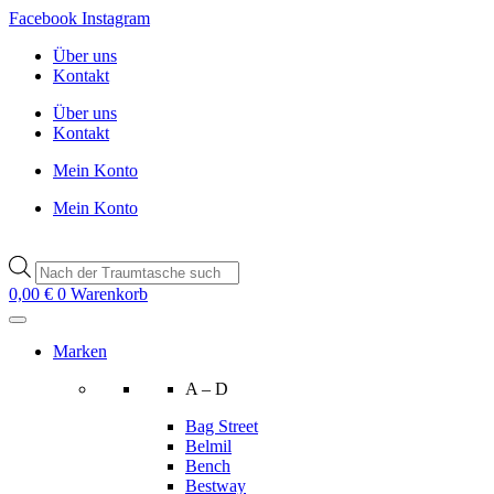
Zum
Facebook
Instagram
Inhalt
Über uns
wechseln
Kontakt
Über uns
Kontakt
Mein Konto
Mein Konto
Products
search
0,00
€
0
Warenkorb
Marken
A – D
Bag Street
Belmil
Bench
Bestway