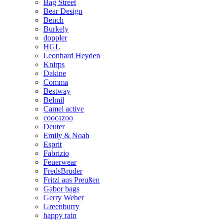
Bag Street
Bear Design
Bench
Burkely
doppler
HGL
Leonhard Heyden
Knirps
Dakine
Comma
Bestway
Belmil
Camel active
coocazoo
Deuter
Emily & Noah
Esprit
Fabrizio
Feuerwear
FredsBruder
Fritzi aus Preußen
Gabor bags
Gerry Weber
Greenburry
happy rain