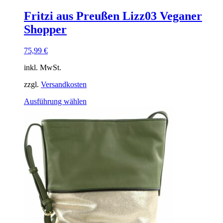
Fritzi aus Preußen Lizz03 Veganer
Shopper
75,99
€
inkl. MwSt.
zzgl.
Versandkosten
Dieses
Ausführung wählen
Produkt
weist
mehrere
Varianten
auf.
Die
Optionen
können
auf
der
Produktseite
gewählt
werden