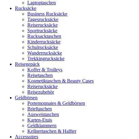
Laptoptaschen
Rucksäcke
Business Rucksäcke
Tagesrucksäcke
Reiserucksäcke
Sportrucksäcke
Rucksacktaschen
Kinderrucksäcke
Schulrucksäcke
Wanderrucksäcke
Trekkingrucksäcke
Reisegepäck
Koffer & Trolleys
Reisetaschen
Kosmetiktaschen & Beauty Cases
Reiserucksäcke
Reisezubehör
Geldbörsen
Portemonnaies & Geldbörsen
Brieftaschen
Ausweistaschen
Karten-Etuis
Geldklammern
Kellnertaschen & Halfter
Accessoires