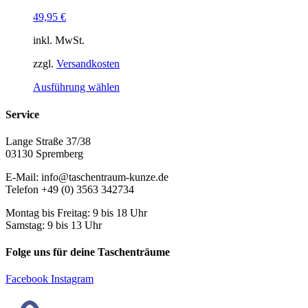
Die
Optionen
49,95
€
können
auf
inkl. MwSt.
der
Produktseite
zzgl.
Versandkosten
gewählt
Dieses
Ausführung wählen
werden
Produkt
weist
Service
mehrere
Varianten
Lange Straße 37/38
auf.
03130 Spremberg
Die
Optionen
E-Mail: info@taschentraum-kunze.de
können
Telefon +49 (0) 3563 342734
auf
der
Montag bis Freitag: 9 bis 18 Uhr
Produktseite
Samstag: 9 bis 13 Uhr
gewählt
werden
Folge uns für deine Taschenträume
Facebook
Instagram