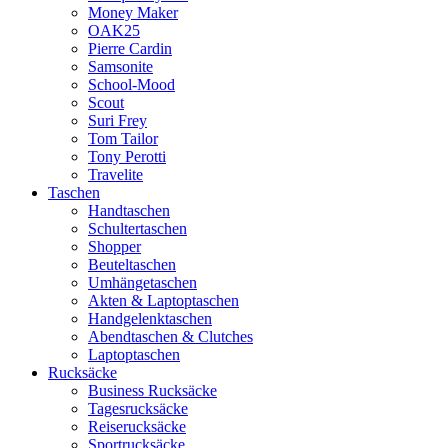
Money Maker
OAK25
Pierre Cardin
Samsonite
School-Mood
Scout
Suri Frey
Tom Tailor
Tony Perotti
Travelite
Taschen
Handtaschen
Schultertaschen
Shopper
Beuteltaschen
Umhängetaschen
Akten & Laptoptaschen
Handgelenktaschen
Abendtaschen & Clutches
Laptoptaschen
Rucksäcke
Business Rucksäcke
Tagesrucksäcke
Reiserucksäcke
Sportrucksäcke