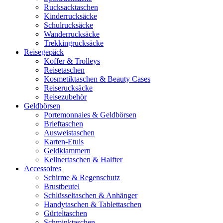
Rucksacktaschen
Kinderrucksäcke
Schulrucksäcke
Wanderrucksäcke
Trekkingrucksäcke
Reisegepäck
Koffer & Trolleys
Reisetaschen
Kosmetiktaschen & Beauty Cases
Reiserucksäcke
Reisezubehör
Geldbörsen
Portemonnaies & Geldbörsen
Brieftaschen
Ausweistaschen
Karten-Etuis
Geldklammern
Kellnertaschen & Halfter
Accessoires
Schirme & Regenschutz
Brustbeutel
Schlüsseltaschen & Anhänger
Handytaschen & Tablettaschen
Gürteltaschen
Schminktaschen