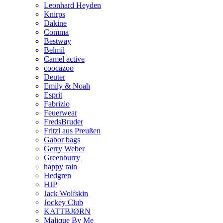
Leonhard Heyden
Knirps
Dakine
Comma
Bestway
Belmil
Camel active
coocazoo
Deuter
Emily & Noah
Esprit
Fabrizio
Feuerwear
FredsBruder
Fritzi aus Preußen
Gabor bags
Gerry Weber
Greenburry
happy rain
Hedgren
HJP
Jack Wolfskin
Jockey Club
KATTBJØRN
Malique By Me