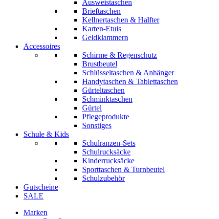
Ausweistaschen
Brieftaschen
Kellnertaschen & Halfter
Karten-Etuis
Geldklammern
Accessoires
Schirme & Regenschutz
Brustbeutel
Schlüsseltaschen & Anhänger
Handytaschen & Tablettaschen
Gürteltaschen
Schminktaschen
Gürtel
Pflegeprodukte
Sonstiges
Schule & Kids
Schulranzen-Sets
Schulrucksäcke
Kinderrucksäcke
Sporttaschen & Turnbeutel
Schulzubehör
Gutscheine
SALE
Marken