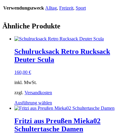
Verwendungszweck
Alltag
,
Freizeit
,
Sport
Ähnliche Produkte
Schulrucksack Retro Rucksack
Deuter Scula
160,00
€
inkl. MwSt.
zzgl.
Versandkosten
Dieses
Ausführung wählen
Produkt
weist
mehrere
Fritzi aus Preußen Mieka02
Varianten
Schultertasche Damen
auf.