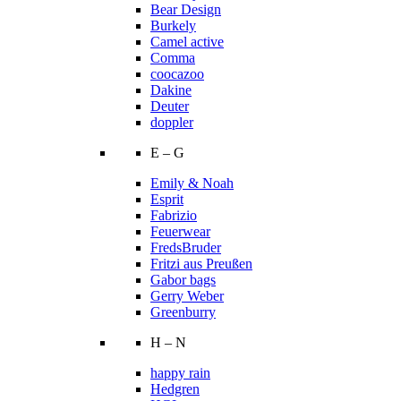
Bear Design
Burkely
Camel active
Comma
coocazoo
Dakine
Deuter
doppler
E – G
Emily & Noah
Esprit
Fabrizio
Feuerwear
FredsBruder
Fritzi aus Preußen
Gabor bags
Gerry Weber
Greenburry
H – N
happy rain
Hedgren