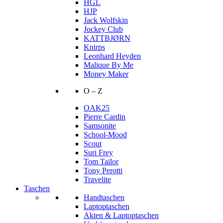
HGL
HJP
Jack Wolfskin
Jockey Club
KATTBJØRN
Knirps
Leonhard Heyden
Malique By Me
Money Maker
O – Z
OAK25
Pierre Cardin
Samsonite
School-Mood
Scout
Suri Frey
Tom Tailor
Tony Perotti
Travelite
Taschen
Handtaschen
Laptoptaschen
Akten & Laptoptaschen