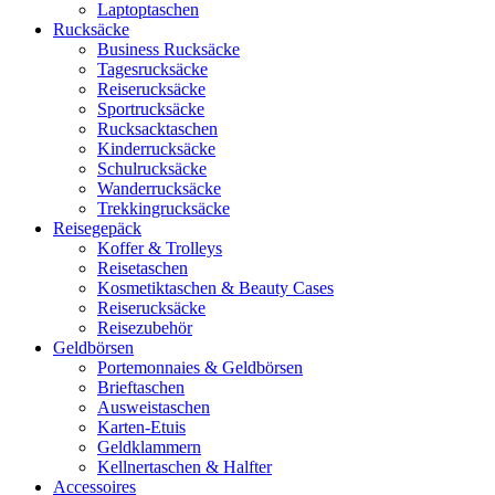
Laptoptaschen
Rucksäcke
Business Rucksäcke
Tagesrucksäcke
Reiserucksäcke
Sportrucksäcke
Rucksacktaschen
Kinderrucksäcke
Schulrucksäcke
Wanderrucksäcke
Trekkingrucksäcke
Reisegepäck
Koffer & Trolleys
Reisetaschen
Kosmetiktaschen & Beauty Cases
Reiserucksäcke
Reisezubehör
Geldbörsen
Portemonnaies & Geldbörsen
Brieftaschen
Ausweistaschen
Karten-Etuis
Geldklammern
Kellnertaschen & Halfter
Accessoires