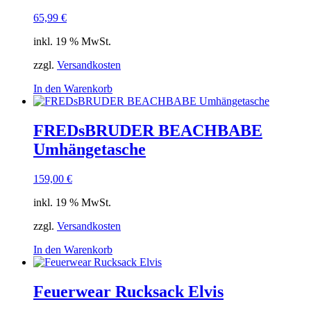
Die
Optionen
65,99
€
können
auf
inkl. 19 % MwSt.
der
Produktseite
zzgl.
Versandkosten
gewählt
In den Warenkorb
werden
FREDsBRUDER BEACHBABE
Umhängetasche
159,00
€
inkl. 19 % MwSt.
zzgl.
Versandkosten
In den Warenkorb
Feuerwear Rucksack Elvis