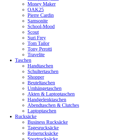
Money Maker
OAK25
Pierre Cardin
Samsonite
School-Mood
Scout
Suri Frey
Tom Tailor
Tony Perotti
Travelite
Taschen
Handtaschen
Schultertaschen
Shopper
Beuteltaschen
Umhängetaschen
Akten & Laptoptaschen
Handgelenktaschen
Abendtaschen & Clutches
Laptoptaschen
Rucksäcke
Business Rucksäcke
Tagesrucksäcke
Reiserucksäcke
Sportrucksäcke