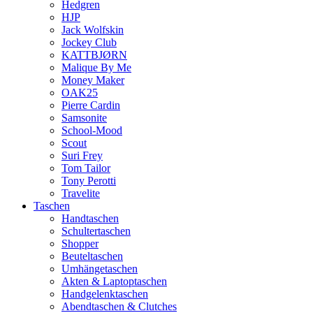
Hedgren
HJP
Jack Wolfskin
Jockey Club
KATTBJØRN
Malique By Me
Money Maker
OAK25
Pierre Cardin
Samsonite
School-Mood
Scout
Suri Frey
Tom Tailor
Tony Perotti
Travelite
Taschen
Handtaschen
Schultertaschen
Shopper
Beuteltaschen
Umhängetaschen
Akten & Laptoptaschen
Handgelenktaschen
Abendtaschen & Clutches