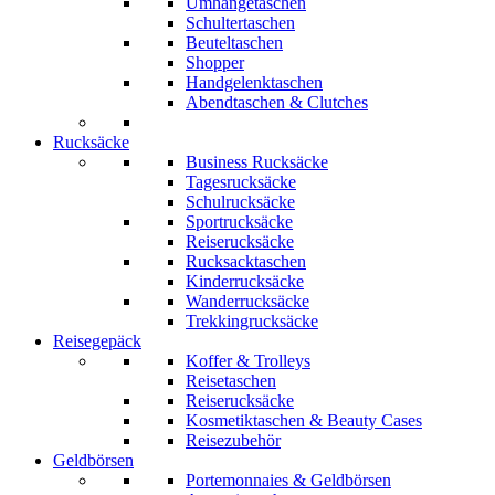
Umhängetaschen
Schultertaschen
Beuteltaschen
Shopper
Handgelenktaschen
Abendtaschen & Clutches
Rucksäcke
Business Rucksäcke
Tagesrucksäcke
Schulrucksäcke
Sportrucksäcke
Reiserucksäcke
Rucksacktaschen
Kinderrucksäcke
Wanderrucksäcke
Trekkingrucksäcke
Reisegepäck
Koffer & Trolleys
Reisetaschen
Reiserucksäcke
Kosmetiktaschen & Beauty Cases
Reisezubehör
Geldbörsen
Portemonnaies & Geldbörsen