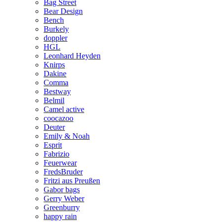
Bag Street
Bear Design
Bench
Burkely
doppler
HGL
Leonhard Heyden
Knirps
Dakine
Comma
Bestway
Belmil
Camel active
coocazoo
Deuter
Emily & Noah
Esprit
Fabrizio
Feuerwear
FredsBruder
Fritzi aus Preußen
Gabor bags
Gerry Weber
Greenburry
happy rain