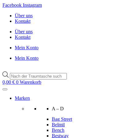
Zum
Facebook
Instagram
Inhalt
Über uns
wechseln
Kontakt
Über uns
Kontakt
Mein Konto
Mein Konto
Products
search
0,00
€
0
Warenkorb
Marken
A – D
Bag Street
Belmil
Bench
Bestway