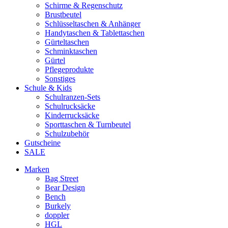
Schirme & Regenschutz
Brustbeutel
Schlüsseltaschen & Anhänger
Handytaschen & Tablettaschen
Gürteltaschen
Schminktaschen
Gürtel
Pflegeprodukte
Sonstiges
Schule & Kids
Schulranzen-Sets
Schulrucksäcke
Kinderrucksäcke
Sporttaschen & Turnbeutel
Schulzubehör
Gutscheine
SALE
Marken
Bag Street
Bear Design
Bench
Burkely
doppler
HGL