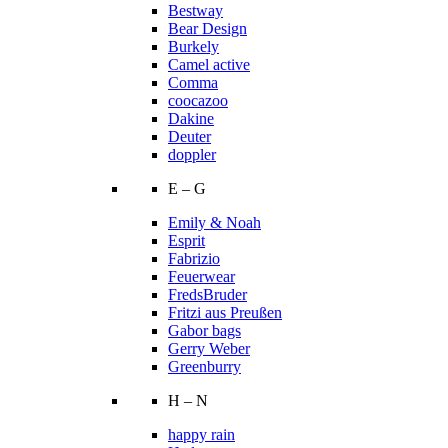
Bestway
Bear Design
Burkely
Camel active
Comma
coocazoo
Dakine
Deuter
doppler
E – G
Emily & Noah
Esprit
Fabrizio
Feuerwear
FredsBruder
Fritzi aus Preußen
Gabor bags
Gerry Weber
Greenburry
H – N
happy rain