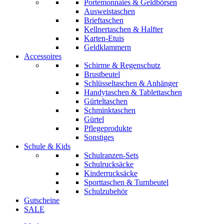
Portemonnaies & Geldbörsen
Ausweistaschen
Brieftaschen
Kellnertaschen & Halfter
Karten-Etuis
Geldklammern
Accessoires
Schirme & Regenschutz
Brustbeutel
Schlüsseltaschen & Anhänger
Handytaschen & Tablettaschen
Gürteltaschen
Schminktaschen
Gürtel
Pflegeprodukte
Sonstiges
Schule & Kids
Schulranzen-Sets
Schulrucksäcke
Kinderrucksäcke
Sporttaschen & Turnbeutel
Schulzubehör
Gutscheine
SALE