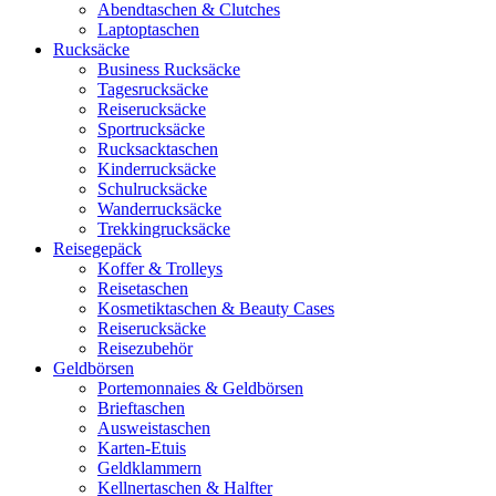
Abendtaschen & Clutches
Laptoptaschen
Rucksäcke
Business Rucksäcke
Tagesrucksäcke
Reiserucksäcke
Sportrucksäcke
Rucksacktaschen
Kinderrucksäcke
Schulrucksäcke
Wanderrucksäcke
Trekkingrucksäcke
Reisegepäck
Koffer & Trolleys
Reisetaschen
Kosmetiktaschen & Beauty Cases
Reiserucksäcke
Reisezubehör
Geldbörsen
Portemonnaies & Geldbörsen
Brieftaschen
Ausweistaschen
Karten-Etuis
Geldklammern
Kellnertaschen & Halfter