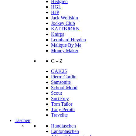
Hedgren
HGL
HJP
Jack Wolfskin
Jockey Club
KATTBJØRN
Knirps
Leonhard Heyden
Malique By Me
Money Maker
O – Z
OAK25
Pierre Cardin
Samsonite
School-Mood
Scout
Suri Frey
Tom Tailor
Tony Perotti
Travelite
Taschen
Handtaschen
Laptoptaschen