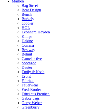
Marken
Bag Street
Bear Design
Bench
Burkely
doppler
HGL
Leonhard Heyden
Knirps
Dakine
Comma
Bestway
Belmil
Camel active
coocazoo
Deuter
Emily & Noah
Esprit
Fabrizio
Feuerwear
FredsBruder
Fritzi aus Preußen
Gabor bags
Gerry Weber
Greenburry