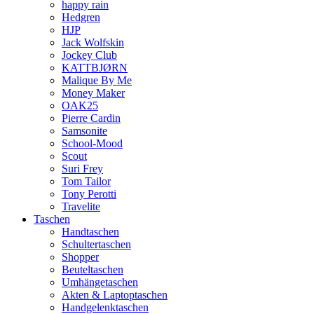
happy rain
Hedgren
HJP
Jack Wolfskin
Jockey Club
KATTBJØRN
Malique By Me
Money Maker
OAK25
Pierre Cardin
Samsonite
School-Mood
Scout
Suri Frey
Tom Tailor
Tony Perotti
Travelite
Taschen
Handtaschen
Schultertaschen
Shopper
Beuteltaschen
Umhängetaschen
Akten & Laptoptaschen
Handgelenktaschen