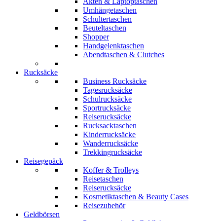
Akten & Laptoptaschen
Umhängetaschen
Schultertaschen
Beuteltaschen
Shopper
Handgelenktaschen
Abendtaschen & Clutches
Rucksäcke
Business Rucksäcke
Tagesrucksäcke
Schulrucksäcke
Sportrucksäcke
Reiserucksäcke
Rucksacktaschen
Kinderrucksäcke
Wanderrucksäcke
Trekkingrucksäcke
Reisegepäck
Koffer & Trolleys
Reisetaschen
Reiserucksäcke
Kosmetiktaschen & Beauty Cases
Reisezubehör
Geldbörsen