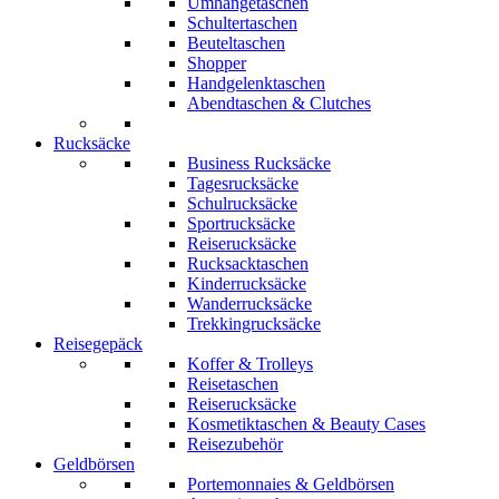
Umhängetaschen
Schultertaschen
Beuteltaschen
Shopper
Handgelenktaschen
Abendtaschen & Clutches
Rucksäcke
Business Rucksäcke
Tagesrucksäcke
Schulrucksäcke
Sportrucksäcke
Reiserucksäcke
Rucksacktaschen
Kinderrucksäcke
Wanderrucksäcke
Trekkingrucksäcke
Reisegepäck
Koffer & Trolleys
Reisetaschen
Reiserucksäcke
Kosmetiktaschen & Beauty Cases
Reisezubehör
Geldbörsen
Portemonnaies & Geldbörsen