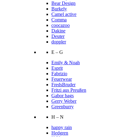
Bear Design
Burkely
Camel active
Comma
coocazoo
Dakine
Deuter
doppler
E – G
Emily & Noah
Esprit
Fabrizio
Feuerwear
FredsBruder
Fritzi aus Preußen
Gabor bags
Gerry Weber
Greenburry
H – N
happy rain
Hedgren