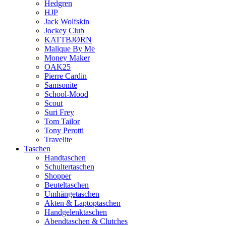
Hedgren
HJP
Jack Wolfskin
Jockey Club
KATTBJØRN
Malique By Me
Money Maker
OAK25
Pierre Cardin
Samsonite
School-Mood
Scout
Suri Frey
Tom Tailor
Tony Perotti
Travelite
Taschen
Handtaschen
Schultertaschen
Shopper
Beuteltaschen
Umhängetaschen
Akten & Laptoptaschen
Handgelenktaschen
Abendtaschen & Clutches