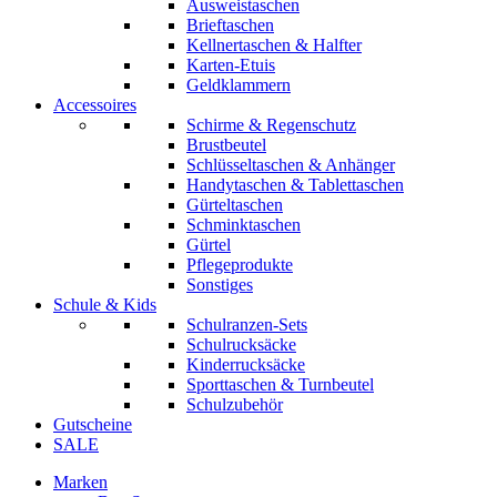
Ausweistaschen
Brieftaschen
Kellnertaschen & Halfter
Karten-Etuis
Geldklammern
Accessoires
Schirme & Regenschutz
Brustbeutel
Schlüsseltaschen & Anhänger
Handytaschen & Tablettaschen
Gürteltaschen
Schminktaschen
Gürtel
Pflegeprodukte
Sonstiges
Schule & Kids
Schulranzen-Sets
Schulrucksäcke
Kinderrucksäcke
Sporttaschen & Turnbeutel
Schulzubehör
Gutscheine
SALE
Marken