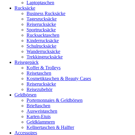
Laptoptaschen
Rucksäcke
Business Rucksäcke
Tagesrucksäcke
Reiserucksäcke
Sportrucksäcke
Rucksacktaschen
Kinderrucksäcke
Schulrucksäcke
Wanderrucksäcke
Trekkingrucksäcke
Reisegepäck
Koffer & Trolleys
Reisetaschen
Kosmetiktaschen & Beauty Cases
Reiserucksäcke
Reisezubehör
Geldbörsen
Portemonnaies & Geldbörsen
Brieftaschen
Ausweistaschen
Karten-Etuis
Geldklammern
Kellnertaschen & Halfter
Accessoires