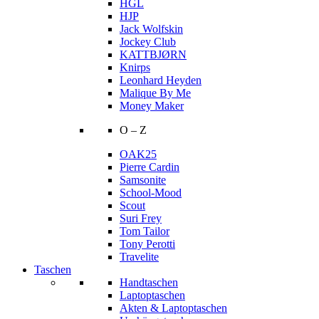
HGL
HJP
Jack Wolfskin
Jockey Club
KATTBJØRN
Knirps
Leonhard Heyden
Malique By Me
Money Maker
O – Z
OAK25
Pierre Cardin
Samsonite
School-Mood
Scout
Suri Frey
Tom Tailor
Tony Perotti
Travelite
Taschen
Handtaschen
Laptoptaschen
Akten & Laptoptaschen