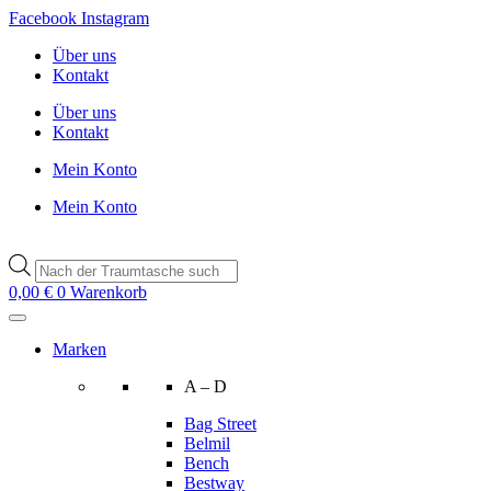
Zum
Facebook
Instagram
Inhalt
Über uns
wechseln
Kontakt
Über uns
Kontakt
Mein Konto
Mein Konto
Products
search
0,00
€
0
Warenkorb
Marken
A – D
Bag Street
Belmil
Bench
Bestway