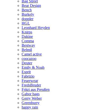
Bag Street
Bear Design
Bench
Burkely
doppler
HGL
Leonhard Heyden
Knirps
Dakine
Comma
Bestway
Belmil
Camel active
coocazoo
Deuter
Emily & Noah
Esprit
Fabrizio
Feuerwear
FredsBruder
Fritzi aus Preußen
Gabor bags
Gerry Weber
Greenburry
happy rain