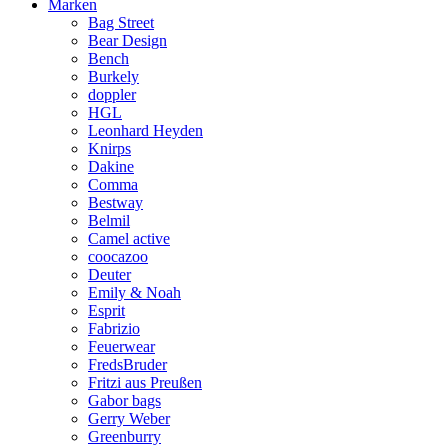
Marken
Bag Street
Bear Design
Bench
Burkely
doppler
HGL
Leonhard Heyden
Knirps
Dakine
Comma
Bestway
Belmil
Camel active
coocazoo
Deuter
Emily & Noah
Esprit
Fabrizio
Feuerwear
FredsBruder
Fritzi aus Preußen
Gabor bags
Gerry Weber
Greenburry