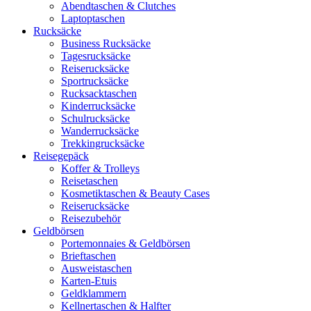
Abendtaschen & Clutches
Laptoptaschen
Rucksäcke
Business Rucksäcke
Tagesrucksäcke
Reiserucksäcke
Sportrucksäcke
Rucksacktaschen
Kinderrucksäcke
Schulrucksäcke
Wanderrucksäcke
Trekkingrucksäcke
Reisegepäck
Koffer & Trolleys
Reisetaschen
Kosmetiktaschen & Beauty Cases
Reiserucksäcke
Reisezubehör
Geldbörsen
Portemonnaies & Geldbörsen
Brieftaschen
Ausweistaschen
Karten-Etuis
Geldklammern
Kellnertaschen & Halfter