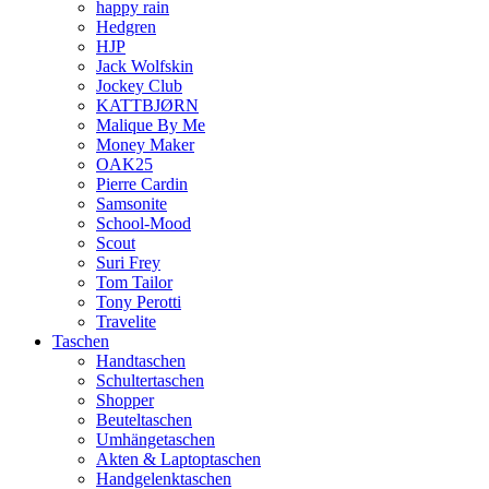
happy rain
Hedgren
HJP
Jack Wolfskin
Jockey Club
KATTBJØRN
Malique By Me
Money Maker
OAK25
Pierre Cardin
Samsonite
School-Mood
Scout
Suri Frey
Tom Tailor
Tony Perotti
Travelite
Taschen
Handtaschen
Schultertaschen
Shopper
Beuteltaschen
Umhängetaschen
Akten & Laptoptaschen
Handgelenktaschen