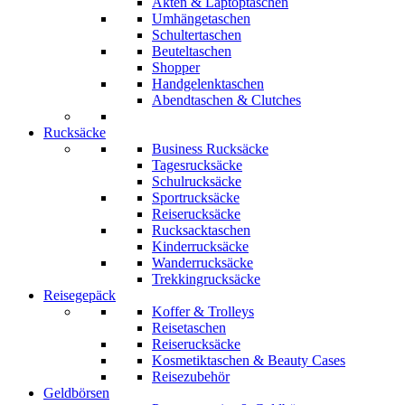
Akten & Laptoptaschen
Umhängetaschen
Schultertaschen
Beuteltaschen
Shopper
Handgelenktaschen
Abendtaschen & Clutches
Rucksäcke
Business Rucksäcke
Tagesrucksäcke
Schulrucksäcke
Sportrucksäcke
Reiserucksäcke
Rucksacktaschen
Kinderrucksäcke
Wanderrucksäcke
Trekkingrucksäcke
Reisegepäck
Koffer & Trolleys
Reisetaschen
Reiserucksäcke
Kosmetiktaschen & Beauty Cases
Reisezubehör
Geldbörsen