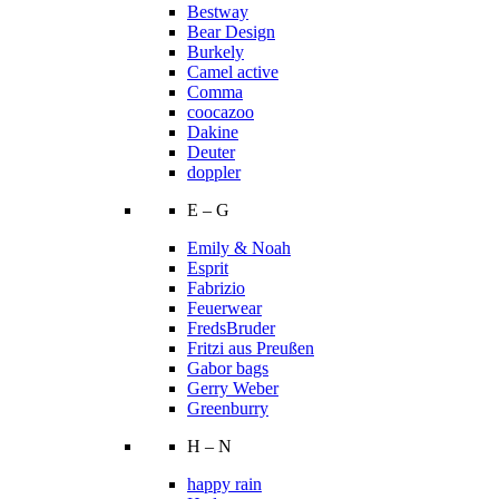
Bestway
Bear Design
Burkely
Camel active
Comma
coocazoo
Dakine
Deuter
doppler
E – G
Emily & Noah
Esprit
Fabrizio
Feuerwear
FredsBruder
Fritzi aus Preußen
Gabor bags
Gerry Weber
Greenburry
H – N
happy rain