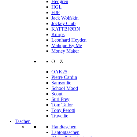
Hedgren
HGL
HJP
Jack Wolfskin
Jockey Club
KATTBJØRN
Knirps
Leonhard Heyden
Malique By Me
Money Maker
O – Z
OAK25
Pierre Cardin
Samsonite
School-Mood
Scout
Suri Frey
Tom Tailor
Tony Perotti
Travelite
Taschen
Handtaschen
Laptoptaschen