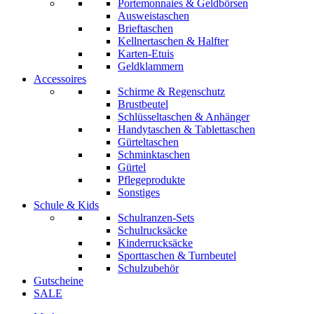
Portemonnaies & Geldbörsen
Ausweistaschen
Brieftaschen
Kellnertaschen & Halfter
Karten-Etuis
Geldklammern
Accessoires
Schirme & Regenschutz
Brustbeutel
Schlüsseltaschen & Anhänger
Handytaschen & Tablettaschen
Gürteltaschen
Schminktaschen
Gürtel
Pflegeprodukte
Sonstiges
Schule & Kids
Schulranzen-Sets
Schulrucksäcke
Kinderrucksäcke
Sporttaschen & Turnbeutel
Schulzubehör
Gutscheine
SALE