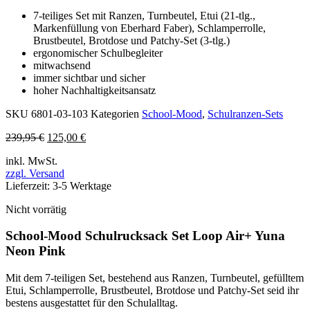
7-teiliges Set mit Ranzen, Turnbeutel, Etui (21-tlg.,
Markenfüllung von Eberhard Faber), Schlamperrolle,
Brustbeutel, Brotdose und Patchy-Set (3-tlg.)
ergonomischer Schulbegleiter
mitwachsend
immer sichtbar und sicher
hoher Nachhaltigkeitsansatz
SKU
6801-03-103
Kategorien
School-Mood
,
Schulranzen-Sets
Ursprünglicher
Aktueller
239,95
€
125,00
€
Preis
Preis
inkl. MwSt.
war:
ist:
zzgl. Versand
239,95 €
125,00 €.
Lieferzeit: 3-5 Werktage
Nicht vorrätig
School-Mood Schulrucksack Set Loop Air+ Yuna
Neon Pink
Mit dem 7-teiligen Set, bestehend aus Ranzen, Turnbeutel, gefülltem
Etui, Schlamperrolle, Brustbeutel, Brotdose und Patchy-Set seid ihr
bestens ausgestattet für den Schulalltag.