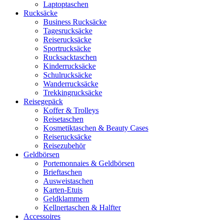
Laptoptaschen
Rucksäcke
Business Rucksäcke
Tagesrucksäcke
Reiserucksäcke
Sportrucksäcke
Rucksacktaschen
Kinderrucksäcke
Schulrucksäcke
Wanderrucksäcke
Trekkingrucksäcke
Reisegepäck
Koffer & Trolleys
Reisetaschen
Kosmetiktaschen & Beauty Cases
Reiserucksäcke
Reisezubehör
Geldbörsen
Portemonnaies & Geldbörsen
Brieftaschen
Ausweistaschen
Karten-Etuis
Geldklammern
Kellnertaschen & Halfter
Accessoires