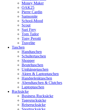
Money Maker
OAK25
Pierre Cardin
Samsonite
School-Mood
Scout
Suri Frey
Tom Tailor
Tony Perotti
Travelite
Taschen
Handtaschen
Schultertaschen
Shopper
Beuteltaschen
Umhängetaschen
Akten & Laptoptaschen
Handgelenktaschen
Abendtaschen & Clutches
Laptoptaschen
Rucksäcke
Business Rucksäcke
Tagesrucksäcke
Reiserucksäcke
Sportrucksäcke