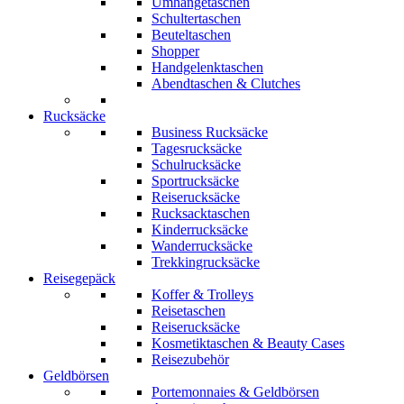
Umhängetaschen
Schultertaschen
Beuteltaschen
Shopper
Handgelenktaschen
Abendtaschen & Clutches
Rucksäcke
Business Rucksäcke
Tagesrucksäcke
Schulrucksäcke
Sportrucksäcke
Reiserucksäcke
Rucksacktaschen
Kinderrucksäcke
Wanderrucksäcke
Trekkingrucksäcke
Reisegepäck
Koffer & Trolleys
Reisetaschen
Reiserucksäcke
Kosmetiktaschen & Beauty Cases
Reisezubehör
Geldbörsen
Portemonnaies & Geldbörsen