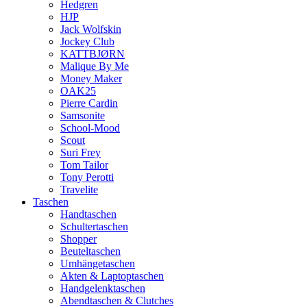
Hedgren
HJP
Jack Wolfskin
Jockey Club
KATTBJØRN
Malique By Me
Money Maker
OAK25
Pierre Cardin
Samsonite
School-Mood
Scout
Suri Frey
Tom Tailor
Tony Perotti
Travelite
Taschen
Handtaschen
Schultertaschen
Shopper
Beuteltaschen
Umhängetaschen
Akten & Laptoptaschen
Handgelenktaschen
Abendtaschen & Clutches