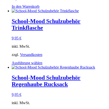
In den Warenkorb
School-Mood Schulzubehör
Trinkflasche
9,95
€
inkl. MwSt.
zzgl.
Versandkosten
Dieses
Ausführung wählen
Produkt
weist
mehrere
School-Mood Schulzubehör
Varianten
Regenhaube Rucksack
auf.
Die
Optionen
9,95
€
können
auf
inkl. MwSt.
der