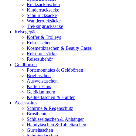
Rucksacktaschen
Kinderrucksäcke
Schulrucksäcke
Wanderrucksäcke
Trekkingrucksäcke
Reisegepäck
Koffer & Trolleys
Reisetaschen
Kosmetiktaschen & Beauty Cases
Reiserucksäcke
Reisezubehör
Geldbörsen
Portemonnaies & Geldbörsen
Brieftaschen
Ausweistaschen
Karten-Etuis
Geldklammern
Kellnertaschen & Halfter
Accessoires
Schirme & Regenschutz
Brustbeutel
Schlüsseltaschen & Anhänger
Handytaschen & Tablettaschen
Gürteltaschen
Schminktaschen