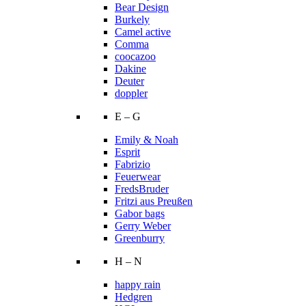
Bear Design
Burkely
Camel active
Comma
coocazoo
Dakine
Deuter
doppler
E – G
Emily & Noah
Esprit
Fabrizio
Feuerwear
FredsBruder
Fritzi aus Preußen
Gabor bags
Gerry Weber
Greenburry
H – N
happy rain
Hedgren