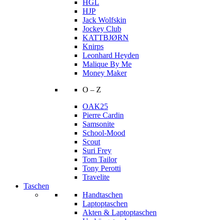
HGL
HJP
Jack Wolfskin
Jockey Club
KATTBJØRN
Knirps
Leonhard Heyden
Malique By Me
Money Maker
O – Z
OAK25
Pierre Cardin
Samsonite
School-Mood
Scout
Suri Frey
Tom Tailor
Tony Perotti
Travelite
Taschen
Handtaschen
Laptoptaschen
Akten & Laptoptaschen