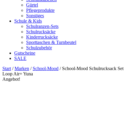
Gürtel
Pflegeprodukte
Sonstiges
Schule & Kids
Schulranzen-Sets
Schulrucksäcke
Kinderrucksäcke
Sporttaschen & Turnbeutel
Schulzubehör
Gutscheine
SALE
Start
/
Marken
/
School-Mood
/ School-Mood Schulrucksack Set
Loop Air+ Yuna
Angebot!
Zoom