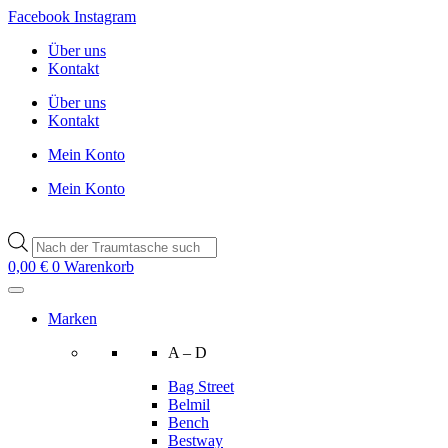
Zum
Facebook
Instagram
Inhalt
Über uns
wechseln
Kontakt
Über uns
Kontakt
Mein Konto
Mein Konto
Products
search
0,00
€
0
Warenkorb
Marken
A – D
Bag Street
Belmil
Bench
Bestway