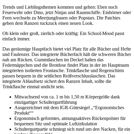
Trends und Lieblingsthemen kommen und gehen: Eben noch
Feuerwehr oder Dino, jetzt Ninjas und Raumschiffe. Einhörner oder
Feen wechseln zu Meerjungfrauen oder Popstars. Die Patchies
geben dem Ranzen ruckzuck einen neuen Look.
Ob klein oder groß, zierlich oder kräftig: Ein School-Mood passt
einfach immer.
Das geräumige Hauptfach bietet viel Platz für alle Bücher und Hefte
und Faulenzer. Das integrierte Bücherfach hält die schweren Bücher
nah am Rücken. Gummilaschen im Deckel halten das
Federmäppchen und die Brotdose findet Platz in der im Hauptraum
integrierten isolierten Frontasche. Trinkflasche und Regenschirm
passen bequem in die seitlichen Reißverschlusslaschen. Das
integrierte Ablaufnetz sichert den Ranzen Inhalt, sollte die
Trinkflasche einmal undicht sein.
Mitwachsend von ca. 1 m bis 1,50 m Körpergröße dank
einzigartiger Schultergurtführung
Ausgezeichnet mit dem IGR-Gütesiegel „“Ergonomisches
Produkt““
Ergonomisch geformtes, atmungsaktives Rückenpolster für
bequemen Sitz und optimale Luftzirkulation
Schultergurtpartie schmiegt sich rund um den Nacken, für ein