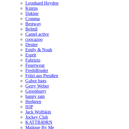
Leonhard Heyden
Knirps
Dakine
Comma
Bestway
Belmil
Camel active
coocazoo
Deuter
Emily & Noah
Esprit
Fabrizio
Feuerwear
FredsBruder
Fritzi aus Preußen
Gabor bags
Gerry Weber
Greenburry
happy rain
Hedgren
HJP
Jack Wolfskin
Jockey Club
KATTBJØRN
Malique By Me