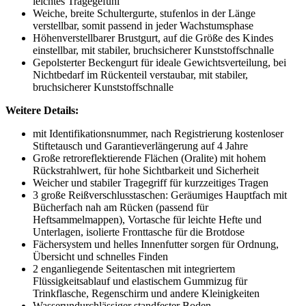
leichtes Tragegefühl
Weiche, breite Schultergurte, stufenlos in der Länge
verstellbar, somit passend in jeder Wachstumsphase
Höhenverstellbarer Brustgurt, auf die Größe des Kindes
einstellbar, mit stabiler, bruchsicherer Kunststoffschnalle
Gepolsterter Beckengurt für ideale Gewichtsverteilung, bei
Nichtbedarf im Rückenteil verstaubar, mit stabiler,
bruchsicherer Kunststoffschnalle
Weitere Details:
mit Identifikationsnummer, nach Registrierung kostenloser
Stiftetausch und Garantieverlängerung auf 4 Jahre
Große retroreflektierende Flächen (Oralite) mit hohem
Rückstrahlwert, für hohe Sichtbarkeit und Sicherheit
Weicher und stabiler Tragegriff für kurzzeitiges Tragen
3 große Reißverschlusstaschen: Geräumiges Hauptfach mit
Bücherfach nah am Rücken (passend für
Heftsammelmappen), Vortasche für leichte Hefte und
Unterlagen, isolierte Fronttasche für die Brotdose
Fächersystem und helles Innenfutter sorgen für Ordnung,
Übersicht und schnelles Finden
2 enganliegende Seitentaschen mit integriertem
Flüssigkeitsablauf und elastischem Gummizug für
Trinkflasche, Regenschirm und andere Kleinigkeiten
Wasserundurchlässiger standfester Boden