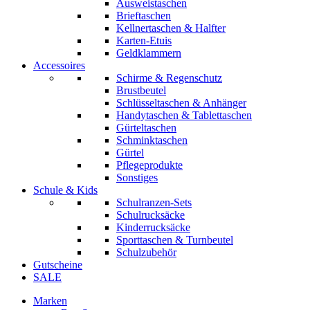
Ausweistaschen
Brieftaschen
Kellnertaschen & Halfter
Karten-Etuis
Geldklammern
Accessoires
Schirme & Regenschutz
Brustbeutel
Schlüsseltaschen & Anhänger
Handytaschen & Tablettaschen
Gürteltaschen
Schminktaschen
Gürtel
Pflegeprodukte
Sonstiges
Schule & Kids
Schulranzen-Sets
Schulrucksäcke
Kinderrucksäcke
Sporttaschen & Turnbeutel
Schulzubehör
Gutscheine
SALE
Marken