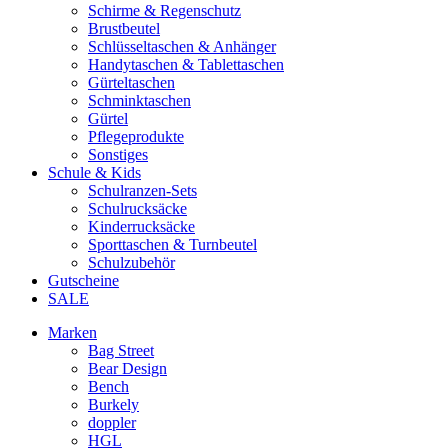
Schirme & Regenschutz
Brustbeutel
Schlüsseltaschen & Anhänger
Handytaschen & Tablettaschen
Gürteltaschen
Schminktaschen
Gürtel
Pflegeprodukte
Sonstiges
Schule & Kids
Schulranzen-Sets
Schulrucksäcke
Kinderrucksäcke
Sporttaschen & Turnbeutel
Schulzubehör
Gutscheine
SALE
Marken
Bag Street
Bear Design
Bench
Burkely
doppler
HGL