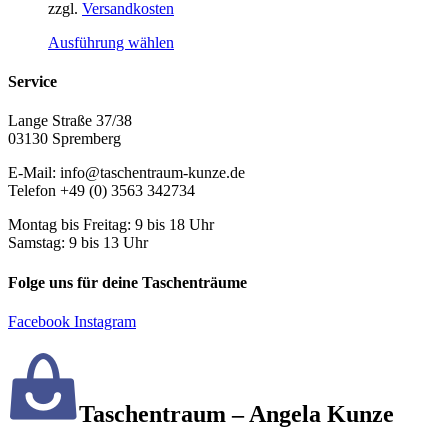
Produktseite
zzgl.
Versandkosten
gewählt
Dieses
Ausführung wählen
werden
Produkt
weist
Service
mehrere
Varianten
Lange Straße 37/38
auf.
03130 Spremberg
Die
Optionen
E-Mail: info@taschentraum-kunze.de
können
Telefon +49 (0) 3563 342734
auf
der
Montag bis Freitag: 9 bis 18 Uhr
Produktseite
Samstag: 9 bis 13 Uhr
gewählt
werden
Folge uns für deine Taschenträume
Facebook
Instagram
Taschentraum – Angela Kunze