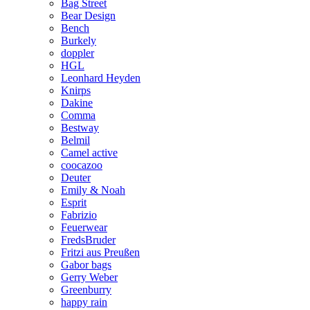
Bag Street
Bear Design
Bench
Burkely
doppler
HGL
Leonhard Heyden
Knirps
Dakine
Comma
Bestway
Belmil
Camel active
coocazoo
Deuter
Emily & Noah
Esprit
Fabrizio
Feuerwear
FredsBruder
Fritzi aus Preußen
Gabor bags
Gerry Weber
Greenburry
happy rain