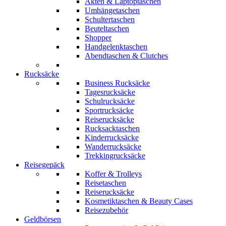
Akten & Laptoptaschen
Umhängetaschen
Schultertaschen
Beuteltaschen
Shopper
Handgelenktaschen
Abendtaschen & Clutches
Rucksäcke
Business Rucksäcke
Tagesrucksäcke
Schulrucksäcke
Sportrucksäcke
Reiserucksäcke
Rucksacktaschen
Kinderrucksäcke
Wanderrucksäcke
Trekkingrucksäcke
Reisegepäck
Koffer & Trolleys
Reisetaschen
Reiserucksäcke
Kosmetiktaschen & Beauty Cases
Reisezubehör
Geldbörsen