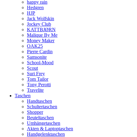
happy rain
Hedgren
HJP
Jack Wolfskin
Jockey Club
KATTBJØRN
Malique By Me
Money Maker
OAK25
Pierre Cardin
Samsonite
School-Mood
Scout
Suri Frey
Tom Tailor
Tony Perotti
Travelite
Taschen
Handtaschen
Schultertaschen
Shopper
Beuteltaschen
Umhängetaschen
Akten & Laptoptaschen
Handgelenktaschen