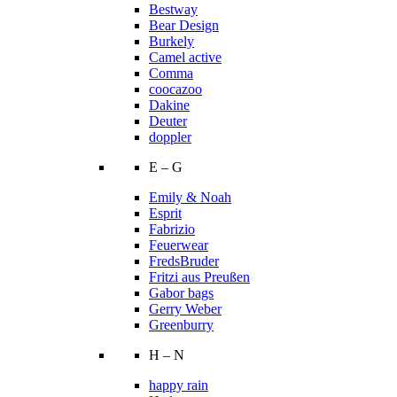
Bestway
Bear Design
Burkely
Camel active
Comma
coocazoo
Dakine
Deuter
doppler
E – G
Emily & Noah
Esprit
Fabrizio
Feuerwear
FredsBruder
Fritzi aus Preußen
Gabor bags
Gerry Weber
Greenburry
H – N
happy rain