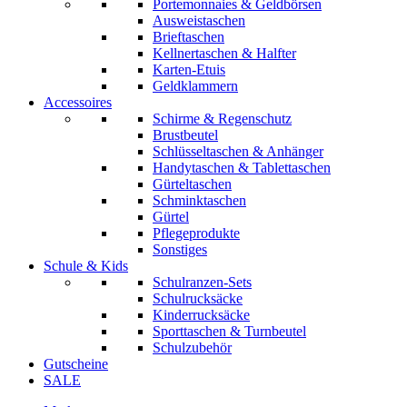
Portemonnaies & Geldbörsen
Ausweistaschen
Brieftaschen
Kellnertaschen & Halfter
Karten-Etuis
Geldklammern
Accessoires
Schirme & Regenschutz
Brustbeutel
Schlüsseltaschen & Anhänger
Handytaschen & Tablettaschen
Gürteltaschen
Schminktaschen
Gürtel
Pflegeprodukte
Sonstiges
Schule & Kids
Schulranzen-Sets
Schulrucksäcke
Kinderrucksäcke
Sporttaschen & Turnbeutel
Schulzubehör
Gutscheine
SALE