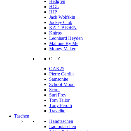
Hedgren
HGL
HJP
Jack Wolfskin
Jockey Club
KATTBJØRN
Knirps
Leonhard Heyden
Malique By Me
Money Maker
O – Z
OAK25
Pierre Cardin
Samsonite
School-Mood
Scout
Suri Frey
Tom Tailor
Tony Perotti
Travelite
Taschen
Handtaschen
Laptoptaschen