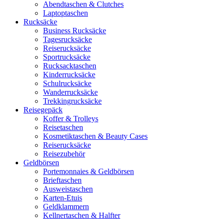
Abendtaschen & Clutches
Laptoptaschen
Rucksäcke
Business Rucksäcke
Tagesrucksäcke
Reiserucksäcke
Sportrucksäcke
Rucksacktaschen
Kinderrucksäcke
Schulrucksäcke
Wanderrucksäcke
Trekkingrucksäcke
Reisegepäck
Koffer & Trolleys
Reisetaschen
Kosmetiktaschen & Beauty Cases
Reiserucksäcke
Reisezubehör
Geldbörsen
Portemonnaies & Geldbörsen
Brieftaschen
Ausweistaschen
Karten-Etuis
Geldklammern
Kellnertaschen & Halfter