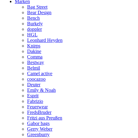
Marken
Bag Street
Bear Design
Bench
Burkely
doppler
HGL
Leonhard Heyden
Knirps
Dakine
Comma
Bestway
Belmil
Camel active
coocazoo
Deuter
Emily & Noah
Esprit
Fabrizio
Feuerwear
FredsBruder
Fritzi aus Preußen
Gabor bags
Gerry Weber
Greenburry