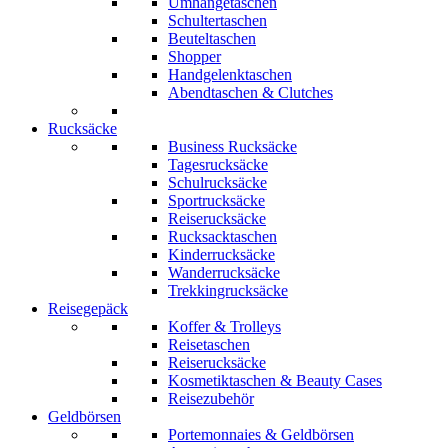
Umhängetaschen
Schultertaschen
Beuteltaschen
Shopper
Handgelenktaschen
Abendtaschen & Clutches
Rucksäcke
Business Rucksäcke
Tagesrucksäcke
Schulrucksäcke
Sportrucksäcke
Reiserucksäcke
Rucksacktaschen
Kinderrucksäcke
Wanderrucksäcke
Trekkingrucksäcke
Reisegepäck
Koffer & Trolleys
Reisetaschen
Reiserucksäcke
Kosmetiktaschen & Beauty Cases
Reisezubehör
Geldbörsen
Portemonnaies & Geldbörsen