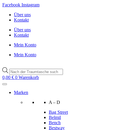
Zum
Facebook
Instagram
Inhalt
Über uns
wechseln
Kontakt
Über uns
Kontakt
Mein Konto
Mein Konto
Products
search
0,00
€
0
Warenkorb
Marken
A – D
Bag Street
Belmil
Bench
Bestway