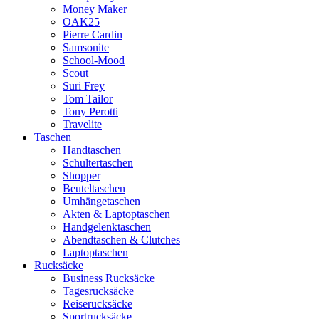
Money Maker
OAK25
Pierre Cardin
Samsonite
School-Mood
Scout
Suri Frey
Tom Tailor
Tony Perotti
Travelite
Taschen
Handtaschen
Schultertaschen
Shopper
Beuteltaschen
Umhängetaschen
Akten & Laptoptaschen
Handgelenktaschen
Abendtaschen & Clutches
Laptoptaschen
Rucksäcke
Business Rucksäcke
Tagesrucksäcke
Reiserucksäcke
Sportrucksäcke