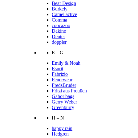
Bear Design
Burkely
Camel active
Comma
coocazoo
Dakine
Deuter
doppler
E – G
Emily & Noah
Esprit
Fabrizio
Feuerwear
FredsBruder
Fritzi aus Preußen
Gabor bags
Gerry Weber
Greenburry
H – N
happy rain
Hedgren