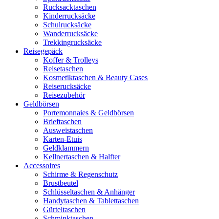
Rucksacktaschen
Kinderrucksäcke
Schulrucksäcke
Wanderrucksäcke
Trekkingrucksäcke
Reisegepäck
Koffer & Trolleys
Reisetaschen
Kosmetiktaschen & Beauty Cases
Reiserucksäcke
Reisezubehör
Geldbörsen
Portemonnaies & Geldbörsen
Brieftaschen
Ausweistaschen
Karten-Etuis
Geldklammern
Kellnertaschen & Halfter
Accessoires
Schirme & Regenschutz
Brustbeutel
Schlüsseltaschen & Anhänger
Handytaschen & Tablettaschen
Gürteltaschen
Schminktaschen