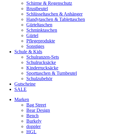
Schirme & Regenschutz
Brustbeutel
Schlüsseltaschen & Anhänger
Handytaschen & Tablettaschen
Gürteltaschen
Schminktaschen
Gürtel
Pflegeprodukte
Sonstiges
Schule & Kids
Schulranzen-Sets
Schulrucksäcke
Kinderrucksäcke
Sporttaschen & Turnbeutel
Schulzubehör
Gutscheine
SALE
Marken
Bag Street
Bear Design
Bench
Burkely
doppler
HGL