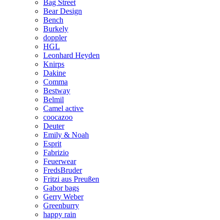
Bag Street
Bear Design
Bench
Burkely
doppler
HGL
Leonhard Heyden
Knirps
Dakine
Comma
Bestway
Belmil
Camel active
coocazoo
Deuter
Emily & Noah
Esprit
Fabrizio
Feuerwear
FredsBruder
Fritzi aus Preußen
Gabor bags
Gerry Weber
Greenburry
happy rain