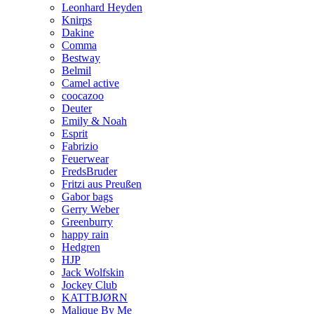
Leonhard Heyden
Knirps
Dakine
Comma
Bestway
Belmil
Camel active
coocazoo
Deuter
Emily & Noah
Esprit
Fabrizio
Feuerwear
FredsBruder
Fritzi aus Preußen
Gabor bags
Gerry Weber
Greenburry
happy rain
Hedgren
HJP
Jack Wolfskin
Jockey Club
KATTBJØRN
Malique By Me