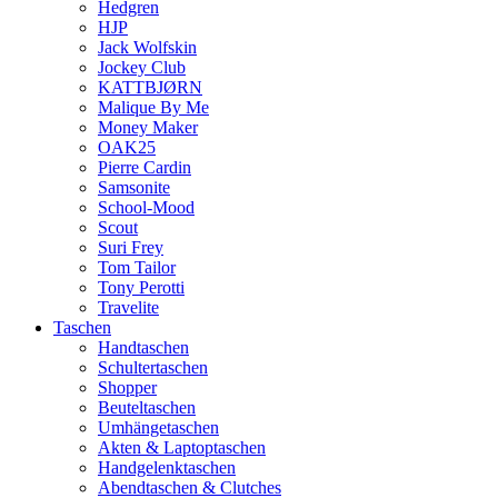
Hedgren
HJP
Jack Wolfskin
Jockey Club
KATTBJØRN
Malique By Me
Money Maker
OAK25
Pierre Cardin
Samsonite
School-Mood
Scout
Suri Frey
Tom Tailor
Tony Perotti
Travelite
Taschen
Handtaschen
Schultertaschen
Shopper
Beuteltaschen
Umhängetaschen
Akten & Laptoptaschen
Handgelenktaschen
Abendtaschen & Clutches