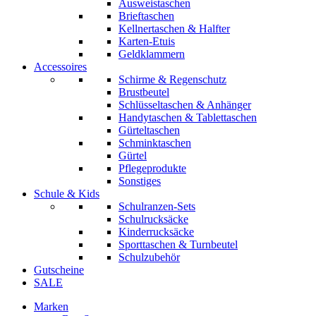
Ausweistaschen
Brieftaschen
Kellnertaschen & Halfter
Karten-Etuis
Geldklammern
Accessoires
Schirme & Regenschutz
Brustbeutel
Schlüsseltaschen & Anhänger
Handytaschen & Tablettaschen
Gürteltaschen
Schminktaschen
Gürtel
Pflegeprodukte
Sonstiges
Schule & Kids
Schulranzen-Sets
Schulrucksäcke
Kinderrucksäcke
Sporttaschen & Turnbeutel
Schulzubehör
Gutscheine
SALE
Marken