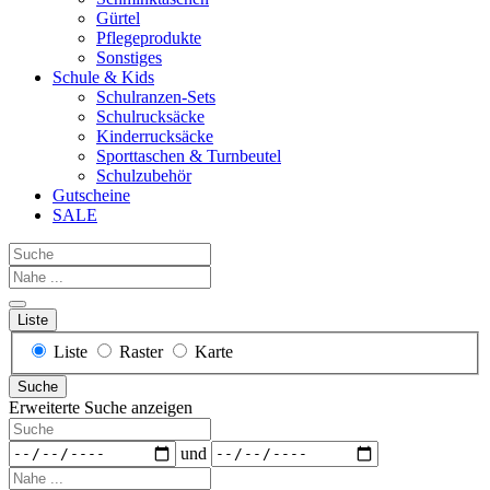
Gürtel
Pflegeprodukte
Sonstiges
Schule & Kids
Schulranzen-Sets
Schulrucksäcke
Kinderrucksäcke
Sporttaschen & Turnbeutel
Schulzubehör
Gutscheine
SALE
Suche
Nahe
...
Liste
Anzeigetyp
Liste
Raster
Karte
für
Suche
Suchergebnisse
Erweiterte Suche anzeigen
Suche
Daten
und
Nahe