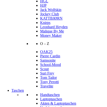
HGL
HJP
Jack Wolfskin
Jockey Club
KATTBJØRN
Knirps
Leonhard Heyden
Malique By Me
Money Maker
O – Z
OAK25
Pierre Cardin
Samsonite
School-Mood
Scout
Suri Frey
Tom Tailor
Tony Perotti
Travelite
Taschen
Handtaschen
Laptoptaschen
Akten & Laptoptaschen