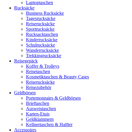
Laptoptaschen
Rucksäcke
Business Rucksäcke
Tagesrucksäcke
Reiserucksäcke
Sportrucksäcke
Rucksacktaschen
Kinderrucksäcke
Schulrucksäcke
Wanderrucksäcke
Trekkingrucksäcke
Reisegepäck
Koffer & Trolleys
Reisetaschen
Kosmetiktaschen & Beauty Cases
Reiserucksäcke
Reisezubehör
Geldbörsen
Portemonnaies & Geldbörsen
Brieftaschen
Ausweistaschen
Karten-Etuis
Geldklammern
Kellnertaschen & Halfter
Accessoires