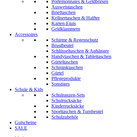
Portemonnaies & Geldbörsen
Ausweistaschen
Brieftaschen
Kellnertaschen & Halfter
Karten-Etuis
Geldklammern
Accessoires
Schirme & Regenschutz
Brustbeutel
Schlüsseltaschen & Anhänger
Handytaschen & Tablettaschen
Gürteltaschen
Schminktaschen
Gürtel
Pflegeprodukte
Sonstiges
Schule & Kids
Schulranzen-Sets
Schulrucksäcke
Kinderrucksäcke
Sporttaschen & Turnbeutel
Schulzubehör
Gutscheine
SALE