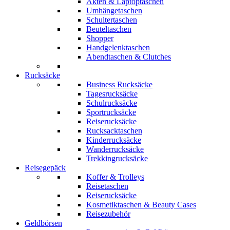
Akten & Laptoptaschen
Umhängetaschen
Schultertaschen
Beuteltaschen
Shopper
Handgelenktaschen
Abendtaschen & Clutches
Rucksäcke
Business Rucksäcke
Tagesrucksäcke
Schulrucksäcke
Sportrucksäcke
Reiserucksäcke
Rucksacktaschen
Kinderrucksäcke
Wanderrucksäcke
Trekkingrucksäcke
Reisegepäck
Koffer & Trolleys
Reisetaschen
Reiserucksäcke
Kosmetiktaschen & Beauty Cases
Reisezubehör
Geldbörsen