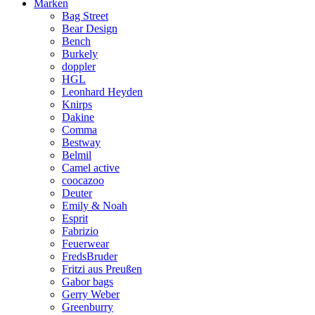
Marken
Bag Street
Bear Design
Bench
Burkely
doppler
HGL
Leonhard Heyden
Knirps
Dakine
Comma
Bestway
Belmil
Camel active
coocazoo
Deuter
Emily & Noah
Esprit
Fabrizio
Feuerwear
FredsBruder
Fritzi aus Preußen
Gabor bags
Gerry Weber
Greenburry