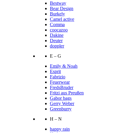
Bestway
Bear Design
Burkely
Camel active
Comma
coocazoo
Dakine
Deuter
doppler
E – G
Emily & Noah
Esprit
Fabrizio
Feuerwear
FredsBruder
Fritzi aus Preußen
Gabor bags
Gerry Weber
Greenburry
H – N
happy rain