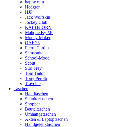
happy rain
Hedgren
HJP
Jack Wolfskin
Jockey Club
KATTBJØRN
Malique By Me
Money Maker
OAK25
Pierre Cardin
Samsonite
School-Mood
Scout
Suri Frey
Tom Tailor
Tony Perotti
Travelite
Taschen
Handtaschen
Schultertaschen
Shopper
Beuteltaschen
Umhängetaschen
Akten & Laptoptaschen
Handgelenktaschen