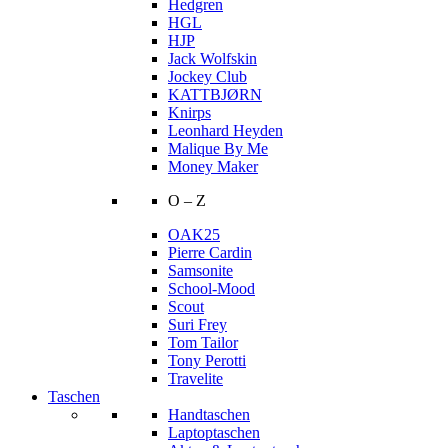
Hedgren
HGL
HJP
Jack Wolfskin
Jockey Club
KATTBJØRN
Knirps
Leonhard Heyden
Malique By Me
Money Maker
O – Z
OAK25
Pierre Cardin
Samsonite
School-Mood
Scout
Suri Frey
Tom Tailor
Tony Perotti
Travelite
Taschen
Handtaschen
Laptoptaschen