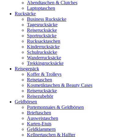
Abendtaschen & Clutches
Laptoptaschen
Rucksäcke
Business Rucksäcke
Tagesrucksäcke
Reiserucksäcke
Sportrucksäcke
Rucksacktaschen
Kinderrucksäcke
Schulrucksäcke
Wanderrucksäcke
Trekkingrucksäcke
Reisegepäck
Koffer & Trolleys
Reisetaschen
Kosmetiktaschen & Beauty Cases
Reiserucksäcke
Reisezubehör
Geldbörsen
Portemonnaies & Geldbörsen
Brieftaschen
Ausweistaschen
Karten-Etuis
Geldklammern
Kellnertaschen & Halfter