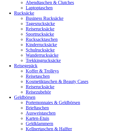
Abendtaschen & Clutches
Laptoptaschen
Rucksäcke
Business Rucksäcke
Tagesrucksäcke
Reiserucksäcke
Sportrucksäcke
Rucksacktaschen
Kinderrucksäcke
Schulrucksäcke
Wanderrucksäcke
Trekkingrucksäcke
Reisegepäck
Koffer & Trolleys
Reisetaschen
Kosmetiktaschen & Beauty Cases
Reiserucksäcke
Reisezubehör
Geldbörsen
Portemonnaies & Geldbörsen
Brieftaschen
Ausweistaschen
Karten-Etuis
Geldklammern
Kellnertaschen & Halfter