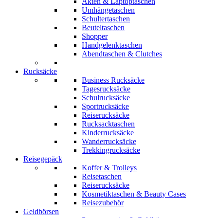
Akten & Laptoptaschen
Umhängetaschen
Schultertaschen
Beuteltaschen
Shopper
Handgelenktaschen
Abendtaschen & Clutches
Rucksäcke
Business Rucksäcke
Tagesrucksäcke
Schulrucksäcke
Sportrucksäcke
Reiserucksäcke
Rucksacktaschen
Kinderrucksäcke
Wanderrucksäcke
Trekkingrucksäcke
Reisegepäck
Koffer & Trolleys
Reisetaschen
Reiserucksäcke
Kosmetiktaschen & Beauty Cases
Reisezubehör
Geldbörsen