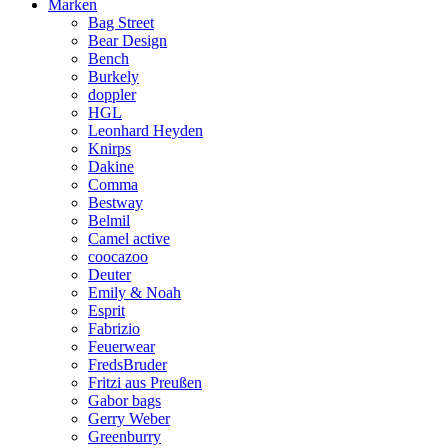
Marken
Bag Street
Bear Design
Bench
Burkely
doppler
HGL
Leonhard Heyden
Knirps
Dakine
Comma
Bestway
Belmil
Camel active
coocazoo
Deuter
Emily & Noah
Esprit
Fabrizio
Feuerwear
FredsBruder
Fritzi aus Preußen
Gabor bags
Gerry Weber
Greenburry