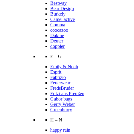
Bestway
Bear Design
Burkely
Camel active
Comma
coocazoo
Dakine
Deuter
doppler
E – G
Emily & Noah
Esprit
Fabrizio
Feuerwear
FredsBruder
Fritzi aus Preußen
Gabor bags
Gerry Weber
Greenburry
H – N
happy rain