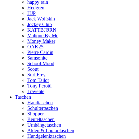
happy rain
Hedgren
HJP
Jack Wolfskin
Jockey Club
KATTBJØRN
Malique By Me
Money Maker
OAK25
Pierre Cardin
Samsonite
School-Mood
Scout
Suri Frey
Tom Tailor
Tony Perotti
Travelite
Taschen
Handtaschen
Schultertaschen
Shopper
Beuteltaschen
Umhängetaschen
Akten & Laptoptaschen
Handgelenktaschen