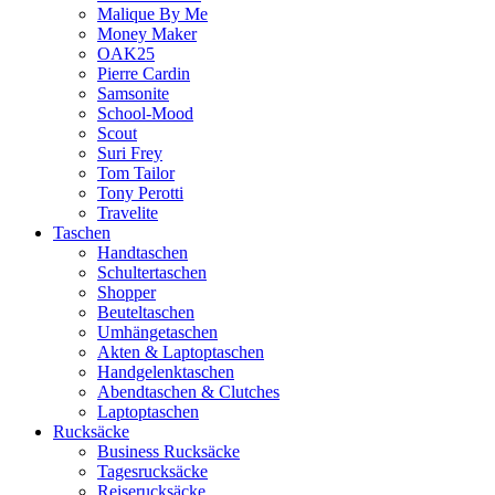
Malique By Me
Money Maker
OAK25
Pierre Cardin
Samsonite
School-Mood
Scout
Suri Frey
Tom Tailor
Tony Perotti
Travelite
Taschen
Handtaschen
Schultertaschen
Shopper
Beuteltaschen
Umhängetaschen
Akten & Laptoptaschen
Handgelenktaschen
Abendtaschen & Clutches
Laptoptaschen
Rucksäcke
Business Rucksäcke
Tagesrucksäcke
Reiserucksäcke