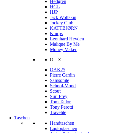
Hedgren
HGL
HJP
Jack Wolfskin
Jockey Club
KATTBJØRN
Knirps
Leonhard Heyden
Malique By Me
Money Maker
O – Z
OAK25
Pierre Cardin
Samsonite
School-Mood
Scout
Suri Frey
Tom Tailor
Tony Perotti
Travelite
Taschen
Handtaschen
Laptoptaschen