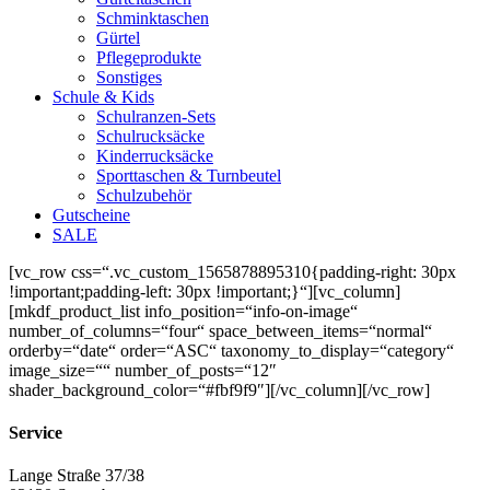
Schminktaschen
Gürtel
Pflegeprodukte
Sonstiges
Schule & Kids
Schulranzen-Sets
Schulrucksäcke
Kinderrucksäcke
Sporttaschen & Turnbeutel
Schulzubehör
Gutscheine
SALE
[vc_row css=“.vc_custom_1565878895310{padding-right: 30px
!important;padding-left: 30px !important;}“][vc_column]
[mkdf_product_list info_position=“info-on-image“
number_of_columns=“four“ space_between_items=“normal“
orderby=“date“ order=“ASC“ taxonomy_to_display=“category“
image_size=““ number_of_posts=“12″
shader_background_color=“#fbf9f9″][/vc_column][/vc_row]
Service
Lange Straße 37/38