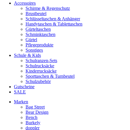
Accessoires
Schirme & Regenschutz
Brustbeutel
Schlüsseltaschen & Anhänger
Handytaschen & Tablettaschen
Gürteltaschen
Schminktaschen
Gürtel
Pflegeprodukte
Sonstiges
Schule & Kids
Schulranzen-Sets
Schulrucksäcke
Kinderrucksäcke
Sporttaschen & Turnbeutel
Schulzubehör
Gutscheine
SALE
Marken
Bag Street
Bear Design
Bench
Burkely
doppler