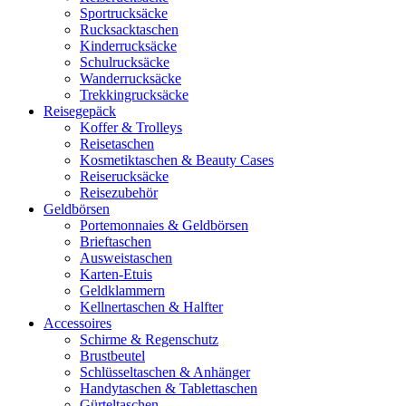
Sportrucksäcke
Rucksacktaschen
Kinderrucksäcke
Schulrucksäcke
Wanderrucksäcke
Trekkingrucksäcke
Reisegepäck
Koffer & Trolleys
Reisetaschen
Kosmetiktaschen & Beauty Cases
Reiserucksäcke
Reisezubehör
Geldbörsen
Portemonnaies & Geldbörsen
Brieftaschen
Ausweistaschen
Karten-Etuis
Geldklammern
Kellnertaschen & Halfter
Accessoires
Schirme & Regenschutz
Brustbeutel
Schlüsseltaschen & Anhänger
Handytaschen & Tablettaschen
Gürteltaschen