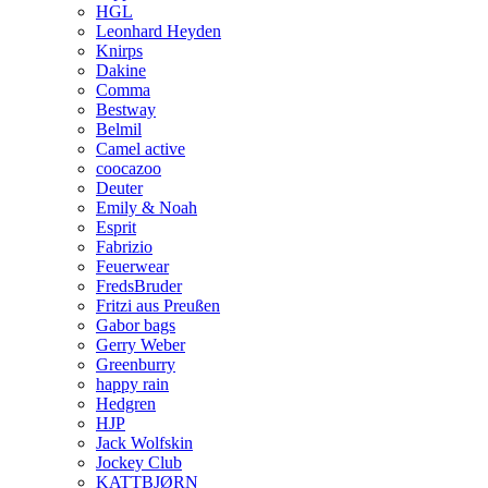
HGL
Leonhard Heyden
Knirps
Dakine
Comma
Bestway
Belmil
Camel active
coocazoo
Deuter
Emily & Noah
Esprit
Fabrizio
Feuerwear
FredsBruder
Fritzi aus Preußen
Gabor bags
Gerry Weber
Greenburry
happy rain
Hedgren
HJP
Jack Wolfskin
Jockey Club
KATTBJØRN