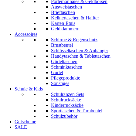
Portemonnaies & Geldbörsen
Ausweistaschen
Brieftaschen
Kellnertaschen & Halfter
Karten-Etuis
Geldklammern
Accessoires
Schirme & Regenschutz
Brustbeutel
Schlüsseltaschen & Anhänger
Handytaschen & Tablettaschen
Gürteltaschen
Schminktaschen
Gürtel
Pflegeprodukte
Sonstiges
Schule & Kids
Schulranzen-Sets
Schulrucksäcke
Kinderrucksäcke
Sporttaschen & Turnbeutel
Schulzubehör
Gutscheine
SALE