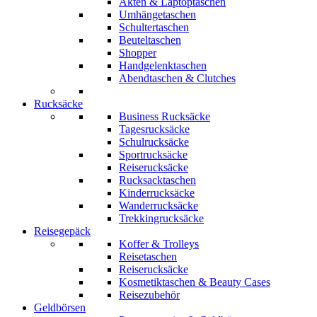
Akten & Laptoptaschen
Umhängetaschen
Schultertaschen
Beuteltaschen
Shopper
Handgelenktaschen
Abendtaschen & Clutches
Rucksäcke
Business Rucksäcke
Tagesrucksäcke
Schulrucksäcke
Sportrucksäcke
Reiserucksäcke
Rucksacktaschen
Kinderrucksäcke
Wanderrucksäcke
Trekkingrucksäcke
Reisegepäck
Koffer & Trolleys
Reisetaschen
Reiserucksäcke
Kosmetiktaschen & Beauty Cases
Reisezubehör
Geldbörsen