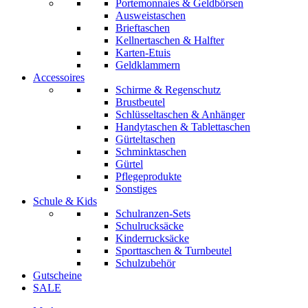
Portemonnaies & Geldbörsen
Ausweistaschen
Brieftaschen
Kellnertaschen & Halfter
Karten-Etuis
Geldklammern
Accessoires
Schirme & Regenschutz
Brustbeutel
Schlüsseltaschen & Anhänger
Handytaschen & Tablettaschen
Gürteltaschen
Schminktaschen
Gürtel
Pflegeprodukte
Sonstiges
Schule & Kids
Schulranzen-Sets
Schulrucksäcke
Kinderrucksäcke
Sporttaschen & Turnbeutel
Schulzubehör
Gutscheine
SALE