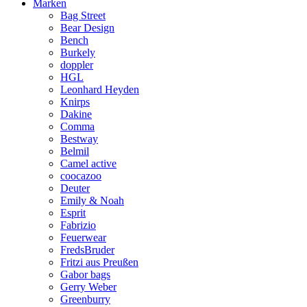
Marken
Bag Street
Bear Design
Bench
Burkely
doppler
HGL
Leonhard Heyden
Knirps
Dakine
Comma
Bestway
Belmil
Camel active
coocazoo
Deuter
Emily & Noah
Esprit
Fabrizio
Feuerwear
FredsBruder
Fritzi aus Preußen
Gabor bags
Gerry Weber
Greenburry