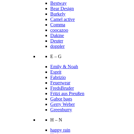
Bestway
Bear Design
Burkely
Camel active
Comma
coocazoo
Dakine
Deuter
doppler
E – G
Emily & Noah
Esprit
Fabrizio
Feuerwear
FredsBruder
Fritzi aus Preußen
Gabor bags
Gerry Weber
Greenburry
H – N
happy rain