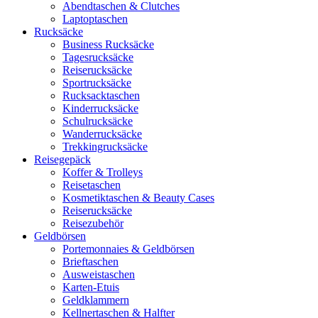
Abendtaschen & Clutches
Laptoptaschen
Rucksäcke
Business Rucksäcke
Tagesrucksäcke
Reiserucksäcke
Sportrucksäcke
Rucksacktaschen
Kinderrucksäcke
Schulrucksäcke
Wanderrucksäcke
Trekkingrucksäcke
Reisegepäck
Koffer & Trolleys
Reisetaschen
Kosmetiktaschen & Beauty Cases
Reiserucksäcke
Reisezubehör
Geldbörsen
Portemonnaies & Geldbörsen
Brieftaschen
Ausweistaschen
Karten-Etuis
Geldklammern
Kellnertaschen & Halfter