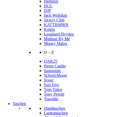
Hedgren
HGL
HJP
Jack Wolfskin
Jockey Club
KATTBJØRN
Knirps
Leonhard Heyden
Malique By Me
Money Maker
O – Z
OAK25
Pierre Cardin
Samsonite
School-Mood
Scout
Suri Frey
Tom Tailor
Tony Perotti
Travelite
Taschen
Handtaschen
Laptoptaschen