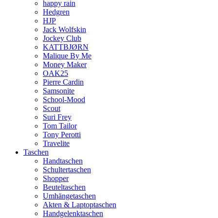
happy rain
Hedgren
HJP
Jack Wolfskin
Jockey Club
KATTBJØRN
Malique By Me
Money Maker
OAK25
Pierre Cardin
Samsonite
School-Mood
Scout
Suri Frey
Tom Tailor
Tony Perotti
Travelite
Taschen
Handtaschen
Schultertaschen
Shopper
Beuteltaschen
Umhängetaschen
Akten & Laptoptaschen
Handgelenktaschen