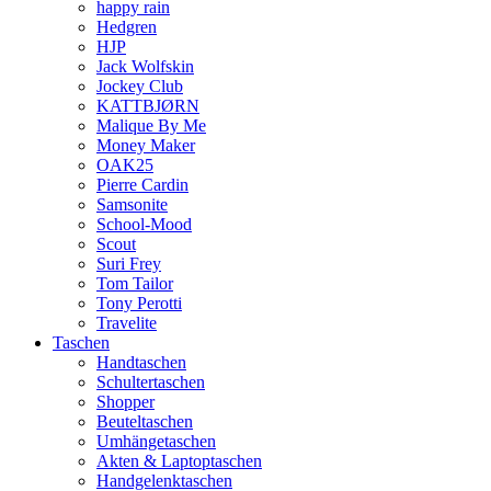
happy rain
Hedgren
HJP
Jack Wolfskin
Jockey Club
KATTBJØRN
Malique By Me
Money Maker
OAK25
Pierre Cardin
Samsonite
School-Mood
Scout
Suri Frey
Tom Tailor
Tony Perotti
Travelite
Taschen
Handtaschen
Schultertaschen
Shopper
Beuteltaschen
Umhängetaschen
Akten & Laptoptaschen
Handgelenktaschen