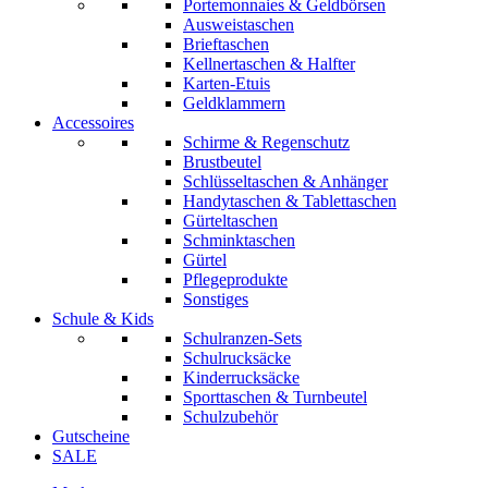
Portemonnaies & Geldbörsen
Ausweistaschen
Brieftaschen
Kellnertaschen & Halfter
Karten-Etuis
Geldklammern
Accessoires
Schirme & Regenschutz
Brustbeutel
Schlüsseltaschen & Anhänger
Handytaschen & Tablettaschen
Gürteltaschen
Schminktaschen
Gürtel
Pflegeprodukte
Sonstiges
Schule & Kids
Schulranzen-Sets
Schulrucksäcke
Kinderrucksäcke
Sporttaschen & Turnbeutel
Schulzubehör
Gutscheine
SALE