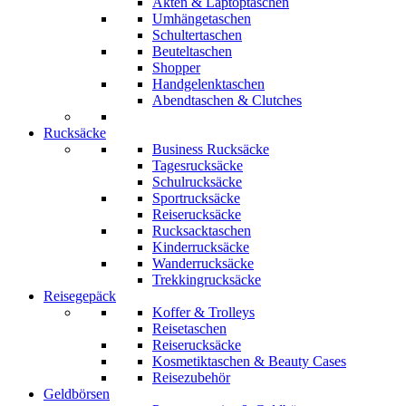
Akten & Laptoptaschen
Umhängetaschen
Schultertaschen
Beuteltaschen
Shopper
Handgelenktaschen
Abendtaschen & Clutches
Rucksäcke
Business Rucksäcke
Tagesrucksäcke
Schulrucksäcke
Sportrucksäcke
Reiserucksäcke
Rucksacktaschen
Kinderrucksäcke
Wanderrucksäcke
Trekkingrucksäcke
Reisegepäck
Koffer & Trolleys
Reisetaschen
Reiserucksäcke
Kosmetiktaschen & Beauty Cases
Reisezubehör
Geldbörsen