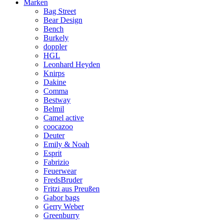
Marken
Bag Street
Bear Design
Bench
Burkely
doppler
HGL
Leonhard Heyden
Knirps
Dakine
Comma
Bestway
Belmil
Camel active
coocazoo
Deuter
Emily & Noah
Esprit
Fabrizio
Feuerwear
FredsBruder
Fritzi aus Preußen
Gabor bags
Gerry Weber
Greenburry