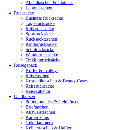
Abendtaschen & Clutches
Laptoptaschen
Rucksäcke
Business Rucksäcke
Tagesrucksäcke
Reiserucksäcke
Sportrucksäcke
Rucksacktaschen
Kinderrucksäcke
Schulrucksäcke
Wanderrucksäcke
Trekkingrucksäcke
Reisegepäck
Koffer & Trolleys
Reisetaschen
Kosmetiktaschen & Beauty Cases
Reiserucksäcke
Reisezubehör
Geldbörsen
Portemonnaies & Geldbörsen
Brieftaschen
Ausweistaschen
Karten-Etuis
Geldklammern
Kellnertaschen & Halfter