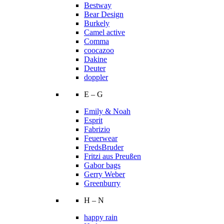
Bestway
Bear Design
Burkely
Camel active
Comma
coocazoo
Dakine
Deuter
doppler
E – G
Emily & Noah
Esprit
Fabrizio
Feuerwear
FredsBruder
Fritzi aus Preußen
Gabor bags
Gerry Weber
Greenburry
H – N
happy rain