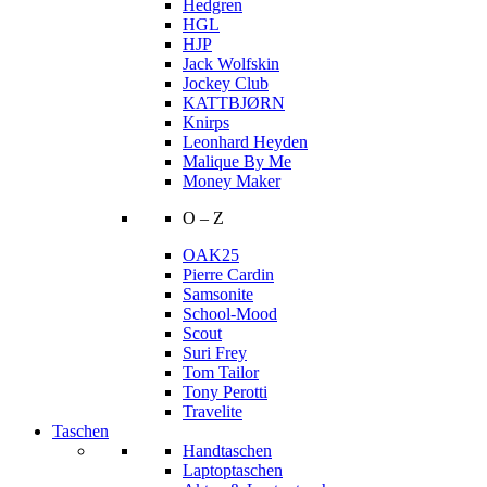
Hedgren
HGL
HJP
Jack Wolfskin
Jockey Club
KATTBJØRN
Knirps
Leonhard Heyden
Malique By Me
Money Maker
O – Z
OAK25
Pierre Cardin
Samsonite
School-Mood
Scout
Suri Frey
Tom Tailor
Tony Perotti
Travelite
Taschen
Handtaschen
Laptoptaschen