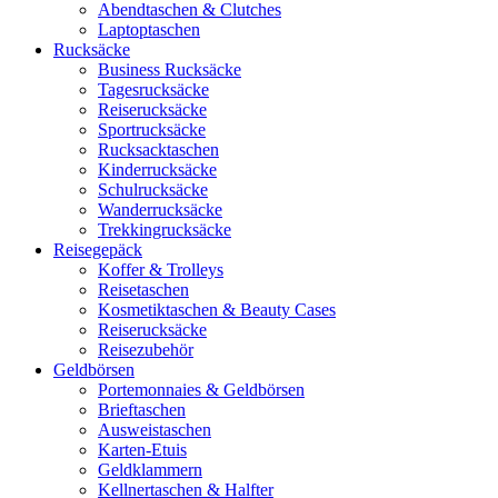
Abendtaschen & Clutches
Laptoptaschen
Rucksäcke
Business Rucksäcke
Tagesrucksäcke
Reiserucksäcke
Sportrucksäcke
Rucksacktaschen
Kinderrucksäcke
Schulrucksäcke
Wanderrucksäcke
Trekkingrucksäcke
Reisegepäck
Koffer & Trolleys
Reisetaschen
Kosmetiktaschen & Beauty Cases
Reiserucksäcke
Reisezubehör
Geldbörsen
Portemonnaies & Geldbörsen
Brieftaschen
Ausweistaschen
Karten-Etuis
Geldklammern
Kellnertaschen & Halfter