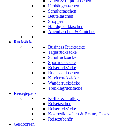
Akten & Laptoptaschen
Umhängetaschen
Schultertaschen
Beuteltaschen
Shopper
Handgelenktaschen
Abendtaschen & Clutches
Rucksäcke
Business Rucksäcke
Tagesrucksäcke
Schulrucksäcke
Sportrucksäcke
Reiserucksäcke
Rucksacktaschen
Kinderrucksäcke
Wanderrucksäcke
Trekkingrucksäcke
Reisegepäck
Koffer & Trolleys
Reisetaschen
Reiserucksäcke
Kosmetiktaschen & Beauty Cases
Reisezubehör
Geldbörsen