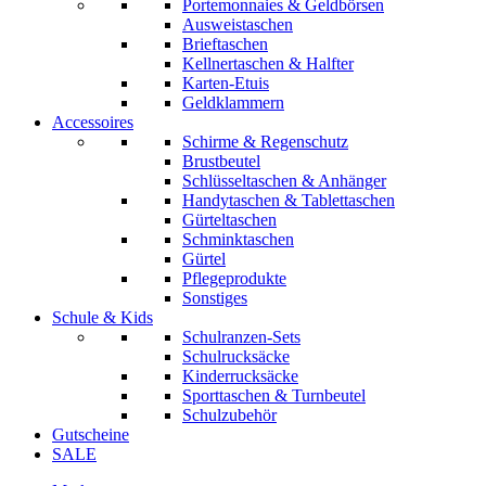
Portemonnaies & Geldbörsen
Ausweistaschen
Brieftaschen
Kellnertaschen & Halfter
Karten-Etuis
Geldklammern
Accessoires
Schirme & Regenschutz
Brustbeutel
Schlüsseltaschen & Anhänger
Handytaschen & Tablettaschen
Gürteltaschen
Schminktaschen
Gürtel
Pflegeprodukte
Sonstiges
Schule & Kids
Schulranzen-Sets
Schulrucksäcke
Kinderrucksäcke
Sporttaschen & Turnbeutel
Schulzubehör
Gutscheine
SALE