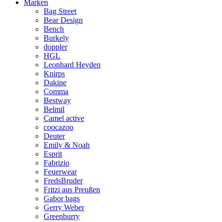
Marken
Bag Street
Bear Design
Bench
Burkely
doppler
HGL
Leonhard Heyden
Knirps
Dakine
Comma
Bestway
Belmil
Camel active
coocazoo
Deuter
Emily & Noah
Esprit
Fabrizio
Feuerwear
FredsBruder
Fritzi aus Preußen
Gabor bags
Gerry Weber
Greenburry