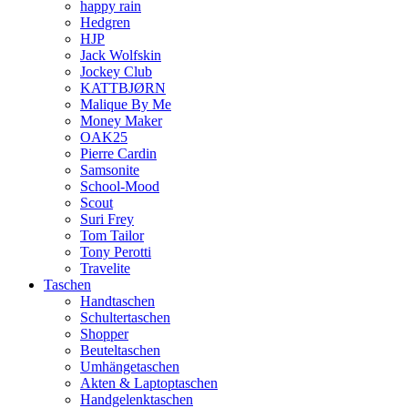
happy rain
Hedgren
HJP
Jack Wolfskin
Jockey Club
KATTBJØRN
Malique By Me
Money Maker
OAK25
Pierre Cardin
Samsonite
School-Mood
Scout
Suri Frey
Tom Tailor
Tony Perotti
Travelite
Taschen
Handtaschen
Schultertaschen
Shopper
Beuteltaschen
Umhängetaschen
Akten & Laptoptaschen
Handgelenktaschen