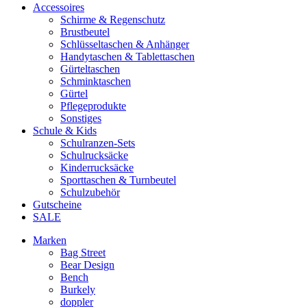
Accessoires
Schirme & Regenschutz
Brustbeutel
Schlüsseltaschen & Anhänger
Handytaschen & Tablettaschen
Gürteltaschen
Schminktaschen
Gürtel
Pflegeprodukte
Sonstiges
Schule & Kids
Schulranzen-Sets
Schulrucksäcke
Kinderrucksäcke
Sporttaschen & Turnbeutel
Schulzubehör
Gutscheine
SALE
Marken
Bag Street
Bear Design
Bench
Burkely
doppler