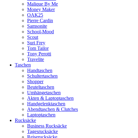
Malique By Me
Money Maker
OAK25
Pierre Cardin
Samsonite
School-Mood
Scout
Suri Frey
Tom Tailor
Tony Perotti
Travelite
Taschen
Handtaschen
Schultertaschen
Shopper
Beuteltaschen
Umhängetaschen
Akten & Laptoptaschen
Handgelenktaschen
Abendtaschen & Clutches
Laptoptaschen
Rucksäcke
Business Rucksäcke
Tagesrucksäcke
Reiserucksäcke