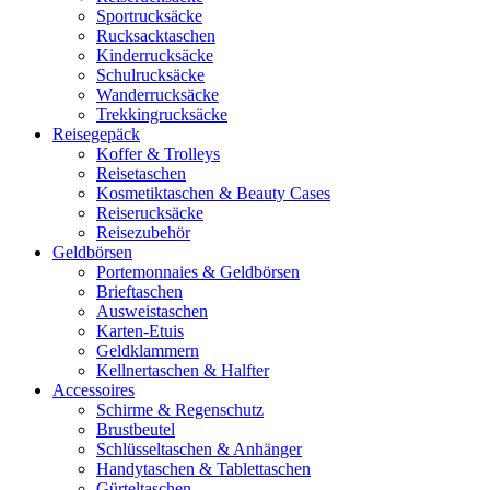
Sportrucksäcke
Rucksacktaschen
Kinderrucksäcke
Schulrucksäcke
Wanderrucksäcke
Trekkingrucksäcke
Reisegepäck
Koffer & Trolleys
Reisetaschen
Kosmetiktaschen & Beauty Cases
Reiserucksäcke
Reisezubehör
Geldbörsen
Portemonnaies & Geldbörsen
Brieftaschen
Ausweistaschen
Karten-Etuis
Geldklammern
Kellnertaschen & Halfter
Accessoires
Schirme & Regenschutz
Brustbeutel
Schlüsseltaschen & Anhänger
Handytaschen & Tablettaschen
Gürteltaschen