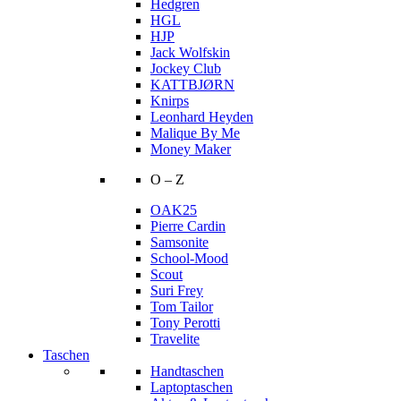
Hedgren
HGL
HJP
Jack Wolfskin
Jockey Club
KATTBJØRN
Knirps
Leonhard Heyden
Malique By Me
Money Maker
O – Z
OAK25
Pierre Cardin
Samsonite
School-Mood
Scout
Suri Frey
Tom Tailor
Tony Perotti
Travelite
Taschen
Handtaschen
Laptoptaschen