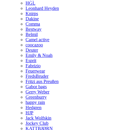
HGL
Leonhard Heyden
Knirps
Dakine
Comma
Bestway
Belmil
Camel active
coocazoo
Deuter
Emily & Noah
Esprit
Fabrizio
Feuerwear
FredsBruder
Fritzi aus Preußen
Gabor bags
Gerry Weber
Greenburry
happy rain
Hedgren
HJP
Jack Wolfskin
Jockey Club
KATTBJØRN