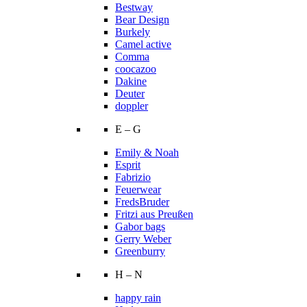
Bestway
Bear Design
Burkely
Camel active
Comma
coocazoo
Dakine
Deuter
doppler
E – G
Emily & Noah
Esprit
Fabrizio
Feuerwear
FredsBruder
Fritzi aus Preußen
Gabor bags
Gerry Weber
Greenburry
H – N
happy rain