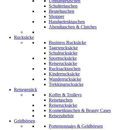
Umhängetaschen
Schultertaschen
Beuteltaschen
Shopper
Handgelenktaschen
Abendtaschen & Clutches
Rucksäcke
Business Rucksäcke
Tagesrucksäcke
Schulrucksäcke
Sportrucksäcke
Reiserucksäcke
Rucksacktaschen
Kinderrucksäcke
Wanderrucksäcke
Trekkingrucksäcke
Reisegepäck
Koffer & Trolleys
Reisetaschen
Reiserucksäcke
Kosmetiktaschen & Beauty Cases
Reisezubehör
Geldbörsen
Portemonnaies & Geldbörsen