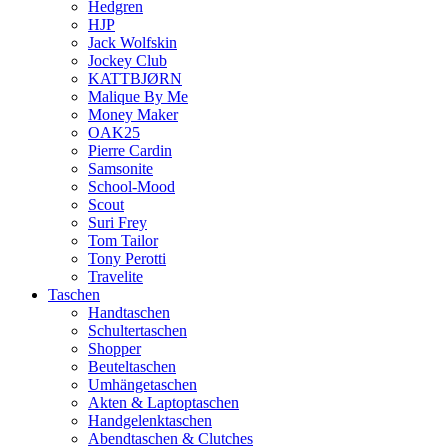
Hedgren
HJP
Jack Wolfskin
Jockey Club
KATTBJØRN
Malique By Me
Money Maker
OAK25
Pierre Cardin
Samsonite
School-Mood
Scout
Suri Frey
Tom Tailor
Tony Perotti
Travelite
Taschen
Handtaschen
Schultertaschen
Shopper
Beuteltaschen
Umhängetaschen
Akten & Laptoptaschen
Handgelenktaschen
Abendtaschen & Clutches