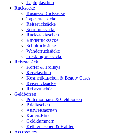
Laptoptaschen
Rucksäcke
Business Rucksäcke
Tagesrucksäcke
Reiserucksäcke
Sportrucksäcke
Rucksacktaschen
Kinderrucksäcke
Schulrucksäcke
Wanderrucksäcke
Trekkingrucksäcke
Reisegepäck
Koffer & Trolleys
Reisetaschen
Kosmetiktaschen & Beauty Cases
Reiserucksäcke
Reisezubehör
Geldbörsen
Portemonnaies & Geldbörsen
Brieftaschen
Ausweistaschen
Karten-Etuis
Geldklammern
Kellnertaschen & Halfter
Accessoires