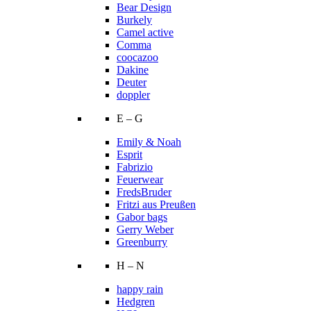
Bear Design
Burkely
Camel active
Comma
coocazoo
Dakine
Deuter
doppler
E – G
Emily & Noah
Esprit
Fabrizio
Feuerwear
FredsBruder
Fritzi aus Preußen
Gabor bags
Gerry Weber
Greenburry
H – N
happy rain
Hedgren