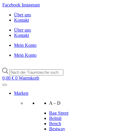
Zum
Facebook
Instagram
Inhalt
Über uns
wechseln
Kontakt
Über uns
Kontakt
Mein Konto
Mein Konto
Products
search
0,00
€
0
Warenkorb
Marken
A – D
Bag Street
Belmil
Bench
Bestway