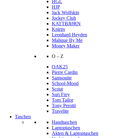
HGL
HJP
Jack Wolfskin
Jockey Club
KATTBJØRN
Knirps
Leonhard Heyden
Malique By Me
Money Maker
O – Z
OAK25
Pierre Cardin
Samsonite
School-Mood
Scout
Suri Frey
Tom Tailor
Tony Perotti
Travelite
Taschen
Handtaschen
Laptoptaschen
Akten & Laptoptaschen