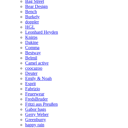
Bag Street
Bear Design
Bench
Burkely
doppler
HGL
Leonhard Heyden
Knirps
Dakine
Comma
Bestway
Belmil
Camel active
coocazoo
Deuter
Emily & Noah
Esprit
Fabrizio
Feuerwear
FredsBruder
Fritzi aus Preußen
Gabor bags
Gerry Weber
Greenburry
happy rain