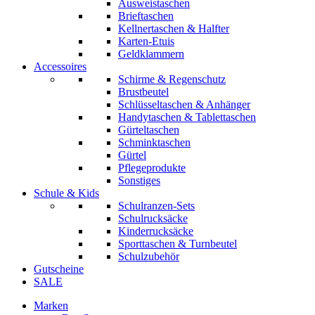
Ausweistaschen
Brieftaschen
Kellnertaschen & Halfter
Karten-Etuis
Geldklammern
Accessoires
Schirme & Regenschutz
Brustbeutel
Schlüsseltaschen & Anhänger
Handytaschen & Tablettaschen
Gürteltaschen
Schminktaschen
Gürtel
Pflegeprodukte
Sonstiges
Schule & Kids
Schulranzen-Sets
Schulrucksäcke
Kinderrucksäcke
Sporttaschen & Turnbeutel
Schulzubehör
Gutscheine
SALE
Marken