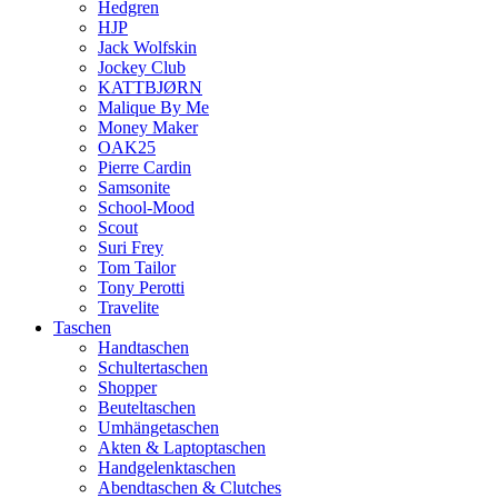
Hedgren
HJP
Jack Wolfskin
Jockey Club
KATTBJØRN
Malique By Me
Money Maker
OAK25
Pierre Cardin
Samsonite
School-Mood
Scout
Suri Frey
Tom Tailor
Tony Perotti
Travelite
Taschen
Handtaschen
Schultertaschen
Shopper
Beuteltaschen
Umhängetaschen
Akten & Laptoptaschen
Handgelenktaschen
Abendtaschen & Clutches