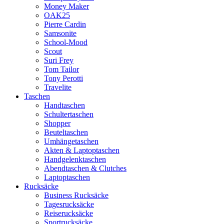
Money Maker
OAK25
Pierre Cardin
Samsonite
School-Mood
Scout
Suri Frey
Tom Tailor
Tony Perotti
Travelite
Taschen
Handtaschen
Schultertaschen
Shopper
Beuteltaschen
Umhängetaschen
Akten & Laptoptaschen
Handgelenktaschen
Abendtaschen & Clutches
Laptoptaschen
Rucksäcke
Business Rucksäcke
Tagesrucksäcke
Reiserucksäcke
Sportrucksäcke