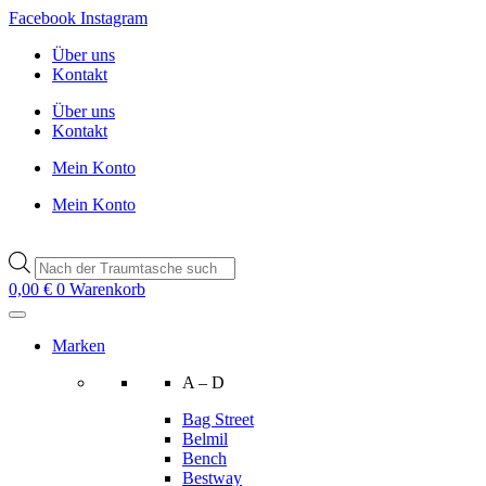
Zum
Facebook
Instagram
Inhalt
Über uns
wechseln
Kontakt
Über uns
Kontakt
Mein Konto
Mein Konto
Products
search
0,00
€
0
Warenkorb
Marken
A – D
Bag Street
Belmil
Bench
Bestway