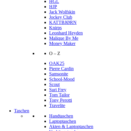
HGL
HJP
Jack Wolfskin
Jockey Club
KATTBJØRN
Knirps
Leonhard Heyden
Malique By Me
Money Maker
O – Z
OAK25
Pierre Cardin
Samsonite
School-Mood
Scout
Suri Frey
Tom Tailor
Tony Perotti
Travelite
Taschen
Handtaschen
Laptoptaschen
Akten & Laptoptaschen