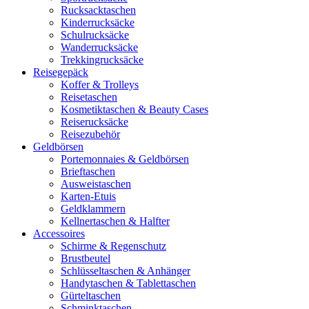
Rucksacktaschen
Kinderrucksäcke
Schulrucksäcke
Wanderrucksäcke
Trekkingrucksäcke
Reisegepäck
Koffer & Trolleys
Reisetaschen
Kosmetiktaschen & Beauty Cases
Reiserucksäcke
Reisezubehör
Geldbörsen
Portemonnaies & Geldbörsen
Brieftaschen
Ausweistaschen
Karten-Etuis
Geldklammern
Kellnertaschen & Halfter
Accessoires
Schirme & Regenschutz
Brustbeutel
Schlüsseltaschen & Anhänger
Handytaschen & Tablettaschen
Gürteltaschen
Schminktaschen