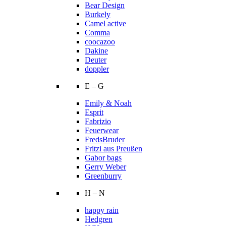
Bear Design
Burkely
Camel active
Comma
coocazoo
Dakine
Deuter
doppler
E – G
Emily & Noah
Esprit
Fabrizio
Feuerwear
FredsBruder
Fritzi aus Preußen
Gabor bags
Gerry Weber
Greenburry
H – N
happy rain
Hedgren