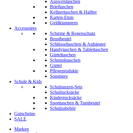
Ausweistaschen
Brieftaschen
Kellnertaschen & Halfter
Karten-Etuis
Geldklammern
Accessoires
Schirme & Regenschutz
Brustbeutel
Schlüsseltaschen & Anhänger
Handytaschen & Tablettaschen
Gürteltaschen
Schminktaschen
Gürtel
Pflegeprodukte
Sonstiges
Schule & Kids
Schulranzen-Sets
Schulrucksäcke
Kinderrucksäcke
Sporttaschen & Turnbeutel
Schulzubehör
Gutscheine
SALE
Marken