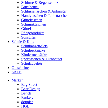
Schirme & Regenschutz
Brustbeutel
Schlüsseltaschen & Anhänger
Handytaschen & Tablettaschen
Gürteltaschen
Schminktaschen
Gürtel
Pflegeprodukte
Sonstiges
Schule & Kids
Schulranzen-Sets
Schulrucksäcke
Kinderrucksäcke
Sporttaschen & Turnbeutel
Schulzubehör
Gutscheine
SALE
Marken
Bag Street
Bear Design
Bench
Burkely
doppler
HGL