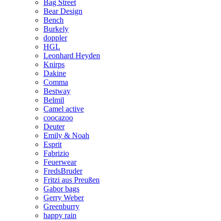
Bag Street
Bear Design
Bench
Burkely
doppler
HGL
Leonhard Heyden
Knirps
Dakine
Comma
Bestway
Belmil
Camel active
coocazoo
Deuter
Emily & Noah
Esprit
Fabrizio
Feuerwear
FredsBruder
Fritzi aus Preußen
Gabor bags
Gerry Weber
Greenburry
happy rain