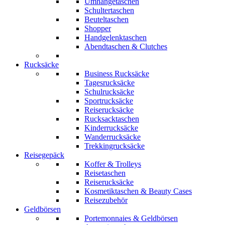
Umhängetaschen
Schultertaschen
Beuteltaschen
Shopper
Handgelenktaschen
Abendtaschen & Clutches
Rucksäcke
Business Rucksäcke
Tagesrucksäcke
Schulrucksäcke
Sportrucksäcke
Reiserucksäcke
Rucksacktaschen
Kinderrucksäcke
Wanderrucksäcke
Trekkingrucksäcke
Reisegepäck
Koffer & Trolleys
Reisetaschen
Reiserucksäcke
Kosmetiktaschen & Beauty Cases
Reisezubehör
Geldbörsen
Portemonnaies & Geldbörsen