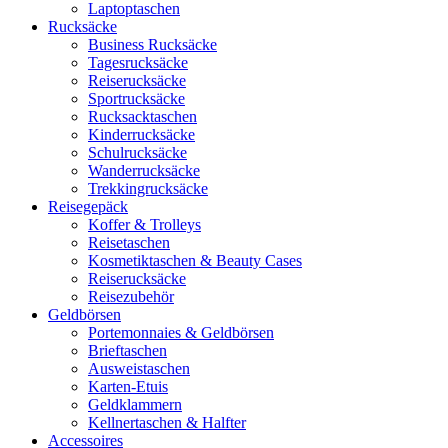
Laptoptaschen
Rucksäcke
Business Rucksäcke
Tagesrucksäcke
Reiserucksäcke
Sportrucksäcke
Rucksacktaschen
Kinderrucksäcke
Schulrucksäcke
Wanderrucksäcke
Trekkingrucksäcke
Reisegepäck
Koffer & Trolleys
Reisetaschen
Kosmetiktaschen & Beauty Cases
Reiserucksäcke
Reisezubehör
Geldbörsen
Portemonnaies & Geldbörsen
Brieftaschen
Ausweistaschen
Karten-Etuis
Geldklammern
Kellnertaschen & Halfter
Accessoires