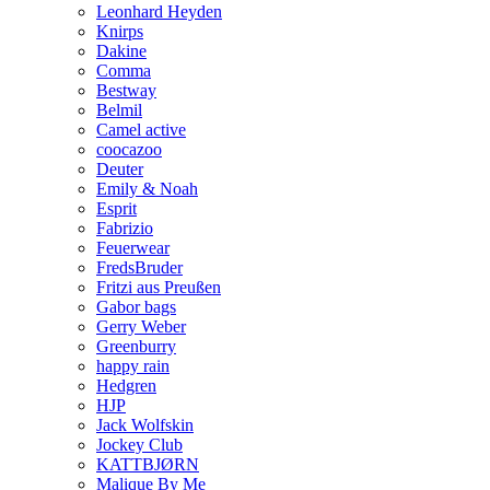
Leonhard Heyden
Knirps
Dakine
Comma
Bestway
Belmil
Camel active
coocazoo
Deuter
Emily & Noah
Esprit
Fabrizio
Feuerwear
FredsBruder
Fritzi aus Preußen
Gabor bags
Gerry Weber
Greenburry
happy rain
Hedgren
HJP
Jack Wolfskin
Jockey Club
KATTBJØRN
Malique By Me