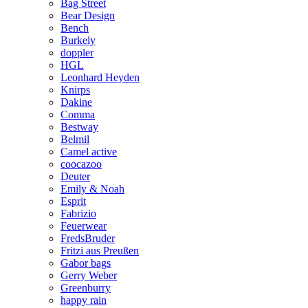
Bag Street
Bear Design
Bench
Burkely
doppler
HGL
Leonhard Heyden
Knirps
Dakine
Comma
Bestway
Belmil
Camel active
coocazoo
Deuter
Emily & Noah
Esprit
Fabrizio
Feuerwear
FredsBruder
Fritzi aus Preußen
Gabor bags
Gerry Weber
Greenburry
happy rain