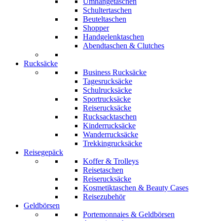
Umhängetaschen
Schultertaschen
Beuteltaschen
Shopper
Handgelenktaschen
Abendtaschen & Clutches
Rucksäcke
Business Rucksäcke
Tagesrucksäcke
Schulrucksäcke
Sportrucksäcke
Reiserucksäcke
Rucksacktaschen
Kinderrucksäcke
Wanderrucksäcke
Trekkingrucksäcke
Reisegepäck
Koffer & Trolleys
Reisetaschen
Reiserucksäcke
Kosmetiktaschen & Beauty Cases
Reisezubehör
Geldbörsen
Portemonnaies & Geldbörsen