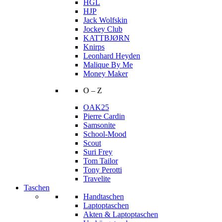
HGL
HJP
Jack Wolfskin
Jockey Club
KATTBJØRN
Knirps
Leonhard Heyden
Malique By Me
Money Maker
O – Z
OAK25
Pierre Cardin
Samsonite
School-Mood
Scout
Suri Frey
Tom Tailor
Tony Perotti
Travelite
Taschen
Handtaschen
Laptoptaschen
Akten & Laptoptaschen