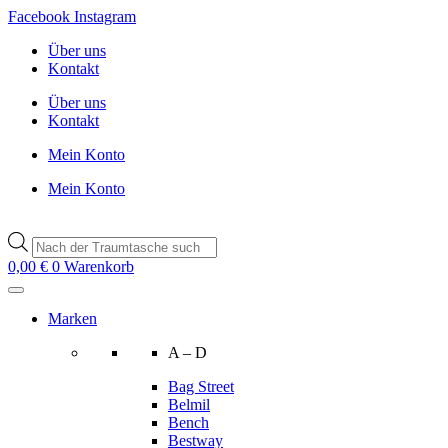
Zum
Facebook
Instagram
Inhalt
Über uns
wechseln
Kontakt
Über uns
Kontakt
Mein Konto
Mein Konto
Products
search
0,00
€
0
Warenkorb
Marken
A – D
Bag Street
Belmil
Bench
Bestway