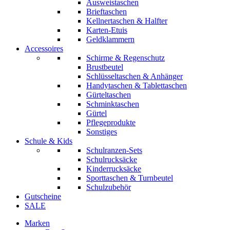
Ausweistaschen
Brieftaschen
Kellnertaschen & Halfter
Karten-Etuis
Geldklammern
Accessoires
Schirme & Regenschutz
Brustbeutel
Schlüsseltaschen & Anhänger
Handytaschen & Tablettaschen
Gürteltaschen
Schminktaschen
Gürtel
Pflegeprodukte
Sonstiges
Schule & Kids
Schulranzen-Sets
Schulrucksäcke
Kinderrucksäcke
Sporttaschen & Turnbeutel
Schulzubehör
Gutscheine
SALE
Marken