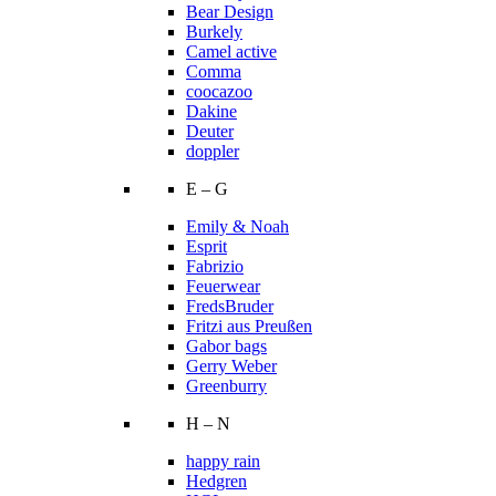
Bear Design
Burkely
Camel active
Comma
coocazoo
Dakine
Deuter
doppler
E – G
Emily & Noah
Esprit
Fabrizio
Feuerwear
FredsBruder
Fritzi aus Preußen
Gabor bags
Gerry Weber
Greenburry
H – N
happy rain
Hedgren