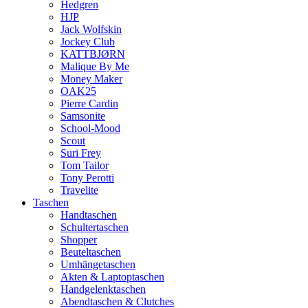
Hedgren
HJP
Jack Wolfskin
Jockey Club
KATTBJØRN
Malique By Me
Money Maker
OAK25
Pierre Cardin
Samsonite
School-Mood
Scout
Suri Frey
Tom Tailor
Tony Perotti
Travelite
Taschen
Handtaschen
Schultertaschen
Shopper
Beuteltaschen
Umhängetaschen
Akten & Laptoptaschen
Handgelenktaschen
Abendtaschen & Clutches