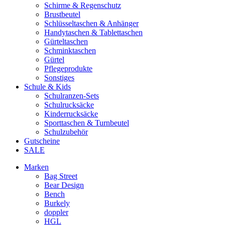
Schirme & Regenschutz
Brustbeutel
Schlüsseltaschen & Anhänger
Handytaschen & Tablettaschen
Gürteltaschen
Schminktaschen
Gürtel
Pflegeprodukte
Sonstiges
Schule & Kids
Schulranzen-Sets
Schulrucksäcke
Kinderrucksäcke
Sporttaschen & Turnbeutel
Schulzubehör
Gutscheine
SALE
Marken
Bag Street
Bear Design
Bench
Burkely
doppler
HGL