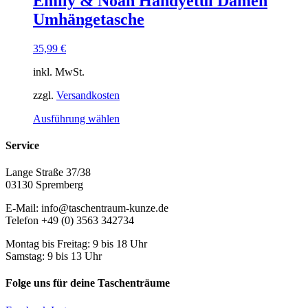
Emily & Noah Handyetui Damen
Umhängetasche
35,99
€
inkl. MwSt.
zzgl.
Versandkosten
Dieses
Ausführung wählen
Produkt
weist
Service
mehrere
Varianten
Lange Straße 37/38
auf.
03130 Spremberg
Die
Optionen
E-Mail: info@taschentraum-kunze.de
können
Telefon +49 (0) 3563 342734
auf
der
Montag bis Freitag: 9 bis 18 Uhr
Produktseite
Samstag: 9 bis 13 Uhr
gewählt
werden
Folge uns für deine Taschenträume