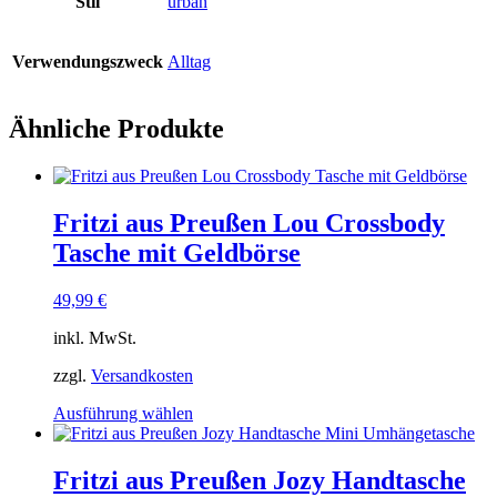
Stil
urban
Verwendungszweck
Alltag
Ähnliche Produkte
Fritzi aus Preußen Lou Crossbody
Tasche mit Geldbörse
49,99
€
inkl. MwSt.
zzgl.
Versandkosten
Dieses
Ausführung wählen
Produkt
weist
mehrere
Fritzi aus Preußen Jozy Handtasche
Varianten