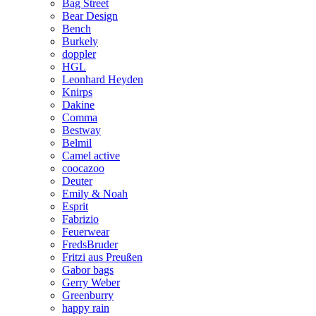
Bag Street
Bear Design
Bench
Burkely
doppler
HGL
Leonhard Heyden
Knirps
Dakine
Comma
Bestway
Belmil
Camel active
coocazoo
Deuter
Emily & Noah
Esprit
Fabrizio
Feuerwear
FredsBruder
Fritzi aus Preußen
Gabor bags
Gerry Weber
Greenburry
happy rain