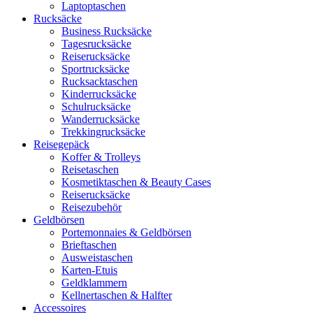
Laptoptaschen
Rucksäcke
Business Rucksäcke
Tagesrucksäcke
Reiserucksäcke
Sportrucksäcke
Rucksacktaschen
Kinderrucksäcke
Schulrucksäcke
Wanderrucksäcke
Trekkingrucksäcke
Reisegepäck
Koffer & Trolleys
Reisetaschen
Kosmetiktaschen & Beauty Cases
Reiserucksäcke
Reisezubehör
Geldbörsen
Portemonnaies & Geldbörsen
Brieftaschen
Ausweistaschen
Karten-Etuis
Geldklammern
Kellnertaschen & Halfter
Accessoires