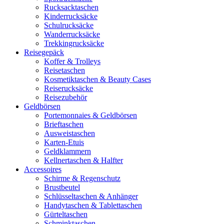
Rucksacktaschen
Kinderrucksäcke
Schulrucksäcke
Wanderrucksäcke
Trekkingrucksäcke
Reisegepäck
Koffer & Trolleys
Reisetaschen
Kosmetiktaschen & Beauty Cases
Reiserucksäcke
Reisezubehör
Geldbörsen
Portemonnaies & Geldbörsen
Brieftaschen
Ausweistaschen
Karten-Etuis
Geldklammern
Kellnertaschen & Halfter
Accessoires
Schirme & Regenschutz
Brustbeutel
Schlüsseltaschen & Anhänger
Handytaschen & Tablettaschen
Gürteltaschen
Schminktaschen