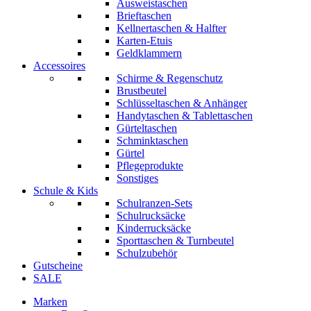
Ausweistaschen
Brieftaschen
Kellnertaschen & Halfter
Karten-Etuis
Geldklammern
Accessoires
Schirme & Regenschutz
Brustbeutel
Schlüsseltaschen & Anhänger
Handytaschen & Tablettaschen
Gürteltaschen
Schminktaschen
Gürtel
Pflegeprodukte
Sonstiges
Schule & Kids
Schulranzen-Sets
Schulrucksäcke
Kinderrucksäcke
Sporttaschen & Turnbeutel
Schulzubehör
Gutscheine
SALE
Marken