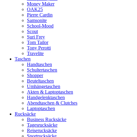
Money Maker
OAK25
Pierre Cardin
Samsonite
School-Mood
Scout
Suri Frey
Tom Tailor
Tony Perotti
Travelite
Taschen
Handtaschen
Schultertaschen
Shopper
Beuteltaschen
Umhängetaschen
Akten & Laptoptaschen
Handgelenktaschen
Abendtaschen & Clutches
Laptoptaschen
Rucksäcke
Business Rucksäcke
Tagesrucksäcke
Reiserucksäcke
Sportrucksäcke