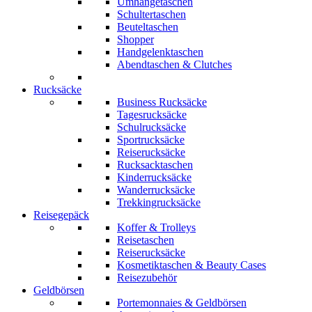
Umhängetaschen
Schultertaschen
Beuteltaschen
Shopper
Handgelenktaschen
Abendtaschen & Clutches
Rucksäcke
Business Rucksäcke
Tagesrucksäcke
Schulrucksäcke
Sportrucksäcke
Reiserucksäcke
Rucksacktaschen
Kinderrucksäcke
Wanderrucksäcke
Trekkingrucksäcke
Reisegepäck
Koffer & Trolleys
Reisetaschen
Reiserucksäcke
Kosmetiktaschen & Beauty Cases
Reisezubehör
Geldbörsen
Portemonnaies & Geldbörsen