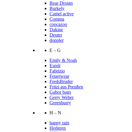
Bear Design
Burkely
Camel active
Comma
coocazoo
Dakine
Deuter
doppler
E – G
Emily & Noah
Esprit
Fabrizio
Feuerwear
FredsBruder
Fritzi aus Preußen
Gabor bags
Gerry Weber
Greenburry
H – N
happy rain
Hedgren