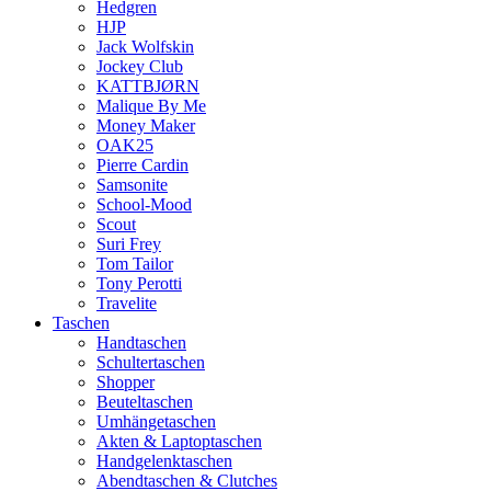
Hedgren
HJP
Jack Wolfskin
Jockey Club
KATTBJØRN
Malique By Me
Money Maker
OAK25
Pierre Cardin
Samsonite
School-Mood
Scout
Suri Frey
Tom Tailor
Tony Perotti
Travelite
Taschen
Handtaschen
Schultertaschen
Shopper
Beuteltaschen
Umhängetaschen
Akten & Laptoptaschen
Handgelenktaschen
Abendtaschen & Clutches