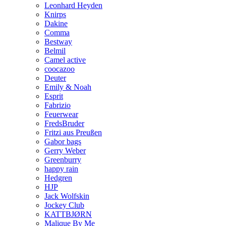
Leonhard Heyden
Knirps
Dakine
Comma
Bestway
Belmil
Camel active
coocazoo
Deuter
Emily & Noah
Esprit
Fabrizio
Feuerwear
FredsBruder
Fritzi aus Preußen
Gabor bags
Gerry Weber
Greenburry
happy rain
Hedgren
HJP
Jack Wolfskin
Jockey Club
KATTBJØRN
Malique By Me