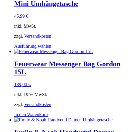
Mini Umhängetasche
auf.
Die
Optionen
45,99
€
können
auf
inkl. MwSt.
der
Produktseite
zzgl.
Versandkosten
gewählt
Dieses
Ausführung wählen
werden
Produkt
weist
mehrere
Feuerwear Messenger Bag Gordon
Varianten
15L
auf.
Die
Optionen
189,00
€
können
auf
inkl. 19 % MwSt.
der
Produktseite
zzgl.
Versandkosten
gewählt
In den Warenkorb
werden