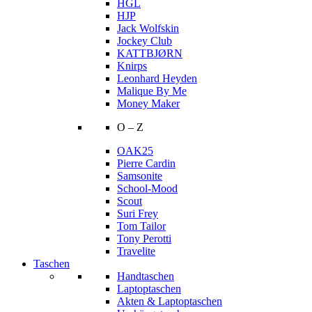
HGL
HJP
Jack Wolfskin
Jockey Club
KATTBJØRN
Knirps
Leonhard Heyden
Malique By Me
Money Maker
O – Z
OAK25
Pierre Cardin
Samsonite
School-Mood
Scout
Suri Frey
Tom Tailor
Tony Perotti
Travelite
Taschen
Handtaschen
Laptoptaschen
Akten & Laptoptaschen