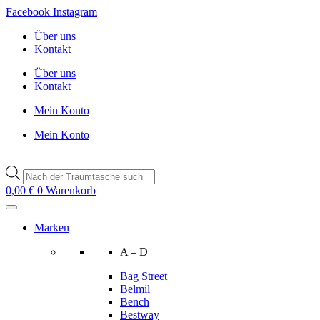
Zum
Facebook
Instagram
Inhalt
Über uns
wechseln
Kontakt
Über uns
Kontakt
Mein Konto
Mein Konto
Products
search
0,00
€
0
Warenkorb
Marken
A – D
Bag Street
Belmil
Bench
Bestway