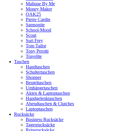
Malique By Me
Money Maker
OAK25
Pierre Cardin
Samsonite
School-Mood
Scout
Suri Frey
Tom Tailor
Tony Perotti
Travelite
Taschen
Handtaschen
Schultertaschen
Shopper
Beuteltaschen
Umhängetaschen
Akten & Laptoptaschen
Handgelenktaschen
Abendtaschen & Clutches
Laptoptaschen
Rucksäcke
Business Rucksäcke
Tagesrucksäcke
Reiserucksäcke