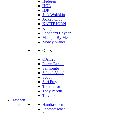
Hedgren
HGL
HJP
Jack Wolfskin
Jockey Club
KATTBJØRN
Knirps
Leonhard Heyden
Malique By Me
Money Maker
O – Z
OAK25
Pierre Cardin
Samsonite
School-Mood
Scout
Suri Frey
Tom Tailor
Tony Perotti
Travelite
Taschen
Handtaschen
Laptoptaschen