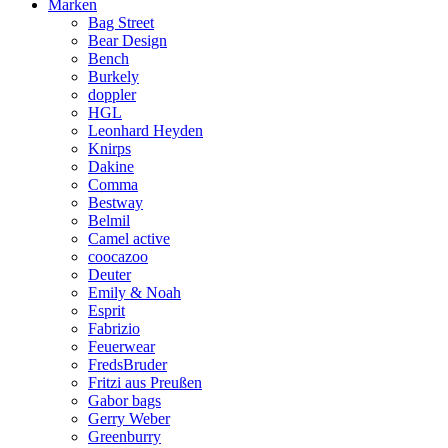
Marken
Bag Street
Bear Design
Bench
Burkely
doppler
HGL
Leonhard Heyden
Knirps
Dakine
Comma
Bestway
Belmil
Camel active
coocazoo
Deuter
Emily & Noah
Esprit
Fabrizio
Feuerwear
FredsBruder
Fritzi aus Preußen
Gabor bags
Gerry Weber
Greenburry