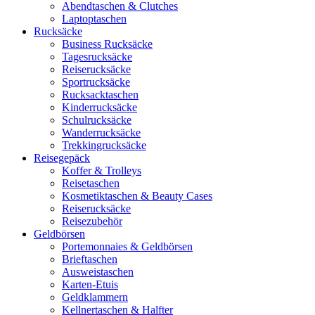
Abendtaschen & Clutches
Laptoptaschen
Rucksäcke
Business Rucksäcke
Tagesrucksäcke
Reiserucksäcke
Sportrucksäcke
Rucksacktaschen
Kinderrucksäcke
Schulrucksäcke
Wanderrucksäcke
Trekkingrucksäcke
Reisegepäck
Koffer & Trolleys
Reisetaschen
Kosmetiktaschen & Beauty Cases
Reiserucksäcke
Reisezubehör
Geldbörsen
Portemonnaies & Geldbörsen
Brieftaschen
Ausweistaschen
Karten-Etuis
Geldklammern
Kellnertaschen & Halfter