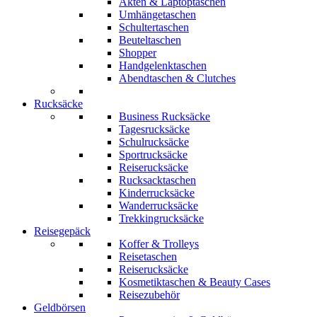
Akten & Laptoptaschen
Umhängetaschen
Schultertaschen
Beuteltaschen
Shopper
Handgelenktaschen
Abendtaschen & Clutches
Rucksäcke
Business Rucksäcke
Tagesrucksäcke
Schulrucksäcke
Sportrucksäcke
Reiserucksäcke
Rucksacktaschen
Kinderrucksäcke
Wanderrucksäcke
Trekkingrucksäcke
Reisegepäck
Koffer & Trolleys
Reisetaschen
Reiserucksäcke
Kosmetiktaschen & Beauty Cases
Reisezubehör
Geldbörsen