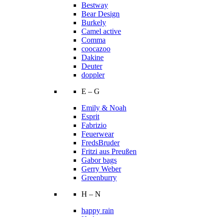
Bestway
Bear Design
Burkely
Camel active
Comma
coocazoo
Dakine
Deuter
doppler
E – G
Emily & Noah
Esprit
Fabrizio
Feuerwear
FredsBruder
Fritzi aus Preußen
Gabor bags
Gerry Weber
Greenburry
H – N
happy rain