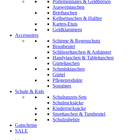
Portemonnaies & Geldbörsen
Ausweistaschen
Brieftaschen
Kellnertaschen & Halfter
Karten-Etuis
Geldklammern
Accessoires
Schirme & Regenschutz
Brustbeutel
Schlüsseltaschen & Anhänger
Handytaschen & Tablettaschen
Gürteltaschen
Schminktaschen
Gürtel
Pflegeprodukte
Sonstiges
Schule & Kids
Schulranzen-Sets
Schulrucksäcke
Kinderrucksäcke
Sporttaschen & Turnbeutel
Schulzubehör
Gutscheine
SALE