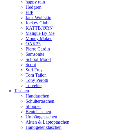
happy rain
Hedgren
HJP
Jack Wolfskin
Jockey Club
KATTBJØRN
Malique By Me
Money Maker
OAK25
Pierre Cardin
Samsonite
School-Mood
Scout
Suri Frey
Tom Tailor
Tony Perotti
Travelite
Taschen
Handtaschen
Schultertaschen
Shopper
Beuteltaschen
Umhängetaschen
Akten & Laptoptaschen
Handgelenktaschen