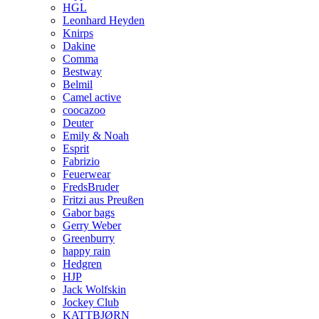
HGL
Leonhard Heyden
Knirps
Dakine
Comma
Bestway
Belmil
Camel active
coocazoo
Deuter
Emily & Noah
Esprit
Fabrizio
Feuerwear
FredsBruder
Fritzi aus Preußen
Gabor bags
Gerry Weber
Greenburry
happy rain
Hedgren
HJP
Jack Wolfskin
Jockey Club
KATTBJØRN