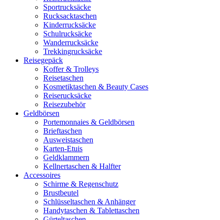
Sportrucksäcke
Rucksacktaschen
Kinderrucksäcke
Schulrucksäcke
Wanderrucksäcke
Trekkingrucksäcke
Reisegepäck
Koffer & Trolleys
Reisetaschen
Kosmetiktaschen & Beauty Cases
Reiserucksäcke
Reisezubehör
Geldbörsen
Portemonnaies & Geldbörsen
Brieftaschen
Ausweistaschen
Karten-Etuis
Geldklammern
Kellnertaschen & Halfter
Accessoires
Schirme & Regenschutz
Brustbeutel
Schlüsseltaschen & Anhänger
Handytaschen & Tablettaschen
Gürteltaschen