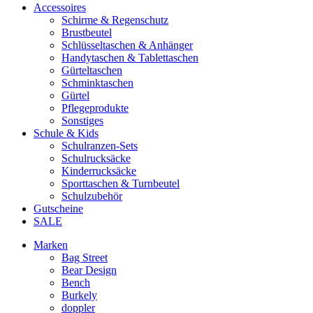
Accessoires
Schirme & Regenschutz
Brustbeutel
Schlüsseltaschen & Anhänger
Handytaschen & Tablettaschen
Gürteltaschen
Schminktaschen
Gürtel
Pflegeprodukte
Sonstiges
Schule & Kids
Schulranzen-Sets
Schulrucksäcke
Kinderrucksäcke
Sporttaschen & Turnbeutel
Schulzubehör
Gutscheine
SALE
Marken
Bag Street
Bear Design
Bench
Burkely
doppler