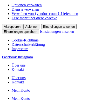
Optionen verwalten
Dienste verwalten
Verwalten von {vendor_count}-Lieferanten
Lese mehr über diese Zwecke
Akzeptieren
Ablehnen
Einstellungen ansehen
Einstellungen ansehen
Einstellungen speichern
Cookie-Richtlinie
Datenschutzerklärung
Impressum
Zum
Facebook
Instagram
Inhalt
Über uns
wechseln
Kontakt
Über uns
Kontakt
Mein Konto
Mein Konto