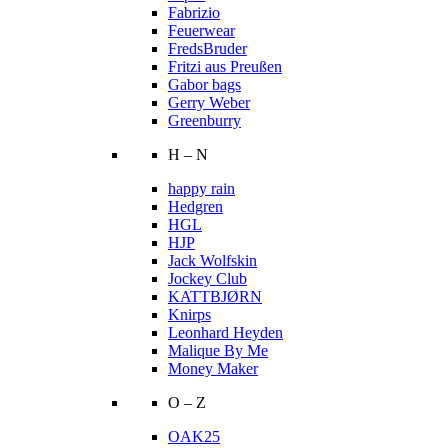
Fabrizio
Feuerwear
FredsBruder
Fritzi aus Preußen
Gabor bags
Gerry Weber
Greenburry
H – N
happy rain
Hedgren
HGL
HJP
Jack Wolfskin
Jockey Club
KATTBJØRN
Knirps
Leonhard Heyden
Malique By Me
Money Maker
O – Z
OAK25