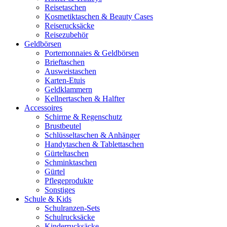
Reisetaschen
Kosmetiktaschen & Beauty Cases
Reiserucksäcke
Reisezubehör
Geldbörsen
Portemonnaies & Geldbörsen
Brieftaschen
Ausweistaschen
Karten-Etuis
Geldklammern
Kellnertaschen & Halfter
Accessoires
Schirme & Regenschutz
Brustbeutel
Schlüsseltaschen & Anhänger
Handytaschen & Tablettaschen
Gürteltaschen
Schminktaschen
Gürtel
Pflegeprodukte
Sonstiges
Schule & Kids
Schulranzen-Sets
Schulrucksäcke
Kinderrucksäcke