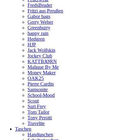
FredsBruder
Fritzi aus Preußen
Gabor bags
Gerry Weber
Greenburry
happy rain
Hedgren
HJP
Jack Wolfskin
Jockey Club
KATTBJØRN
Malique By Me
Money Maker
OAK25
Pierre Cardin
Samsonite
School-Mood
Scout
Suri Frey
Tom Tailor
Tony Perotti
Travelite
Taschen
Handtaschen