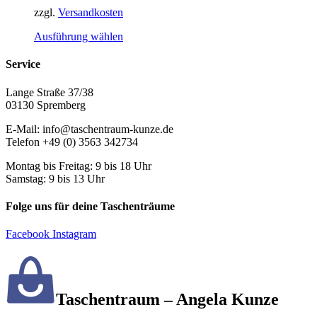
zzgl.
Versandkosten
Dieses
Ausführung wählen
Produkt
weist
Service
mehrere
Varianten
Lange Straße 37/38
auf.
03130 Spremberg
Die
Optionen
E-Mail: info@taschentraum-kunze.de
können
Telefon +49 (0) 3563 342734
auf
der
Montag bis Freitag: 9 bis 18 Uhr
Produktseite
Samstag: 9 bis 13 Uhr
gewählt
werden
Folge uns für deine Taschenträume
Facebook
Instagram
Taschentraum – Angela Kunze