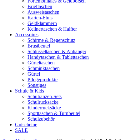
Portemonnaies & Geldbörsen
Brieftaschen
Ausweistaschen
Karten-Etuis
Geldklammern
Kellnertaschen & Halfter
Accessoires
Schirme & Regenschutz
Brustbeutel
Schlüsseltaschen & Anhänger
Handytaschen & Tablettaschen
Gürteltaschen
Schminktaschen
Gürtel
Pflegeprodukte
Sonstiges
Schule & Kids
Schulranzen-Sets
Schulrucksäcke
Kinderrucksäcke
Sporttaschen & Turnbeutel
Schulzubehör
Gutscheine
SALE