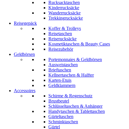
Rucksacktaschen
Kinderrucksäcke
Wanderrucksäcke
Trekkingrucksäcke
Reisegepäck
Koffer & Trolleys
Reisetaschen
Reiserucksäcke
Kosmetiktaschen & Beauty Cases
Reisezubehör
Geldbörsen
Portemonnaies & Geldbörsen
Ausweistaschen
Brieftaschen
Kellnertaschen & Halfter
Karten-Etuis
Geldklammern
Accessoires
Schirme & Regenschutz
Brustbeutel
Schlüsseltaschen & Anhänger
Handytaschen & Tablettaschen
Gürteltaschen
Schminktaschen
Gürtel