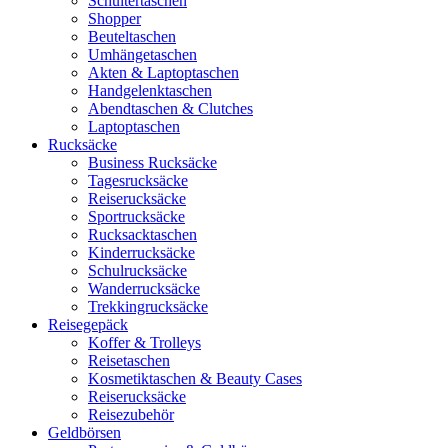
Schultertaschen
Shopper
Beuteltaschen
Umhängetaschen
Akten & Laptoptaschen
Handgelenktaschen
Abendtaschen & Clutches
Laptoptaschen
Rucksäcke
Business Rucksäcke
Tagesrucksäcke
Reiserucksäcke
Sportrucksäcke
Rucksacktaschen
Kinderrucksäcke
Schulrucksäcke
Wanderrucksäcke
Trekkingrucksäcke
Reisegepäck
Koffer & Trolleys
Reisetaschen
Kosmetiktaschen & Beauty Cases
Reiserucksäcke
Reisezubehör
Geldbörsen