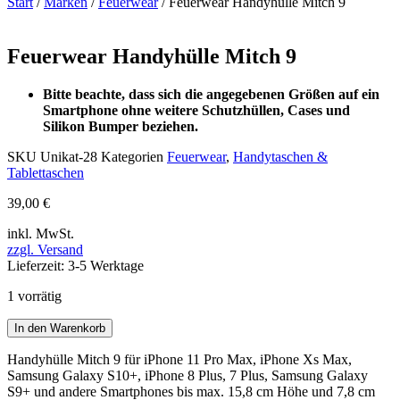
Start
/
Marken
/
Feuerwear
/ Feuerwear Handyhülle Mitch 9
Zoom
Feuerwear Handyhülle Mitch 9
Bitte beachte, dass sich die angegebenen Größen auf ein
Smartphone ohne weitere Schutzhüllen, Cases und
Silikon Bumper beziehen.
SKU
Unikat-28
Kategorien
Feuerwear
,
Handytaschen &
Tablettaschen
39,00
€
inkl. MwSt.
zzgl. Versand
Lieferzeit: 3-5 Werktage
1 vorrätig
Feuerwear
In den Warenkorb
Handyhülle
Mitch
Handyhülle Mitch 9 für iPhone 11 Pro Max, iPhone Xs Max,
9
Samsung Galaxy S10+, iPhone 8 Plus, 7 Plus, Samsung Galaxy
Menge
S9+ und andere Smartphones bis max. 15,8 cm Höhe und 7,8 cm