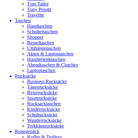
Tom Tailor
Tony Perotti
Travelite
Taschen
Handtaschen
Schultertaschen
Shopper
Beuteltaschen
Umhängetaschen
Akten & Laptoptaschen
Handgelenktaschen
Abendtaschen & Clutches
Laptoptaschen
Rucksäcke
Business Rucksäcke
Tagesrucksäcke
Reiserucksäcke
Sportrucksäcke
Rucksacktaschen
Kinderrucksäcke
Schulrucksäcke
Wanderrucksäcke
Trekkingrucksäcke
Reisegepäck
Koffer & Trolleys