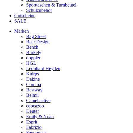
Sporttaschen & Turnbeutel
Schulzubehör
Gutscheine
SALE
Marken
Bag Street
Bear Design
Bench
Burkely
doppler
HGL
Leonhard Heyden
Knirps
Dakine
Comma
Bestway
Belmil
Camel active
coocazoo
Deuter
Emily & Noah
Esprit
Fabrizio
Feuerwear