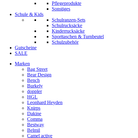
Pflegeprodukte
Sonstiges
Schule & Kids
Schulranzen-Sets
Schulrucksäcke
Kinderrucksäcke
Sporttaschen & Turnbeutel
Schulzubehör
Gutscheine
SALE
Marken
Bag Street
Bear Design
Bench
Burkely
doppler
HGL
Leonhard Heyden
Knirps
Dakine
Comma
Bestway
Belmil
Camel active