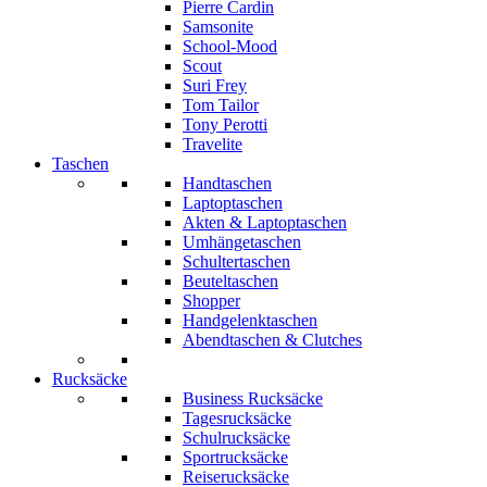
Pierre Cardin
Samsonite
School-Mood
Scout
Suri Frey
Tom Tailor
Tony Perotti
Travelite
Taschen
Handtaschen
Laptoptaschen
Akten & Laptoptaschen
Umhängetaschen
Schultertaschen
Beuteltaschen
Shopper
Handgelenktaschen
Abendtaschen & Clutches
Rucksäcke
Business Rucksäcke
Tagesrucksäcke
Schulrucksäcke
Sportrucksäcke
Reiserucksäcke