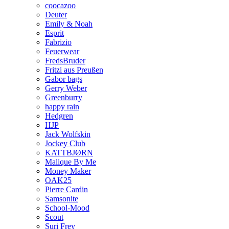
coocazoo
Deuter
Emily & Noah
Esprit
Fabrizio
Feuerwear
FredsBruder
Fritzi aus Preußen
Gabor bags
Gerry Weber
Greenburry
happy rain
Hedgren
HJP
Jack Wolfskin
Jockey Club
KATTBJØRN
Malique By Me
Money Maker
OAK25
Pierre Cardin
Samsonite
School-Mood
Scout
Suri Frey