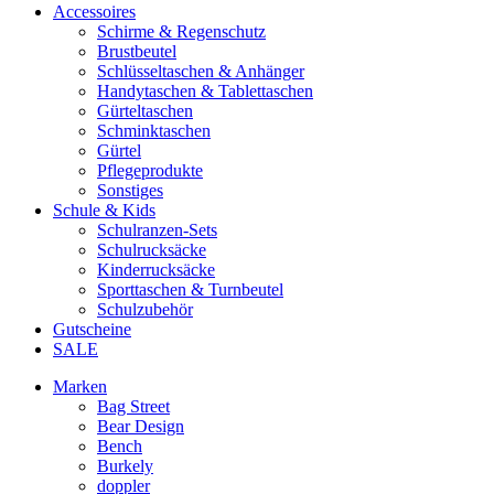
Accessoires
Schirme & Regenschutz
Brustbeutel
Schlüsseltaschen & Anhänger
Handytaschen & Tablettaschen
Gürteltaschen
Schminktaschen
Gürtel
Pflegeprodukte
Sonstiges
Schule & Kids
Schulranzen-Sets
Schulrucksäcke
Kinderrucksäcke
Sporttaschen & Turnbeutel
Schulzubehör
Gutscheine
SALE
Marken
Bag Street
Bear Design
Bench
Burkely
doppler