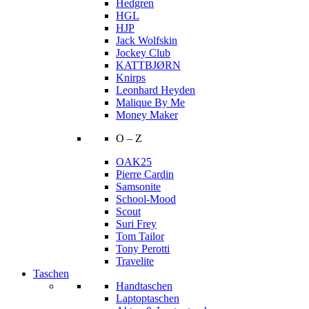
Hedgren
HGL
HJP
Jack Wolfskin
Jockey Club
KATTBJØRN
Knirps
Leonhard Heyden
Malique By Me
Money Maker
O – Z
OAK25
Pierre Cardin
Samsonite
School-Mood
Scout
Suri Frey
Tom Tailor
Tony Perotti
Travelite
Taschen
Handtaschen
Laptoptaschen