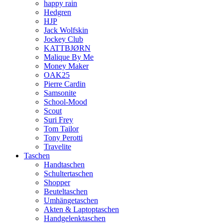
happy rain
Hedgren
HJP
Jack Wolfskin
Jockey Club
KATTBJØRN
Malique By Me
Money Maker
OAK25
Pierre Cardin
Samsonite
School-Mood
Scout
Suri Frey
Tom Tailor
Tony Perotti
Travelite
Taschen
Handtaschen
Schultertaschen
Shopper
Beuteltaschen
Umhängetaschen
Akten & Laptoptaschen
Handgelenktaschen