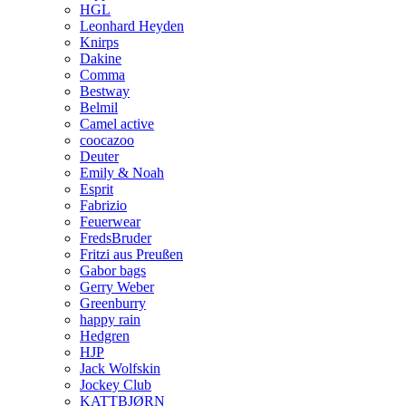
HGL
Leonhard Heyden
Knirps
Dakine
Comma
Bestway
Belmil
Camel active
coocazoo
Deuter
Emily & Noah
Esprit
Fabrizio
Feuerwear
FredsBruder
Fritzi aus Preußen
Gabor bags
Gerry Weber
Greenburry
happy rain
Hedgren
HJP
Jack Wolfskin
Jockey Club
KATTBJØRN