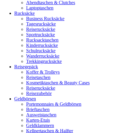
Abendtaschen & Clutches
Laptoptaschen
Rucksäcke
Business Rucksäcke
Tagesrucksäcke
Reiserucksäcke
Sportrucksäcke
Rucksacktaschen
Kinderrucksäcke
Schulrucksäcke
Wanderrucksäcke
Trekkingrucksäcke
Reisegepäck
Koffer & Trolleys
Reisetaschen
Kosmetiktaschen & Beauty Cases
Reiserucksäcke
Reisezubehör
Geldbörsen
Portemonnaies & Geldbörsen
Brieftaschen
Ausweistaschen
Karten-Etuis
Geldklammern
Kellnertaschen & Halfter