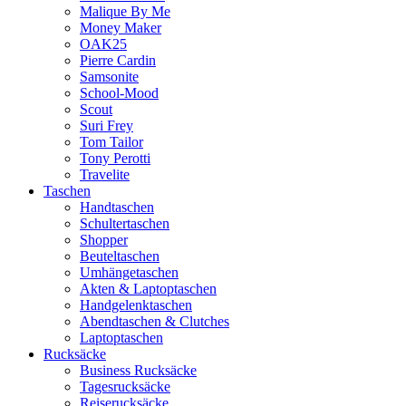
Malique By Me
Money Maker
OAK25
Pierre Cardin
Samsonite
School-Mood
Scout
Suri Frey
Tom Tailor
Tony Perotti
Travelite
Taschen
Handtaschen
Schultertaschen
Shopper
Beuteltaschen
Umhängetaschen
Akten & Laptoptaschen
Handgelenktaschen
Abendtaschen & Clutches
Laptoptaschen
Rucksäcke
Business Rucksäcke
Tagesrucksäcke
Reiserucksäcke