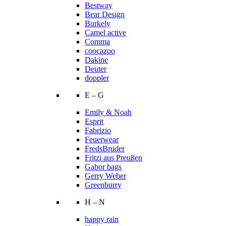
Bestway
Bear Design
Burkely
Camel active
Comma
coocazoo
Dakine
Deuter
doppler
E – G
Emily & Noah
Esprit
Fabrizio
Feuerwear
FredsBruder
Fritzi aus Preußen
Gabor bags
Gerry Weber
Greenburry
H – N
happy rain