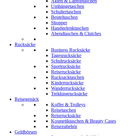
Akten & Laptoptaschen
Umhängetaschen
Schultertaschen
Beuteltaschen
Shopper
Handgelenktaschen
Abendtaschen & Clutches
Rucksäcke
Business Rucksäcke
Tagesrucksäcke
Schulrucksäcke
Sportrucksäcke
Reiserucksäcke
Rucksacktaschen
Kinderrucksäcke
Wanderrucksäcke
Trekkingrucksäcke
Reisegepäck
Koffer & Trolleys
Reisetaschen
Reiserucksäcke
Kosmetiktaschen & Beauty Cases
Reisezubehör
Geldbörsen