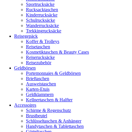
Sportrucksäcke
Rucksacktaschen
Kinderrucksäcke
Schulrucksäcke
Wanderrucksäcke
Trekkingrucksäcke
Reisegepäck
Koffer & Trolleys
Reisetaschen
Kosmetiktaschen & Beauty Cases
Reiserucksäcke
Reisezubehör
Geldbörsen
Portemonnaies & Geldbörsen
Brieftaschen
Ausweistaschen
Karten-Etuis
Geldklammern
Kellnertaschen & Halfter
Accessoires
Schirme & Regenschutz
Brustbeutel
Schlüsseltaschen & Anhänger
Handytaschen & Tablettaschen
Gürteltaschen