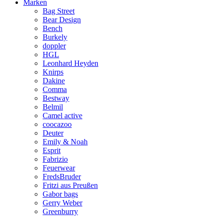
Marken
Bag Street
Bear Design
Bench
Burkely
doppler
HGL
Leonhard Heyden
Knirps
Dakine
Comma
Bestway
Belmil
Camel active
coocazoo
Deuter
Emily & Noah
Esprit
Fabrizio
Feuerwear
FredsBruder
Fritzi aus Preußen
Gabor bags
Gerry Weber
Greenburry