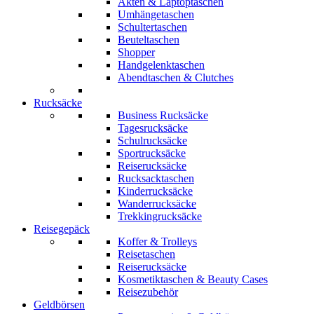
Akten & Laptoptaschen
Umhängetaschen
Schultertaschen
Beuteltaschen
Shopper
Handgelenktaschen
Abendtaschen & Clutches
Rucksäcke
Business Rucksäcke
Tagesrucksäcke
Schulrucksäcke
Sportrucksäcke
Reiserucksäcke
Rucksacktaschen
Kinderrucksäcke
Wanderrucksäcke
Trekkingrucksäcke
Reisegepäck
Koffer & Trolleys
Reisetaschen
Reiserucksäcke
Kosmetiktaschen & Beauty Cases
Reisezubehör
Geldbörsen