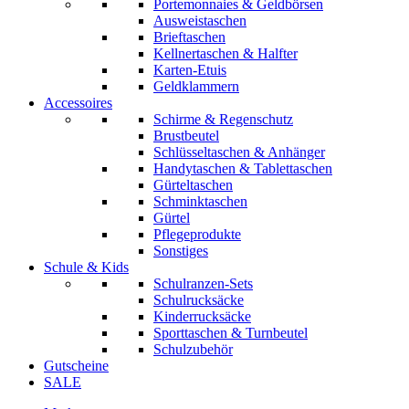
Portemonnaies & Geldbörsen
Ausweistaschen
Brieftaschen
Kellnertaschen & Halfter
Karten-Etuis
Geldklammern
Accessoires
Schirme & Regenschutz
Brustbeutel
Schlüsseltaschen & Anhänger
Handytaschen & Tablettaschen
Gürteltaschen
Schminktaschen
Gürtel
Pflegeprodukte
Sonstiges
Schule & Kids
Schulranzen-Sets
Schulrucksäcke
Kinderrucksäcke
Sporttaschen & Turnbeutel
Schulzubehör
Gutscheine
SALE