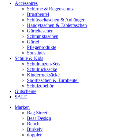
Accessoires
Schirme & Regenschutz
Brustbeutel
Schlüsseltaschen & Anhänger
Handytaschen & Tablettaschen
Gürteltaschen
Schminktaschen
Gürtel
Pflegeprodukte
Sonstiges
Schule & Kids
Schulranzen-Sets
Schulrucksäcke
Kinderrucksäcke
Sporttaschen & Turnbeutel
Schulzubehör
Gutscheine
SALE
Marken
Bag Street
Bear Design
Bench
Burkely
doppler