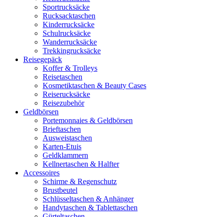
Sportrucksäcke
Rucksacktaschen
Kinderrucksäcke
Schulrucksäcke
Wanderrucksäcke
Trekkingrucksäcke
Reisegepäck
Koffer & Trolleys
Reisetaschen
Kosmetiktaschen & Beauty Cases
Reiserucksäcke
Reisezubehör
Geldbörsen
Portemonnaies & Geldbörsen
Brieftaschen
Ausweistaschen
Karten-Etuis
Geldklammern
Kellnertaschen & Halfter
Accessoires
Schirme & Regenschutz
Brustbeutel
Schlüsseltaschen & Anhänger
Handytaschen & Tablettaschen
Gürteltaschen