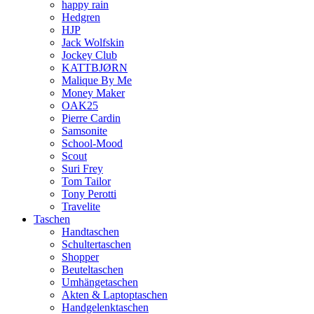
happy rain
Hedgren
HJP
Jack Wolfskin
Jockey Club
KATTBJØRN
Malique By Me
Money Maker
OAK25
Pierre Cardin
Samsonite
School-Mood
Scout
Suri Frey
Tom Tailor
Tony Perotti
Travelite
Taschen
Handtaschen
Schultertaschen
Shopper
Beuteltaschen
Umhängetaschen
Akten & Laptoptaschen
Handgelenktaschen