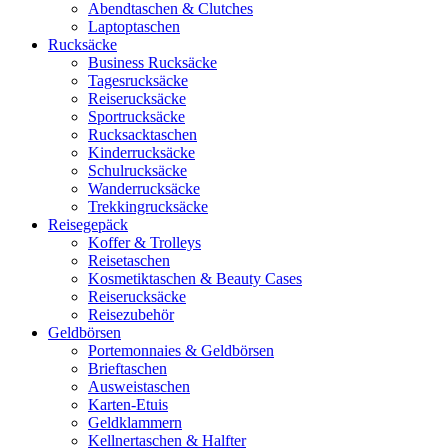
Abendtaschen & Clutches
Laptoptaschen
Rucksäcke
Business Rucksäcke
Tagesrucksäcke
Reiserucksäcke
Sportrucksäcke
Rucksacktaschen
Kinderrucksäcke
Schulrucksäcke
Wanderrucksäcke
Trekkingrucksäcke
Reisegepäck
Koffer & Trolleys
Reisetaschen
Kosmetiktaschen & Beauty Cases
Reiserucksäcke
Reisezubehör
Geldbörsen
Portemonnaies & Geldbörsen
Brieftaschen
Ausweistaschen
Karten-Etuis
Geldklammern
Kellnertaschen & Halfter