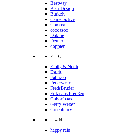
Bestway
Bear Design
Burkely
Camel active
Comma
coocazoo
Dakine
Deuter
doppler
E – G
Emily & Noah
Esprit
Fabrizio
Feuerwear
FredsBruder
Fritzi aus Preußen
Gabor bags
Gerry Weber
Greenburry
H – N
happy rain