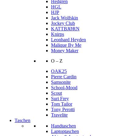
Hedgren
HGL
HJP
Jack Wolfskin
Jockey Club
KATTBJØRN
Knirps
Leonhard Heyden
Malique By Me
Money Maker
O – Z
OAK25
Pierre Cardin
Samsonite
School-Mood
Scout
Suri Frey
Tom Tailor
Tony Perotti
Travelite
Taschen
Handtaschen
Laptoptaschen