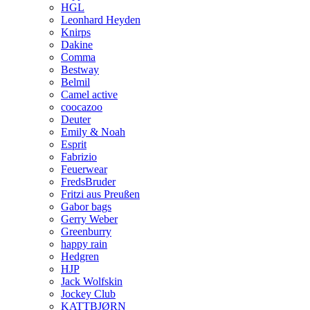
HGL
Leonhard Heyden
Knirps
Dakine
Comma
Bestway
Belmil
Camel active
coocazoo
Deuter
Emily & Noah
Esprit
Fabrizio
Feuerwear
FredsBruder
Fritzi aus Preußen
Gabor bags
Gerry Weber
Greenburry
happy rain
Hedgren
HJP
Jack Wolfskin
Jockey Club
KATTBJØRN