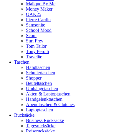
Malique By Me
Money Maker
OAK25
Pierre Cardin
Samsonite
School-Mood
Scout
Suri Frey
Tom Tailor
Tony Perotti
Travelite
Taschen
Handtaschen
Schultertaschen
Shopper
Beuteltaschen
Umhängetaschen
Akten & Laptoptaschen
Handgelenktaschen
Abendtaschen & Clutches
Laptoptaschen
Rucksäcke
Business Rucksäcke
Tagesrucksäcke
Reiserucksäcke