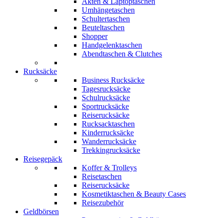
Akten & Laptoptaschen
Umhängetaschen
Schultertaschen
Beuteltaschen
Shopper
Handgelenktaschen
Abendtaschen & Clutches
Rucksäcke
Business Rucksäcke
Tagesrucksäcke
Schulrucksäcke
Sportrucksäcke
Reiserucksäcke
Rucksacktaschen
Kinderrucksäcke
Wanderrucksäcke
Trekkingrucksäcke
Reisegepäck
Koffer & Trolleys
Reisetaschen
Reiserucksäcke
Kosmetiktaschen & Beauty Cases
Reisezubehör
Geldbörsen