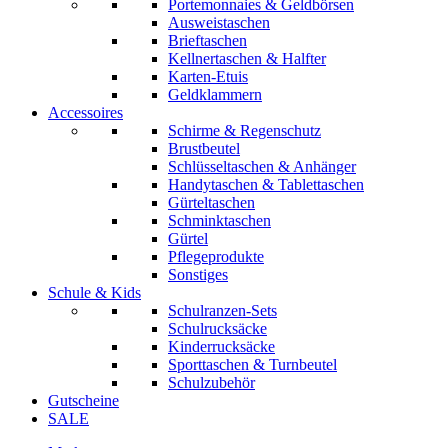
Portemonnaies & Geldbörsen
Ausweistaschen
Brieftaschen
Kellnertaschen & Halfter
Karten-Etuis
Geldklammern
Accessoires
Schirme & Regenschutz
Brustbeutel
Schlüsseltaschen & Anhänger
Handytaschen & Tablettaschen
Gürteltaschen
Schminktaschen
Gürtel
Pflegeprodukte
Sonstiges
Schule & Kids
Schulranzen-Sets
Schulrucksäcke
Kinderrucksäcke
Sporttaschen & Turnbeutel
Schulzubehör
Gutscheine
SALE