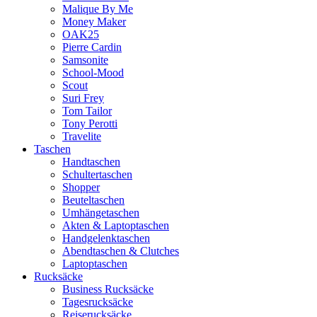
Malique By Me
Money Maker
OAK25
Pierre Cardin
Samsonite
School-Mood
Scout
Suri Frey
Tom Tailor
Tony Perotti
Travelite
Taschen
Handtaschen
Schultertaschen
Shopper
Beuteltaschen
Umhängetaschen
Akten & Laptoptaschen
Handgelenktaschen
Abendtaschen & Clutches
Laptoptaschen
Rucksäcke
Business Rucksäcke
Tagesrucksäcke
Reiserucksäcke