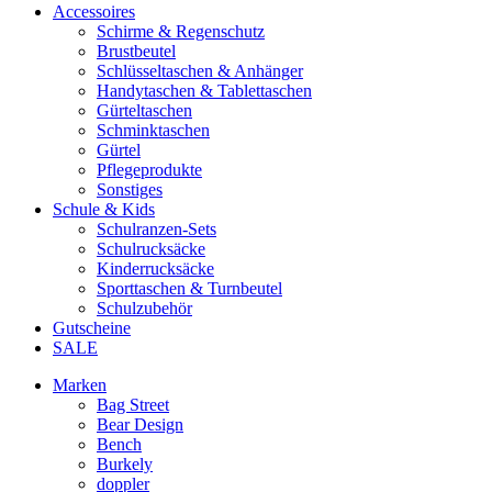
Accessoires
Schirme & Regenschutz
Brustbeutel
Schlüsseltaschen & Anhänger
Handytaschen & Tablettaschen
Gürteltaschen
Schminktaschen
Gürtel
Pflegeprodukte
Sonstiges
Schule & Kids
Schulranzen-Sets
Schulrucksäcke
Kinderrucksäcke
Sporttaschen & Turnbeutel
Schulzubehör
Gutscheine
SALE
Marken
Bag Street
Bear Design
Bench
Burkely
doppler