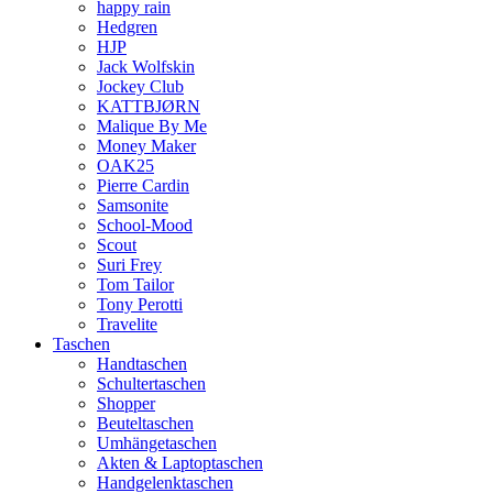
happy rain
Hedgren
HJP
Jack Wolfskin
Jockey Club
KATTBJØRN
Malique By Me
Money Maker
OAK25
Pierre Cardin
Samsonite
School-Mood
Scout
Suri Frey
Tom Tailor
Tony Perotti
Travelite
Taschen
Handtaschen
Schultertaschen
Shopper
Beuteltaschen
Umhängetaschen
Akten & Laptoptaschen
Handgelenktaschen