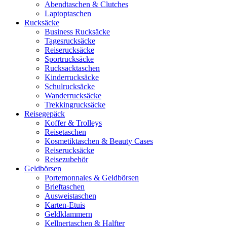
Abendtaschen & Clutches
Laptoptaschen
Rucksäcke
Business Rucksäcke
Tagesrucksäcke
Reiserucksäcke
Sportrucksäcke
Rucksacktaschen
Kinderrucksäcke
Schulrucksäcke
Wanderrucksäcke
Trekkingrucksäcke
Reisegepäck
Koffer & Trolleys
Reisetaschen
Kosmetiktaschen & Beauty Cases
Reiserucksäcke
Reisezubehör
Geldbörsen
Portemonnaies & Geldbörsen
Brieftaschen
Ausweistaschen
Karten-Etuis
Geldklammern
Kellnertaschen & Halfter