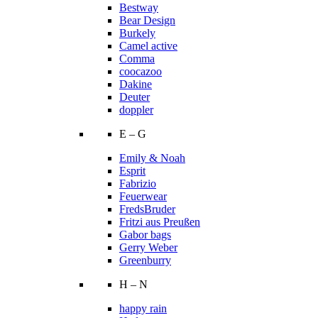
Bestway
Bear Design
Burkely
Camel active
Comma
coocazoo
Dakine
Deuter
doppler
E – G
Emily & Noah
Esprit
Fabrizio
Feuerwear
FredsBruder
Fritzi aus Preußen
Gabor bags
Gerry Weber
Greenburry
H – N
happy rain