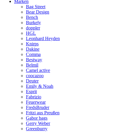
Marken
Bag Street
Bear Design
Bench
Burkely
doppler
HGL
Leonhard Heyden
Knirps
Dakine
Comma
Bestway
Belmil
Camel active
coocazoo
Deuter
Emily & Noah
Esprit
Fabrizio
Feuerwear
FredsBruder
Fritzi aus Preußen
Gabor bags
Gerry Weber
Greenburry