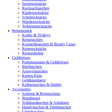
Sportrucksäcke
Rucksacktaschen
Kinderrucksäcke
Schulrucksäcke
Wanderrucksäcke
Trekkingrucksäcke
Reisegepäck
Koffer & Trolleys
Reisetaschen
Kosmetiktaschen & Beauty Cases
Reiserucksäcke
Reisezubehör
Geldbörsen
Portemonnaies & Geldbörsen
Brieftaschen
Ausweistaschen
Karten-Etuis
Geldklammern
Kellnertaschen & Halfter
Accessoires
Schirme & Regenschutz
Brustbeutel
Schlüsseltaschen & Anhänger
Handytaschen & Tablettaschen
Gürteltaschen