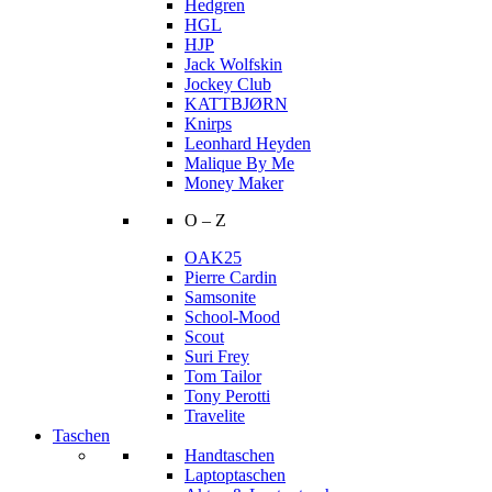
Hedgren
HGL
HJP
Jack Wolfskin
Jockey Club
KATTBJØRN
Knirps
Leonhard Heyden
Malique By Me
Money Maker
O – Z
OAK25
Pierre Cardin
Samsonite
School-Mood
Scout
Suri Frey
Tom Tailor
Tony Perotti
Travelite
Taschen
Handtaschen
Laptoptaschen