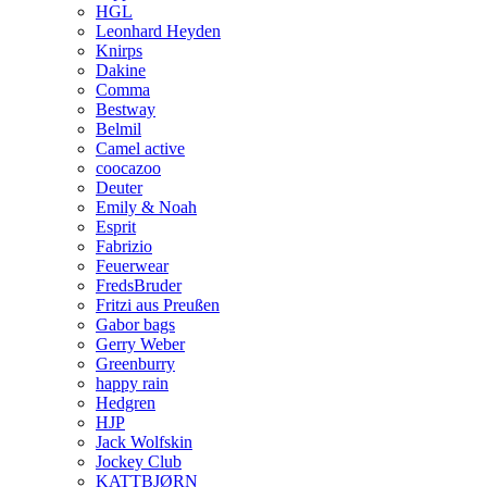
HGL
Leonhard Heyden
Knirps
Dakine
Comma
Bestway
Belmil
Camel active
coocazoo
Deuter
Emily & Noah
Esprit
Fabrizio
Feuerwear
FredsBruder
Fritzi aus Preußen
Gabor bags
Gerry Weber
Greenburry
happy rain
Hedgren
HJP
Jack Wolfskin
Jockey Club
KATTBJØRN